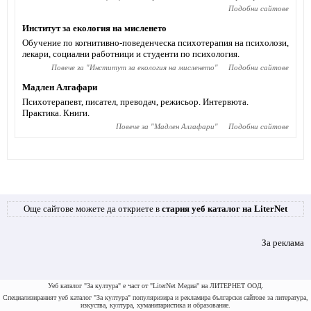
Подобни сайтове
Институт за екология на мисленето
Обучение по когнитивно-поведенческа психотерапия на психолози,
лекари, социални работници и студенти по психология.
Повече за "
Институт за екология на мисленето
"
Подобни сайтове
Мадлен Алгафари
Психотерапевт, писател, преводач, режисьор. Интервюта.
Практика. Книги.
Повече за "
Мадлен Алгафари
"
Подобни сайтове
Още сайтове можете да откриете в
стария уеб каталог на LiterNet
За реклама
Уеб каталог "За култура" е част от "LiterNet Медиа" на ЛИТЕРНЕТ ООД.
Специализираният уеб каталог "За култура" популяризира и рекламира български сайтове за литература,
изкуства, култура, хуманитаристика и образование.