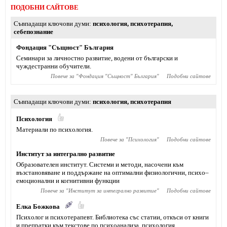
ПОДОБНИ САЙТОВЕ
Съвпадащи ключови думи
психология
,
психотерапия
,
себепознание
Фондация "Същност" България
Семинари за личностно развитие, водени от български и
чуждестранни обучители.
Повече за "
Фондация "Същност" България
"
Подобни сайтове
Съвпадащи ключови думи
психология
,
психотерапия
Психология
Материали по психология.
Повече за "
Психология
"
Подобни сайтове
Институт за интегрално развитие
Образователен институт. Системи и методи, насочени към
възстановяване и поддържане на оптимални физиологични, психо–
емоционални и когнитивни функции
Повече за "
Институт за интегрално развитие
"
Подобни сайтове
Елка Божкова
Психолог и психотерапевт. Библиотека със статии, откъси от книги
и препратки към текстове по психоанализа, психология,