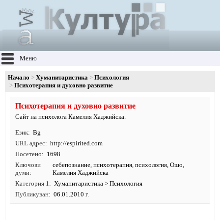
Меню
Начало
Хуманитаристика
Психология
Психотерапия и духовно развитие
Психотерапия и духовно развитие
Сайт на психолога Камелия Хаджийска.
Език
Bg
URL адрес
http:/
/
espirited.
com
Посетено
1698
Ключови
себепознание
,
психотерапия
,
психология
, Ошо,
думи
Камелия Хаджийска
Категория 1
Хуманитаристика
>
Психология
Публикуван
06.01.2010 г.