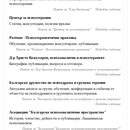
психотерапия.
Повече за "
Елка Божкова
"
Подобни сайтове
Център за психотерапия
Статии, консултации, полезни връзки.
Повече за "
Център за психотерапия
"
Подобни сайтове
Positum - Психотерапевтична практика
Обучение, организационно консултиране, публикации.
Повече за "
Positum - Психотерапевтична практика
"
Подобни сайтове
Д-р Христо Кожухаров, психоаналитик и психотерапевт
Биография, публикации, въпроси и отговори.
Повече за "
Д-р Христо Кожухаров, психоаналитик и психотерапевт
"
Подобни сайтове
Българско дружество по психодрама и групова терапия
Актуални анонси за групи, обучение, конференции и събития от
областта на психодрамата и груповата психотерапия.
Повече за "
Българско дружество по психодрама и групова терапия
"
Подобни сайтове
Асоциация "Българско психоаналитично пространство"
История, членство, дейности и публикации. Лаканианска
психоанализа.
Повече за "
Асоциация "Българско психоаналитично пространство"
"