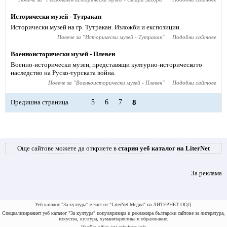
Исторически музей - Тутракан
Исторически музей на гр. Тутракан. Изложби и експозиции.
Повече за "
Исторически музей - Тутракан
"
Подобни сайтове
Военноисторически музей - Плевен
Военно-исторически музеи, представящи културно-историческото
наследство на Руско-турската война.
Повече за "
Военноисторически музей - Плевен
"
Подобни сайтове
Предишна страница
5
6
7
8
Още сайтове можете да откриете в
стария уеб каталог на LiterNet
За реклама
Уеб каталог "За култура" е част от "LiterNet Медиа" на ЛИТЕРНЕТ ООД.
Специализираният уеб каталог "За култура" популяризира и рекламира български сайтове за литература,
изкуства, култура, хуманитаристика и образование.