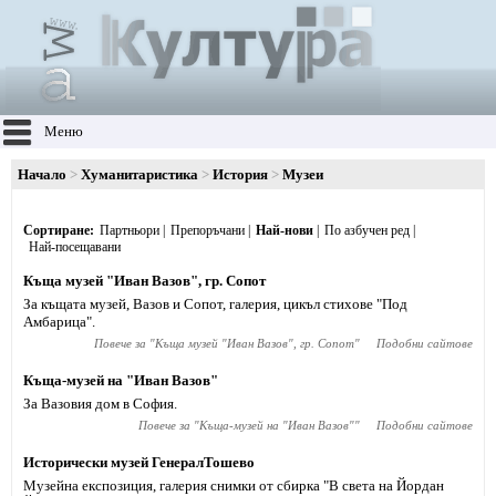
Меню
Начало
Хуманитаристика
История
Музеи
Сортиране
Партньори
Препоръчани
Най-нови
По азбучен ред
Най-посещавани
Къща музей "Иван Вазов", гр. Сопот
За къщата музей, Вазов и Сопот, галерия, цикъл стихове "Под
Амбарица".
Повече за "
Къща музей "Иван Вазов", гр. Сопот
"
Подобни сайтове
Къща-музей на "Иван Вазов"
За Вазовия дом в София.
Повече за "
Къща-музей на "Иван Вазов"
"
Подобни сайтове
Исторически музей ГенералТошево
Музейна експозиция, галерия снимки от сбирка "В света на Йордан