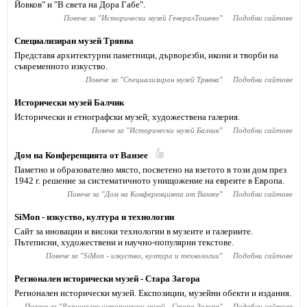
Йовков" и "В света на Дора Габе".
Повече за "
Исторически музей ГенералТошево
"
Подобни сайтове
Специализиран музей Трявна
Представя архитектурни паметници, дърворезби, икони и творби на
съвременното изкуство.
Повече за "
Специализиран музей Трявна
"
Подобни сайтове
Исторически музей Балчик
Исторически и етнографски музей; художествена галерия.
Повече за "
Исторически музей Балчик
"
Подобни сайтове
Дом на Конференцията от Ванзее
Паметно и образователно място, посветено на взетото в този дом през
1942 г. решение за систематичното унищожение на евреите в Европа.
Повече за "
Дом на Конференцията от Ванзее
"
Подобни сайтове
SiMon - изкуство, култура и технологии
Сайт за иновации и високи технологии в музеите и галериите.
Пътеписни, художествени и научно-популярни текстове.
Повече за "
SiMon - изкуство, култура и технологии
"
Подобни сайтове
Регионален исторически музей - Стара Загора
Регионален исторически музей. Експозиции, музейни обекти и издания.
Повече за "
Регионален исторически музей - Стара Загора
"
Подобни сайтове