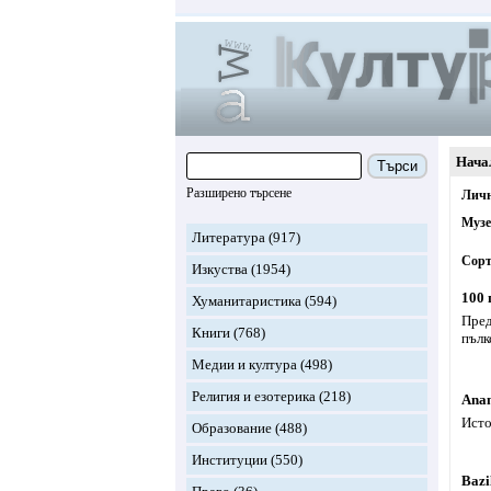
Нача
Търси
Разширено търсене
Личн
Муз
Литература
(917)
Сорт
Изкуства
(1954)
100 
Хуманитаристика
(594)
Пред
Книги
(768)
пълк
Медии и култура
(498)
Религия и езотерика
(218)
Ana
Исто
Образование
(488)
Институции
(550)
Bazi