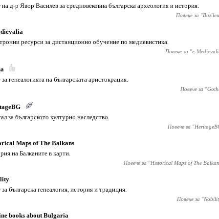
 на д-р Явор Василев за средновековна българска археология и история.
Повече за "
Bazile
dievalia
тронни ресурси за дистанционно обучение по медиевистика.
Повече за "
e-Medievali
ha
 за генеалогията на българската аристокрация.
Повече за "
Goth
itageBG
ал за българското културно наследство.
Повече за "
HeritageB
orical Maps of The Balkans
рия на Балканите в карти.
Повече за "
Historical Maps of The Balka
lity
 за българска генеалогия, история и традиция.
Повече за "
Nobili
ine books about Bulgaria