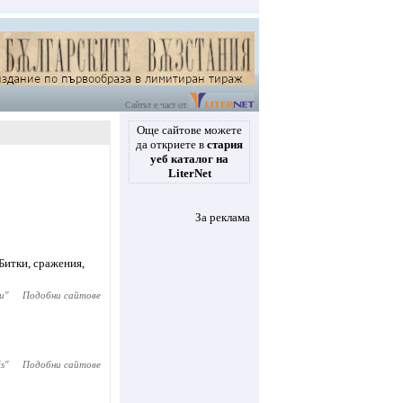
Сайтът е част от
Още сайтове можете
да откриете в
стария
уеб каталог на
LiterNet
За реклама
 Битки, сражения,
и
"
Подобни сайтове
s
"
Подобни сайтове