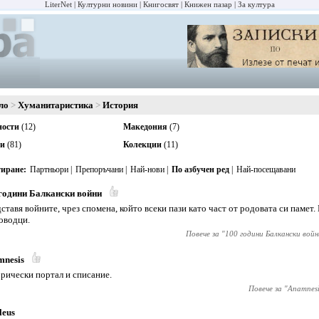
LiterNet
Културни новини
Книгосвят
Книжен пазар
За култура
ло
Хуманитаристика
История
ости
(12)
Македония
(7)
еи
(81)
Колекции
(11)
иране
Партньори
Препоръчани
Най-нови
По азбучен ред
Най-посещавани
години Балкански войни
ставя войните, чрез спомена, който всеки пази като част от родовата си памет.
оводци.
Повече за "
100 години Балкански войн
mnesis
рически портал и списание.
Повече за "
Anamnesi
leus