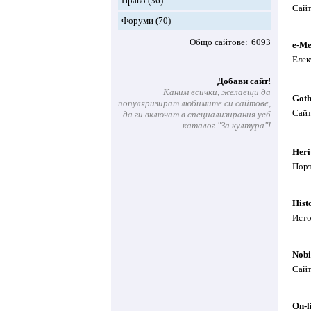
Право
(36)
Сайт
Форуми
(70)
Общо сайтове
6093
e-Me
Елек
Добави сайт!
Каним всички, желаещи да
Got
популяризират любимите си сайтове,
Сайт
да ги включат в специализирания уеб
каталог "За култура"!
Her
Порт
Hist
Исто
Nobi
Сайт
On-l