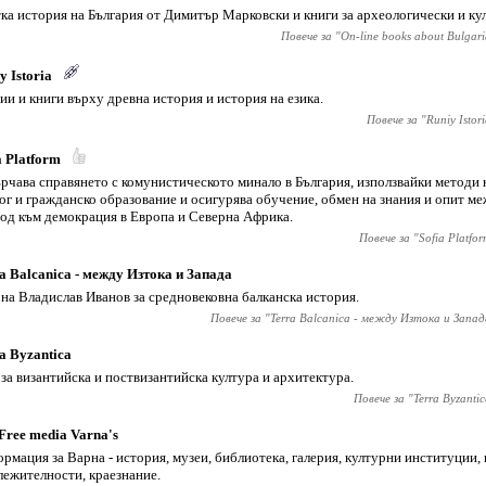
ка история на България от Димитър Марковски и книги за археологически и ку
Повече за "
On-line books about Bulgar
y Istoria
ии и книги върху древна история и история на езика.
Повече за "
Runiy Istor
a Platform
рчава справянето с комунистическото минало в България, използвайки методи 
ог и гражданско образование и осигурява обучение, обмен на знания и опит ме
од към демокрация в Европа и Северна Африка.
Повече за "
Sofia Platfo
a Balcanica - между Изтока и Запада
 на Владислав Иванов за средновековна балканска история.
Повече за "
Terra Balcanica - между Изтока и Запад
a Byzantica
 за византийска и поствизантийска култура и архитектура.
Повече за "
Terra Byzanti
Free media Varna's
рмация за Варна - история, музеи, библиотека, галерия, културни институции,
лежителности, краезнание.