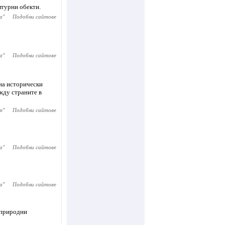
лтурни обекти.
ia
"
Подобни сайтове
ia
"
Подобни сайтове
на исторически
жду страните в
rm
"
Подобни сайтове
а
"
Подобни сайтове
ca
"
Подобни сайтове
 природни