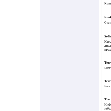
Крат
Runi
Стат
Sofi
Насъ
диал
прех
Terr
Блог
Terr
Блог
The 
Инфо
забе