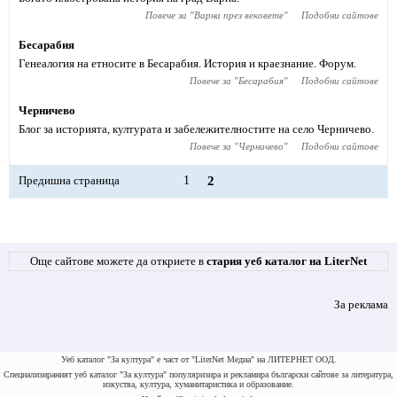
Повече за "
Варна през вековете
"
Подобни сайтове
Бесарабия
Генеалогия на етносите в Бесарабия. История и краезнание. Форум.
Повече за "
Бесарабия
"
Подобни сайтове
Черничево
Блог за историята, културата и забележителностите на село Черничево.
Повече за "
Черничево
"
Подобни сайтове
Предишна страница
1
2
Още сайтове можете да откриете в
стария уеб каталог на LiterNet
За реклама
Уеб каталог "За култура" е част от "LiterNet Медиа" на ЛИТЕРНЕТ ООД.
Специализираният уеб каталог "За култура" популяризира и рекламира български сайтове за литература,
изкуства, култура, хуманитаристика и образование.