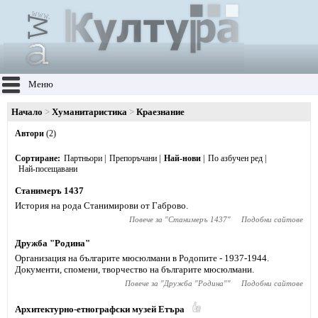
Меню
Начало
Хуманитаристика
Краезнание
Автори
(2)
Сортиране
Партньори
Препоръчани
Най-нови
По азбучен ред
Най-посещавани
Станимеръ 1437
История на рода Станимирови от Габрово.
Повече за "
Станимеръ 1437
"
Подобни сайтове
Дружба "Родина"
Организация на българите мюсюлмани в Родопите - 1937-1944.
Документи, спомени, творчество на българите мюсюлмани.
Повече за "
Дружба "Родина"
"
Подобни сайтове
Архитектурно-етнографски музей Етъра