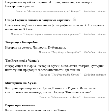
Национален музей на открито. История, колекции, експозиции.
Електронни издания.
Повече за "
Архитектурно-етнографски музей Етъра
"
Подобни сайтове
Стара София в снимки и пощенски картички
Представя подбрани автентични фотографии от края на XIX и първата
половина на XX век.
Повече за "
Стара София в снимки и пощенски картички
"
Подобни сайтове
Твърдица - Бесарабия
История на селото. Личности. Публикации.
Повече за "
Твърдица - Бесарабия
"
Подобни сайтове
The Free media Varna's
Информация за Варна - история, музеи, библиотека, галерия, културни
институции, природни забележителности, краезнание.
Повече за "
The Free media Varna's
"
Подобни сайтове
Мистериите на Хухла
Културни празници в село Хухла, Източните Родопи. История на
селото, известни потомци, песни. Награда "Почетен селянин".
Повече за "
Мистериите на Хухла
"
Подобни сайтове
Варна през вековете
Богато илюстрована история на град Варна.