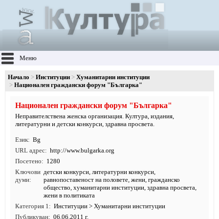
Меню
Начало
Институции
Хуманитарни институции
Национален граждански форум "Българка"
Национален граждански форум "Българка"
Неправителствена женска организация. Култура, издания,
литературни и детски конкурси, здравна просвета.
Език
Bg
URL адрес
http:/
/
www.
bulgarka.
org
Посетено
1280
Ключови
детски конкурси
,
литературни конкурси
,
думи
равнопоставеност на половете
,
жени
,
гражданско
общество
,
хуманитарни институции
, здравна просвета,
жени в политиката
Категория 1
Институции
>
Хуманитарни институции
Публикуван
06.06.2011 г.