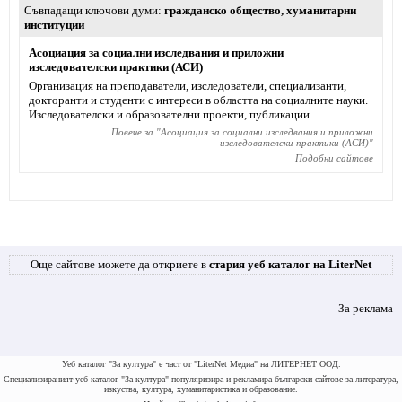
Съвпадащи ключови думи
гражданско общество
,
хуманитарни
институции
Асоциация за социални изследвания и приложни
изследователски практики (АСИ)
Организация на преподаватели, изследователи, специализанти,
докторанти и студенти с интереси в областта на социалните науки.
Изследователски и образователни проекти, публикации.
Повече за "
Асоциация за социални изследвания и приложни
изследователски практики (АСИ)
"
Подобни сайтове
Още сайтове можете да откриете в
стария уеб каталог на LiterNet
За реклама
Уеб каталог "За култура" е част от "LiterNet Медиа" на ЛИТЕРНЕТ ООД.
Специализираният уеб каталог "За култура" популяризира и рекламира български сайтове за литература,
изкуства, култура, хуманитаристика и образование.