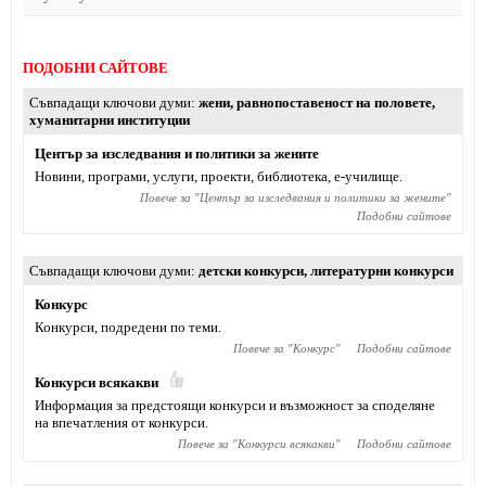
ПОДОБНИ САЙТОВЕ
Съвпадащи ключови думи
жени
,
равнопоставеност на половете
,
хуманитарни институции
Център за изследвания и политики за жените
Новини, програми, услуги, проекти, библиотека, е-училище.
Повече за "
Център за изследвания и политики за жените
"
Подобни сайтове
Съвпадащи ключови думи
детски конкурси
,
литературни конкурси
Конкурс
Конкурси, подредени по теми.
Повече за "
Конкурс
"
Подобни сайтове
Конкурси всякакви
Информация за предстоящи конкурси и възможност за споделяне
на впечатления от конкурси.
Повече за "
Конкурси всякакви
"
Подобни сайтове