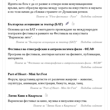
Идеята на flow е да се развие и отвори нови комуникационни
връзки, като образува мрежа между хората на изкуството и науката
и по този начин да сближи страните от Дунавския регион.
Повече за "
Flow фестивал - Русе
"
Подобни сайтове
Българска асоциация за театър (БАТ)
Основна цел на БАТ е ежегодното провеждане на международен
театрален фестивал в рамките на Фестивала на изкуствата
"Варненско лято".
Повече за "
Българска асоциация за театър (БАТ)
"
Подобни сайтове
Фестивал на етнографския и антропологичен филм - ФЕАФ
Програма на фестивала, анотиран каталог на филмите, публикации,
интервюта.
Повече за "
Фестивал на етнографския и антропологичен филм - ФЕАФ
"
Подобни сайтове
Part of Heart - Mini Art Fest
Форум, представящ артисти от различни жанрове – живопис,
скулптура, анимация, илюстрация, бижута, мода, танц.
Повече за "
Part of Heart - Mini Art Fest
"
Подобни сайтове
Лятно Кино в Квартала
Варненски фестивал за кино, музика и визуални изкуства.
Повече за "
Лятно Кино в Квартала
"
Подобни сайтове