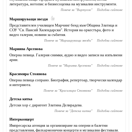
литература, нотопис и бизнесоценка на музикални инструменти.
Повече за "
Виртуозо
"
Подобни сайтове
Маршируващи звезди
Представителен училищен Марчинг бенд към Община Златица и
СОУ "Св. Паисий Хилендарски". История на оркестъра, фото и
видео галерия, новини за събития.
Повече за "
Маршируващи звезди
"
Подобни сайтове
Марияна Арсенова
Оперна певица. Галерия снимки, аудио и видео записи на изпълнени
арии.
Повече за "
Марияна Арсенова
"
Подобни сайтове
Красимира Стоянова
Оперна певица сопрано. Биография, репертоар, творчески календар
и интервюта.
Повече за "
Красимира Стоянова
"
Подобни сайтове
Детска китка
Детски хор с диригент Златина Делирадева.
Повече за "
Детска китка
"
Подобни сайтове
Интерконцерт
Импресарска агенция за организиране на оперни и балетни
представления, филхармонични концерти и музикални фестивали.