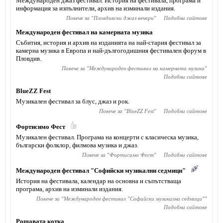
Международен джаз фестивал. История на фестивала, програма и
информация за изпълнители, архив на изминали издания.
Повече за "
Пловдивски джаз вечери
"
Подобни сайтове
Международен фестивал на камерната музика
Събития, история и архив на изданията на най-стария фестивал за
камерна музика в Европа и най-дългогодишния фестивален форум в
Пловдив.
Повече за "
Международен фестивал на камерната музика
"
Подобни сайтове
BlueZZ Fest
Музикален фестивал за блус, джаз и рок.
Повече за "
BlueZZ Fest
"
Подобни сайтове
Фортисимо Фест
Музикален фестивал. Програма на концерти с класическа музика,
български фолклор, филмова музика и джаз.
Повече за "
Фортисимо Фест
"
Подобни сайтове
Международен фестивал "Софийски музикални седмици"
История на фестивала, календар на основна и съпътстваща
програма, архив на изминали издания.
Повече за "
Международен фестивал "Софийски музикални седмици"
"
Подобни сайтове
Рошавата котка