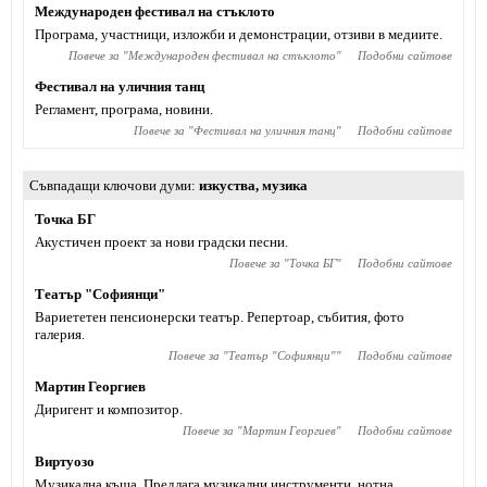
Международен фестивал на стъклото
Програма, участници, изложби и демонстрации, отзиви в медиите.
Повече за "
Международен фестивал на стъклото
"
Подобни сайтове
Фестивал на уличния танц
Регламент, програма, новини.
Повече за "
Фестивал на уличния танц
"
Подобни сайтове
Съвпадащи ключови думи
изкуства
,
музика
Точка БГ
Акустичен проект за нови градски песни.
Повече за "
Точка БГ
"
Подобни сайтове
Театър "Софиянци"
Вариететен пенсионерски театър. Репертоар, събития, фото
галерия.
Повече за "
Театър "Софиянци"
"
Подобни сайтове
Мартин Георгиев
Диригент и композитор.
Повече за "
Мартин Георгиев
"
Подобни сайтове
Виртуозо
Музикална къща. Предлага музикални инструменти, нотна