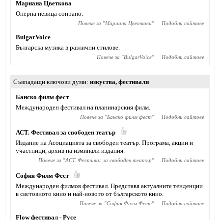
Мариана Цветкова
Оперна певица сопрано.
Повече за "
Мариана Цветкова
"
Подобни сайтове
BulgarVoice
Българска музика в различни стилове.
Повече за "
BulgarVoice
"
Подобни сайтове
Съвпадащи ключови думи
изкуства
,
фестивали
Банско филм фест
Международен фестивал на планинарския филм.
Повече за "
Банско филм фест
"
Подобни сайтове
АСТ. Фестивал за свободен театър
Издание на Асоциацията за свободен театър. Програма, акции и
участници, архив на изминали издания.
Повече за "
АСТ. Фестивал за свободен театър
"
Подобни сайтове
София Филм Фест
Международен филмов фестивал. Представя актуалните тенденции
в световното кино и най-новото от българското кино.
Повече за "
София Филм Фест
"
Подобни сайтове
Flow фестивал - Русе