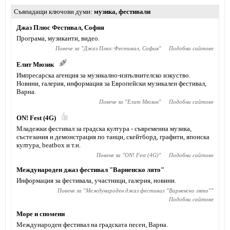
Съвпадащи ключови думи
музика
,
фестивали
Джаз Плюс Фестивал, София
Програма, музиканти, видео.
Повече за "
Джаз Плюс Фестивал, София
"
Подобни сайтове
Елит Мюзик
Импресарска агенция за музикално-изпълнителско изкуство.
Новини, галерия, информация за Европейски музикален фестивал,
Варна.
Повече за "
Елит Мюзик
"
Подобни сайтове
ON! Fest (4G)
Младежки фестивал за градска култура - съвременна музика,
състезания и демонстрация по танци, скейтборд, графити, японска
култура, beatbox и т.н.
Повече за "
ON! Fest (4G)
"
Подобни сайтове
Международен джаз фестивал "Варненско лято"
Информация за фестивала, участници, галерия, новини.
Повече за "
Международен джаз фестивал "Варненско лято"
"
Подобни сайтове
Море и спомени
Международен фестивал на градската песен, Варна.