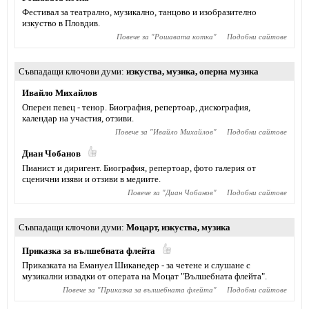
Фестивал за театрално, музикално, танцово и изобразително
изкуство в Пловдив.
Повече за "
Рошавата котка
"
Подобни сайтове
Съвпадащи ключови думи
изкуства
,
музика
,
оперна музика
Ивайло Михайлов
Оперен певец - тенор. Биография, репертоар, дискография,
календар на участия, отзиви.
Повече за "
Ивайло Михайлов
"
Подобни сайтове
Диан Чобанов
Пианист и диригент. Биография, репертоар, фото галерия от
сценични изяви и отзиви в медиите.
Повече за "
Диан Чобанов
"
Подобни сайтове
Съвпадащи ключови думи
Моцарт
,
изкуства
,
музика
Приказка за вълшебната флейта
Приказката на Емануел Шиканедер - за четене и слушане с
музикални извадки от операта на Моцат "Вълшебната флейта".
Повече за "
Приказка за вълшебната флейта
"
Подобни сайтове