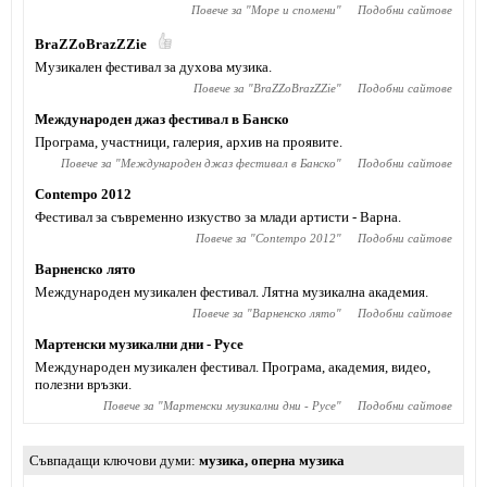
Повече за "
Море и спомени
"
Подобни сайтове
BraZZoBrazZZie
Музикален фестивал за духова музика.
Повече за "
BraZZoBrazZZie
"
Подобни сайтове
Международен джаз фестивал в Банско
Програма, участници, галерия, архив на проявите.
Повече за "
Международен джаз фестивал в Банско
"
Подобни сайтове
Contempo 2012
Фестивал за съвременно изкуство за млади артисти - Варна.
Повече за "
Contempo 2012
"
Подобни сайтове
Варненско лято
Международен музикален фестивал. Лятна музикална академия.
Повече за "
Варненско лято
"
Подобни сайтове
Мартенски музикални дни - Русе
Международен музикален фестивал. Програма, академия, видео,
полезни връзки.
Повече за "
Мартенски музикални дни - Русе
"
Подобни сайтове
Съвпадащи ключови думи
музика
,
оперна музика