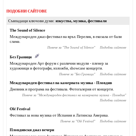
ПОДОБНИ САЙТОВЕ
Съвпадащи ключови думи
изкуства
,
музика
,
фестивали
The Sound of Silence
Международен джаз фестивал на връх Перелик, в екозала от бали
слама.
Повече за "
The Sound of Silence
"
Подобни сайтове
Без Граници
Международен Арт форум с различни модули - пленер за
художници и фотографи, изложби, showcase концерти.
Повече за "
Без Граници
"
Подобни сайтове
Международен фестивал на камерната музика - Пловдив
Дневник и програма на фестивала. Фотогалерия от концерти.
Повече за "
Международен фестивал на камерната музика - Пловдив
"
Подобни сайтове
Olé Festival
Фестивал за нова музика от Испания и Латинска Америка.
Повече за "
Olé Festival
"
Подобни сайтове
Пловдивски джаз вечери