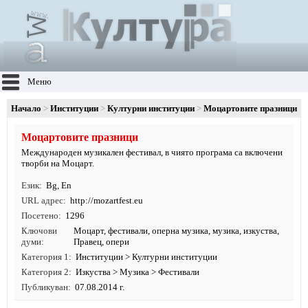
Меню
Начало
Институции
Културни институции
Моцартовите празници
Моцартовите празници
Международен музикален фестивал, в чиято програма са включени
творби на Моцарт.
Език
Bg
,
En
URL адрес
http:/
/
mozartfest.
eu
Посетено
1296
Ключови
Моцарт
,
фестивали
,
оперна музика
,
музика
,
изкуства
,
думи
Правец, опери
Категория 1
Институции
>
Културни институции
Категория 2
Изкуства
>
Музика
>
Фестивали
Публикуван
07.08.2014 г.