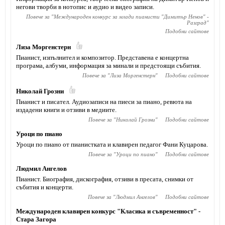
негови творби в нотопис и аудио и видео записи.
Повече за "
Международен конкурс за млади пианисти "Димитър Ненов" -
Разград
"
Подобни сайтове
Лиза Моргенстерн
Пианист, изпълнител и композитор. Представена е концертна
програма, албуми, информация за минали и предстоящи събития.
Повече за "
Лиза Моргенстерн
"
Подобни сайтове
Николай Грозни
Пианист и писател. Аудиозаписи на пиеси за пиано, ревюта на
издадени книги и отзиви в медиите.
Повече за "
Николай Грозни
"
Подобни сайтове
Уроци по пиано
Уроци по пиано от пианистката и клавирен педагог Фани Куцарова.
Повече за "
Уроци по пиано
"
Подобни сайтове
Людмил Ангелов
Пианист. Биография, дискография, отзиви в пресата, снимки от
събития и концерти.
Повече за "
Людмил Ангелов
"
Подобни сайтове
Международен клавирен конкурс "Класика и съвременност" -
Стара Загора