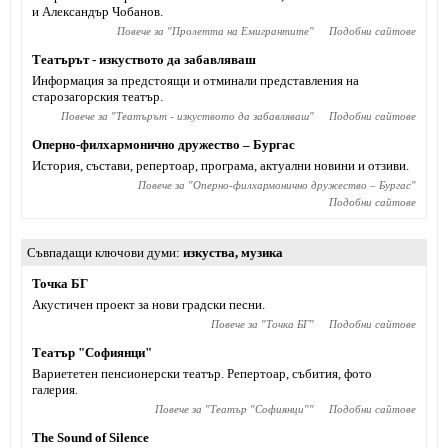
и Александър Чобанов.
Повече за "
Пролетта на Емигрантите
"
Подобни сайтове
Театърът - изкуството да забавляваш
Информация за предстоящи и отминали представления на
старозагорския театър.
Повече за "
Театърът - изкуството да забавляваш
"
Подобни сайтове
Оперно-филхармонично дружество – Бургас
История, състави, репертоар, програма, актуални новини и отзиви.
Повече за "
Оперно-филхармонично дружество – Бургас
"
Подобни сайтове
Съвпадащи ключови думи
изкуства
,
музика
Точка БГ
Акустичен проект за нови градски песни.
Повече за "
Точка БГ
"
Подобни сайтове
Театър "Софиянци"
Вариететен пенсионерски театър. Репертоар, събития, фото
галерия.
Повече за "
Театър "Софиянци"
"
Подобни сайтове
The Sound of Silence