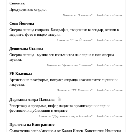
Синемак
Продуцентско студио.
Повече за "
Синемак
"
Подобни сайтове
Соня Йончева
Оперна певица сопрано. Биография, творчески календар, отзиви в
медиите, фото и видео галерия.
Повече за "
Соня Йончева
"
Подобни сайтове
Денислава Станева
Оперна певица - музикален изпълнител на оперна и поп оперна
музика.
Повече за "
Денислава Станева
"
Подобни сайтове
РE Класикал
Артистична платформа, популяризираща класическите сценични
изкуства.
Повече за "
РE Класикал
"
Подобни сайтове
Държавна опера Пловдив
Репертоар и програма, информация за организирани оперни
фестивали и публикации в медиите.
Повече за "
Държавна опера Пловдив
"
Подобни сайтове
Пролетта на Емигрантите
Съвременна опера/мюзикъл от Калин Илиев, Константин Илиевски