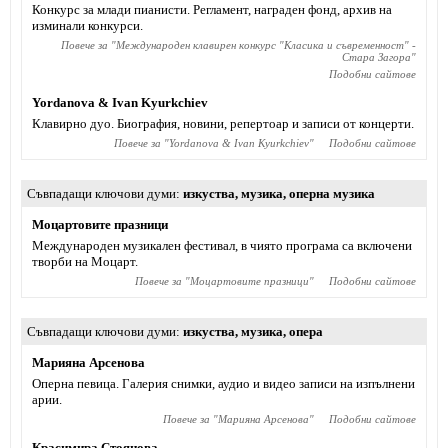
Конкурс за млади пианисти. Регламент, награден фонд, архив на
изминали конкурси.
Повече за "
Международен клавирен конкурс "Класика и съвременност" -
Стара Загора
"
Подобни сайтове
Yordanova & Ivan Kyurkchiev
Клавирно дуо. Биография, новини, репертоар и записи от концерти.
Повече за "
Yordanova & Ivan Kyurkchiev
"
Подобни сайтове
Съвпадащи ключови думи
изкуства
,
музика
,
оперна музика
Моцартовите празници
Международен музикален фестивал, в чиято програма са включени
творби на Моцарт.
Повече за "
Моцартовите празници
"
Подобни сайтове
Съвпадащи ключови думи
изкуства
,
музика
,
опера
Марияна Арсенова
Оперна певица. Галерия снимки, аудио и видео записи на изпълнени
арии.
Повече за "
Марияна Арсенова
"
Подобни сайтове
Красимира Стоянова