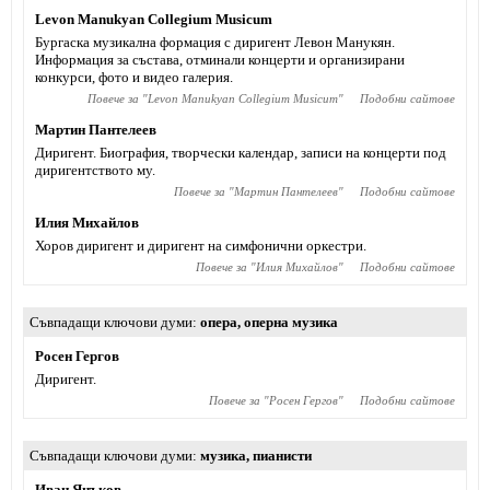
Levon Manukyan Collegium Musicum
Бургаска музикална формация с диригент Левон Манукян.
Информация за състава, отминали концерти и организирани
конкурси, фото и видео галерия.
Повече за "
Levon Manukyan Collegium Musicum
"
Подобни сайтове
Мартин Пантелеев
Диригент. Биография, творчески календар, записи на концерти под
диригентството му.
Повече за "
Мартин Пантелеев
"
Подобни сайтове
Илия Михайлов
Хоров диригент и диригент на симфонични оркестри.
Повече за "
Илия Михайлов
"
Подобни сайтове
Съвпадащи ключови думи
опера
,
оперна музика
Росен Гергов
Диригент.
Повече за "
Росен Гергов
"
Подобни сайтове
Съвпадащи ключови думи
музика
,
пианисти
Иван Янъков