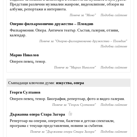
Представя различни музикални жанрове, видеоклипове, обзори на
албуми, репортажи и интервюта.
Повече за "
Моно
"
Подобни сайтове
Оперно-филхармонично дружество – Пловдив
Филхармония. Опера. Античен театър. Състав, галерия, отзиви,
календар.
Повече за "
Оперно-филхармонично дружество – Пловдив
"
Подобни сайтове
Марио Николов
Оперен певец, тенор.
Повече за "
Марио Николов
"
Подобни сайтове
Съвпадащи ключови думи
изкуства
,
опера
Георги Султанов
Оперен певец, тенор. Биография, репертоар, фото и видео галерия.
Повече за "
Георги Султанов
"
Подобни сайтове
Държавна опера Стара Загора
Репертоар на оперни, оперетни, балетни и детски спектакли,
програма с текущи представления, новини за събития.
Повече за "
Държавна опера Стара Загора
"
Подобни сайтове