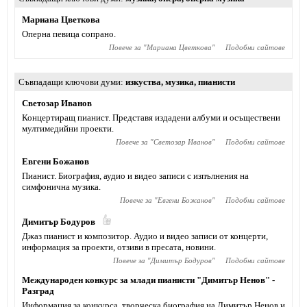
Мариана Цветкова
Оперна певица сопрано.
Повече за "
Мариана Цветкова
"
Подобни сайтове
Съвпадащи ключови думи
изкуства
,
музика
,
пианисти
Светозар Иванов
Концертиращ пианист. Представя издадени албуми и осъществени
мултимедийни проекти.
Повече за "
Светозар Иванов
"
Подобни сайтове
Евгени Божанов
Пианист. Биография, аудио и видео записи с изпълнения на
симфонична музика.
Повече за "
Евгени Божанов
"
Подобни сайтове
Димитър Бодуров
Джаз пианист и композитор. Аудио и видео записи от концерти,
информация за проекти, отзиви в пресата, новини.
Повече за "
Димитър Бодуров
"
Подобни сайтове
Международен конкурс за млади пианисти "Димитър Ненов" -
Разград
Информация за конкурса, творческа биография на Димитър Ненов и