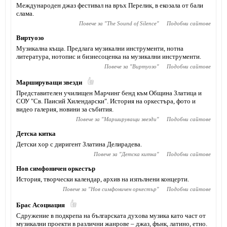
Международен джаз фестивал на връх Перелик, в екозала от бали
слама.
Повече за "
The Sound of Silence
"
Подобни сайтове
Виртуозо
Музикална къща. Предлага музикални инструменти, нотна
литература, нотопис и бизнесоценка на музикални инструменти.
Повече за "
Виртуозо
"
Подобни сайтове
Маршируващи звезди
Представителен училищен Марчинг бенд към Община Златица и
СОУ "Св. Паисий Хилендарски". История на оркестъра, фото и
видео галерия, новини за събития.
Повече за "
Маршируващи звезди
"
Подобни сайтове
Детска китка
Детски хор с диригент Златина Делирадева.
Повече за "
Детска китка
"
Подобни сайтове
Нов симфоничен оркестър
История, творчески календар, архив на изпълнени концерти.
Повече за "
Нов симфоничен оркестър
"
Подобни сайтове
Брас Асоциация
Сдружение в подкрепа на българската духова музика като част от
музикални проекти в различни жанрове – джаз, фънк, латино, етно.