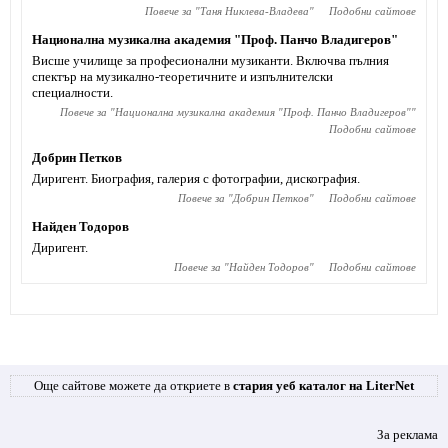
Повече за "
Таня Никлева-Владева
"
Подобни сайтове
Национална музикална академия "Проф. Панчо Владигеров"
Висше училище за професионални музиканти. Включва пълния
спектър на музикално-теоретичните и изпълнителски
специалности.
Повече за "
Национална музикална академия "Проф. Панчо Владигеров"
"
Подобни сайтове
Добрин Петков
Диригент. Биография, галерия с фотографии, дискография.
Повече за "
Добрин Петков
"
Подобни сайтове
Найден Тодоров
Диригент.
Повече за "
Найден Тодоров
"
Подобни сайтове
Още сайтове можете да откриете в
стария уеб каталог на LiterNet
За реклама