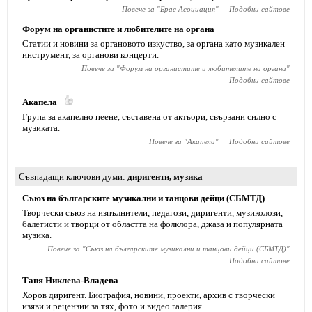
Повече за "
Брас Асоциация
"
Подобни сайтове
Форум на органистите и любителите на органа
Статии и новини за органовото изкуство, за органа като музикален
инструмент, за органови концерти.
Повече за "
Форум на органистите и любителите на органа
"
Подобни сайтове
Акапела
Група за акапелно пеене, съставена от актьори, свързани силно с
музиката.
Повече за "
Акапела
"
Подобни сайтове
Съвпадащи ключови думи
диригенти
,
музика
Съюз на българските музикални и танцови дейци (СБМТД)
Творчески съюз на изпълнители, педагози, диригенти, музиколози,
балетисти и творци от областта на фолклора, джаза и популярната
музика.
Повече за "
Съюз на българските музикални и танцови дейци (СБМТД)
"
Подобни сайтове
Таня Никлева-Владева
Хоров диригент. Биография, новини, проекти, архив с творчески
изяви и рецензии за тях, фото и видео галерия.