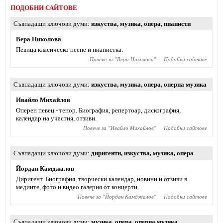
ПОДОБНИ САЙТОВЕ
Съвпадащи ключови думи
изкуства
,
музика
,
опера
,
пианисти
Вера Николова
Певица класическо пеене и пианистка.
Повече за "
Вера Николова
"
Подобни сайтове
Съвпадащи ключови думи
изкуства
,
музика
,
опера
,
оперна музика
Ивайло Михайлов
Оперен певец - тенор. Биография, репертоар, дискография,
календар на участия, отзиви.
Повече за "
Ивайло Михайлов
"
Подобни сайтове
Съвпадащи ключови думи
диригенти
,
изкуства
,
музика
,
опера
Йордан Камджалов
Диригент. Биография, творчески календар, новини и отзиви в
медиите, фото и видео галерия от концерти.
Повече за "
Йордан Камджалов
"
Подобни сайтове
Съвпадащи ключови думи
музика
,
опера
,
оперна музика