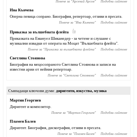
Повече за "
Арсений Арсов
"
Подобни сайтове
Ина Кънчева
Оперна певица сопрано. Биография, репертоар, отзиви в пресата.
Повече за "
Ина Кънчева
"
Подобни сайтове
Приказка за вълшебната флейта
Приказката на Емануел Шиканедер - за четене и слушане с
музикални извадки от операта на Моцат "Вълшебната флейта".
Повече за "
Приказка за вълшебната флейта
"
Подобни сайтове
Светлина Стоянова
Биография на мецосопраното Светлина Стоянова и записи на
известни арии от нейния репертоар.
Повече за "
Светлина Стоянова
"
Подобни сайтове
Съвпадащи ключови думи
диригенти
,
изкуства
,
музика
Мартин Георгиев
Диригент и композитор.
Повече за "
Мартин Георгиев
"
Подобни сайтове
Пламен Балев
Диригент. Биография, дискография, отзиви в пресата.
Повече за "
Пламен Балев
"
Подобни сайтове