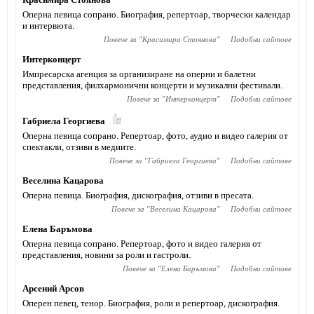
Оперна певица сопрано. Биография, репертоар, творчески календар
и интервюта.
Повече за "
Красимира Стоянова
"
Подобни сайтове
Интерконцерт
Импресарска агенция за организиране на оперни и балетни
представления, филхармонични концерти и музикални фестивали.
Повече за "
Интерконцерт
"
Подобни сайтове
Габриела Георгиева
Оперна певица сопрано. Репертоар, фото, аудио и видео галерия от
спектакли, отзиви в медиите.
Повече за "
Габриела Георгиева
"
Подобни сайтове
Веселина Кацарова
Оперна певица. Биография, дискография, отзиви в пресата.
Повече за "
Веселина Кацарова
"
Подобни сайтове
Елена Баръмова
Оперна певица сопрано. Репертоар, фото и видео галерия от
представления, новини за роли и гастроли.
Повече за "
Елена Баръмова
"
Подобни сайтове
Арсений Арсов
Оперен певец, тенор. Биография, роли и репертоар, дискография.