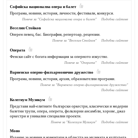
Софийска национална опера и балет
Програма, новини, история, личности, фестивали, конкурси.
Повече за "
Софийска национална опера и балет
"
Подобни сайтове
Веселин Стойков
Оперен певец, бас. Биография, репертоар, рецензии.
Повече за "
Веселин Стойков
"
Подобни сайтове
Операта
Фенски сайт с богата информация за оперното изкуство.
Повече за "
Операта
"
Подобни сайтове
Варненско оперно-филхармонично дружество
Програма, новини, история, архив, образователни програми.
Повече за "
Варненско оперно-филхармонично дружество
"
Подобни сайтове
Колегиум Музикум
Представя най-елитните български оркестри, класически и модерни
балетни трупи, опера, оперета, фолклорни ансамбли, хорове, джаз
оркестри и уникални специални проекти.
Повече за "
Колегиум Музикум
"
Подобни сайтове
Моно
Издание за новини и коментари в областта на музиката и културата.