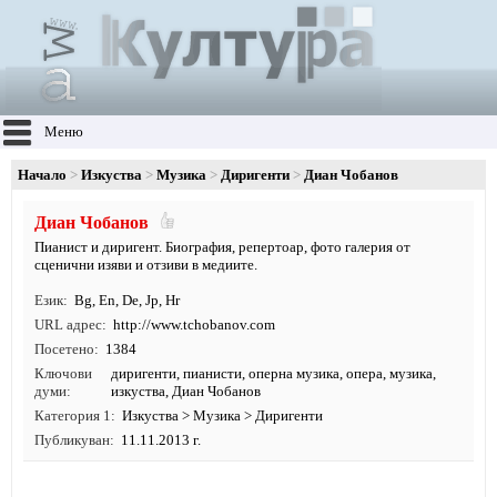
Меню
Начало
Изкуства
Музика
Диригенти
Диан Чобанов
Диан Чобанов
Пианист и диригент. Биография, репертоар, фото галерия от
сценични изяви и отзиви в медиите.
Език
Bg
,
En
,
De
,
Jp
,
Hr
URL адрес
http:/
/
www.
tchobanov.
com
Посетено
1384
Ключови
диригенти
,
пианисти
,
оперна музика
,
опера
,
музика
,
думи
изкуства
, Диан Чобанов
Категория 1
Изкуства
>
Музика
>
Диригенти
Публикуван
11.11.2013 г.