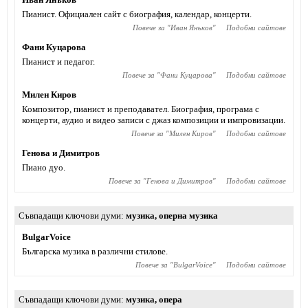
Пианист. Официален сайт с биография, календар, концерти.
Повече за "
Иван Янъков
"
Подобни сайтове
Фани Куцарова
Пианист и педагог.
Повече за "
Фани Куцарова
"
Подобни сайтове
Милен Киров
Композитор, пианист и преподавател. Биография, програма с
концерти, аудио и видео записи с джаз композиции и импровизации.
Повече за "
Милен Киров
"
Подобни сайтове
Генова и Димитров
Пиано дуо.
Повече за "
Генова и Димитров
"
Подобни сайтове
Съвпадащи ключови думи
музика
,
оперна музика
BulgarVoice
Българска музика в различни стилове.
Повече за "
BulgarVoice
"
Подобни сайтове
Съвпадащи ключови думи
музика
,
опера