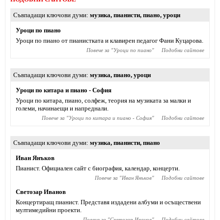
Съвпадащи ключови думи
музика
,
пианисти
,
пиано
,
уроци
Уроци по пиано
Уроци по пиано от пианистката и клавирен педагог Фани Куцарова.
Повече за "
Уроци по пиано
"
Подобни сайтове
Съвпадащи ключови думи
музика
,
пиано
,
уроци
Уроци по китара и пиано - София
Уроци по китара, пиано, солфеж, теория на музиката за малки и
големи, начинаещи и напреднали.
Повече за "
Уроци по китара и пиано - София
"
Подобни сайтове
Съвпадащи ключови думи
музика
,
пианисти
,
пиано
Иван Янъков
Пианист. Официален сайт с биография, календар, концерти.
Повече за "
Иван Янъков
"
Подобни сайтове
Светозар Иванов
Концертиращ пианист. Представя издадени албуми и осъществени
мултимедийни проекти.
Повече за "
Светозар Иванов
"
Подобни сайтове