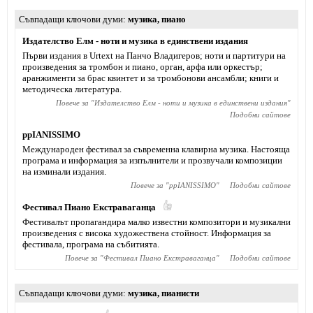
Съвпадащи ключови думи
музика
,
пиано
Издателство Елм - ноти и музика в единствени издания
Първи издания в Urtext на Панчо Владигеров; ноти и партитури на
произведения за тромбон и пиано, орган, арфа или оркестър;
аранжименти за брас квинтет и за тромбонови ансамбли; книги и
методическа литература.
Повече за "
Издателство Елм - ноти и музика в единствени издания
"
Подобни сайтове
ppIANISSIMO
Mеждународен фестивал за съвременна клавирна музика. Настояща
програма и информация за изпълнители и прозвучали композиции
на изминали издания.
Повече за "
ppIANISSIMO
"
Подобни сайтове
Фестивал Пиано Екстраваганца
Фестивалът пропагандира малко известни композитори и музикални
произведения с висока художествена стойност. Информация за
фестивала, програма на събитията.
Повече за "
Фестивал Пиано Екстраваганца
"
Подобни сайтове
Съвпадащи ключови думи
музика
,
пианисти