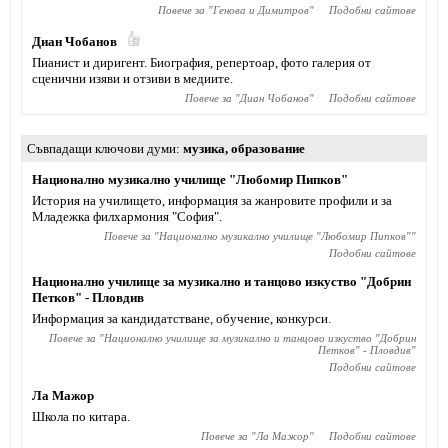
Повече за "
Генова и Димитров
"
Подобни сайтове
Диан Чобанов
Пианист и диригент. Биография, репертоар, фото галерия от
сценични изяви и отзиви в медиите.
Повече за "
Диан Чобанов
"
Подобни сайтове
Съвпадащи ключови думи
музика
,
образование
Национално музикално училище "Любомир Пипков"
История на училището, информация за жанровите профили и за
Младежка филхармония "София".
Повече за "
Национално музикално училище "Любомир Пипков"
"
Подобни сайтове
Национално училище за музикално и танцово изкуство "Добрин
Петков" - Пловдив
Информация за кандидатстване, обучение, конкурси.
Повече за "
Национално училище за музикално и танцово изкуство "Добрин
Петков" - Пловдив
"
Подобни сайтове
Ла Мажор
Школа по китара.
Повече за "
Ла Мажор
"
Подобни сайтове