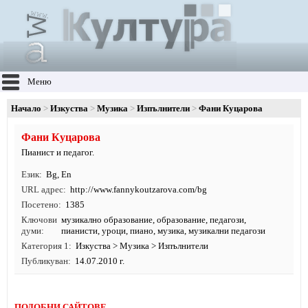
Меню
Начало
Изкуства
Музика
Изпълнители
Фани Куцарова
Фани Куцарова
Пианист и педагог.
Език
Bg
,
En
URL адрес
http:/
/
www.
fannykoutzarova.
com/
bg
Посетено
1385
Ключови
музикално образование
,
образование
,
педагози
,
думи
пианисти
,
уроци
,
пиано
,
музика
, музикални педагози
Категория 1
Изкуства
>
Музика
>
Изпълнители
Публикуван
14.07.2010 г.
ПОДОБНИ САЙТОВЕ