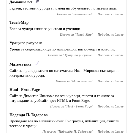
Домашно.net
Задачи, тестове и уроци в помощ на обучението по математика.
Повече за "
Домашно.net
"
Подобни сайтове
Teach-Map
Блог за чужди езици за учители и ученици.
Повече за "
Teach-Map
"
Подобни сайтове
Уроци по рисуване
Уроци за седмокласници по композиция, натюрморт и живопис.
Повече за "
Уроци по рисуване
"
Подобни сайтове
Математика
Сайт на преподавателя по математика Иван Миронов със задачи и
интерактивни уроци.
Повече за "
Математика
"
Подобни сайтове
Html - Front Page
Сайт на Димитър Иванов с полезни уроци, съвети и трикове за
изграждане на уебсайт чрез HTML и Front Page.
Повече за "
Html - Front Page
"
Подобни сайтове
Надежда П. Тодорова
Преподавател по английски език. Биография, публикации, езикови
тестове и уроци.
Повече за "
Надежда П. Тодорова
"
Подобни сайтове