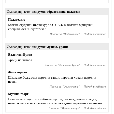
Съвпадащи ключови думи
образование
,
педагози
Педагозите
Блог на студенти първи курс в СУ "Св. Климент Охридски",
специалност "Педагогика".
Повече за "
Педагозите
"
Подобни сайтове
Съвпадащи ключови думи
музика
,
уроци
Валентин Бузов
Уроци по китара.
Повече за "
Валентин Бузов
"
Подобни сайтове
Фолклорика
Школа по български народни танци, народни хора и народни
песни.
Повече за "
Фолклорика
"
Подобни сайтове
Музикант.орг
Новини за концерти и събития, уроци, ревюта, демонстрации,
интервюта и всичко, което интересува един съвременен музикант.
Повече за "
Музикант.орг
"
Подобни сайтове