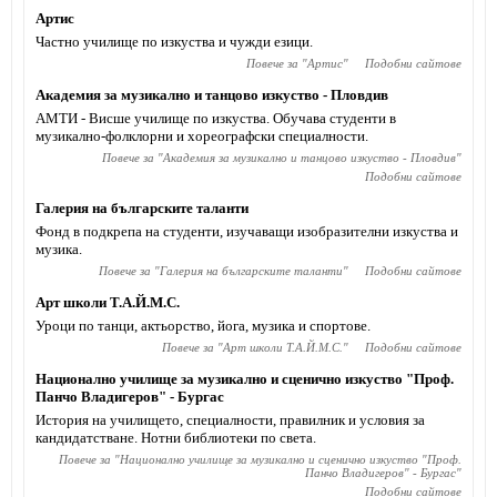
Артис
Частно училище по изкуства и чужди езици.
Повече за "
Артис
"
Подобни сайтове
Академия за музикално и танцово изкуство - Пловдив
АМТИ - Висше училище по изкуства. Обучава студенти в
музикално-фолклорни и хореографски специалности.
Повече за "
Академия за музикално и танцово изкуство - Пловдив
"
Подобни сайтове
Галерия на българските таланти
Фонд в подкрепа на студенти, изучаващи изобразителни изкуства и
музика.
Повече за "
Галерия на българските таланти
"
Подобни сайтове
Арт школи Т.А.Й.М.С.
Уроци по танци, актьорство, йога, музика и спортове.
Повече за "
Арт школи Т.А.Й.М.С.
"
Подобни сайтове
Национално училище за музикално и сценично изкуство "Проф.
Панчо Владигеров" - Бургас
История на училището, специалности, правилник и условия за
кандидатстване. Нотни библиотеки по света.
Повече за "
Национално училище за музикално и сценично изкуство "Проф.
Панчо Владигеров" - Бургас
"
Подобни сайтове