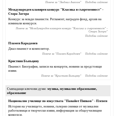
Повече за "
Людмил Ангелов
"
Подобни сайтове
Международен клавирен конкурс "Класика и съвременност" -
Стара Загора
Конкурс за млади пианисти. Регламент, награден фонд, архив на
изминали конкурси.
Повече за "
Международен клавирен конкурс "Класика и съвременност" -
Стара Загора
"
Подобни сайтове
Пламен Карадонев
Джаз пианист и композитор.
Повече за "
Пламен Карадонев
"
Подобни сайтове
Кристиян Бънъцяну
Пианист. Биография, записи на концерти, новини за предстоящи
изяви.
Повече за "
Кристиян Бънъцяну
"
Подобни сайтове
Съвпадащи ключови думи
музика
,
музикално образование
,
образование
Национално училище по изкуствата "Панайот Пипков" - Плевен
История на училището, новини, галерия снимки от музикални
работилници и творчески изяви, информация за общоучилищни
конкурси.