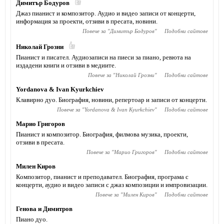
Димитър Бодуров
Джаз пианист и композитор. Аудио и видео записи от концерти,
информация за проекти, отзиви в пресата, новини.
Повече за "
Димитър Бодуров
"
Подобни сайтове
Николай Грозни
Пианист и писател. Аудиозаписи на пиеси за пиано, ревюта на
издадени книги и отзиви в медиите.
Повече за "
Николай Грозни
"
Подобни сайтове
Yordanova & Ivan Kyurkchiev
Клавирно дуо. Биография, новини, репертоар и записи от концерти.
Повече за "
Yordanova & Ivan Kyurkchiev
"
Подобни сайтове
Марио Григоров
Пианист и композитор. Биография, филмова музика, проекти,
отзиви в пресата.
Повече за "
Марио Григоров
"
Подобни сайтове
Милен Киров
Композитор, пианист и преподавател. Биография, програма с
концерти, аудио и видео записи с джаз композиции и импровизации.
Повече за "
Милен Киров
"
Подобни сайтове
Генова и Димитров
Пиано дуо.