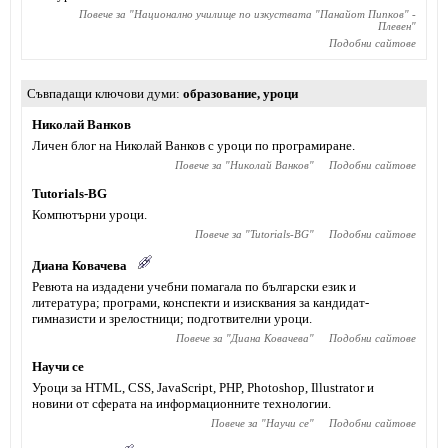
Повече за "
Национално училище по изкуствата "Панайот Пипков" -
Плевен
"
Подобни сайтове
Съвпадащи ключови думи
образование
,
уроци
Николай Ванков
Личен блог на Николай Ванков с уроци по програмиране.
Повече за "
Николай Ванков
"
Подобни сайтове
Tutorials-BG
Компютърни уроци.
Повече за "
Tutorials-BG
"
Подобни сайтове
Диана Ковачева
Ревюта на издадени учебни помагала по български език и
литература; програми, конспекти и изисквания за кандидат-
гимназисти и зрелостници; подготвителни уроци.
Повече за "
Диана Ковачева
"
Подобни сайтове
Научи се
Уроци за HTML, CSS, JavaScript, PHP, Photoshop, Illustrator и
новини от сферата на информационните технологии.
Повече за "
Научи се
"
Подобни сайтове