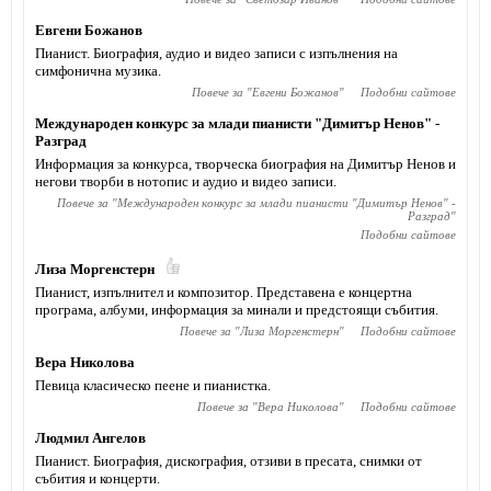
Евгени Божанов
Пианист. Биография, аудио и видео записи с изпълнения на
симфонична музика.
Повече за "
Евгени Божанов
"
Подобни сайтове
Международен конкурс за млади пианисти "Димитър Ненов" -
Разград
Информация за конкурса, творческа биография на Димитър Ненов и
негови творби в нотопис и аудио и видео записи.
Повече за "
Международен конкурс за млади пианисти "Димитър Ненов" -
Разград
"
Подобни сайтове
Лиза Моргенстерн
Пианист, изпълнител и композитор. Представена е концертна
програма, албуми, информация за минали и предстоящи събития.
Повече за "
Лиза Моргенстерн
"
Подобни сайтове
Вера Николова
Певица класическо пеене и пианистка.
Повече за "
Вера Николова
"
Подобни сайтове
Людмил Ангелов
Пианист. Биография, дискография, отзиви в пресата, снимки от
събития и концерти.