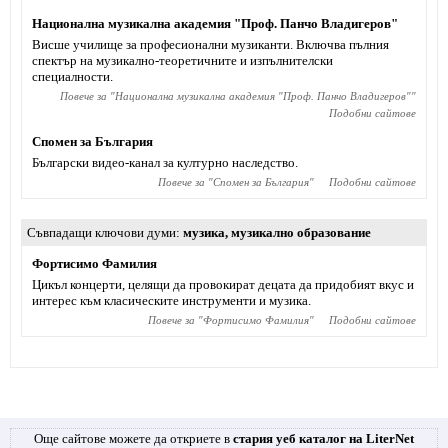
Национална музикална академия "Проф. Панчо Владигеров"
Висше училище за професионални музиканти. Включва пълния
спектър на музикално-теоретичните и изпълнителски
специалности.
Повече за "
Национална музикална академия "Проф. Панчо Владигеров"
"
Подобни сайтове
Спомен за България
Български видео-канал за културно наследство.
Повече за "
Спомен за България
"
Подобни сайтове
Съвпадащи ключови думи
музика
,
музикално образование
Фортисимо Фамилия
Цикъл концерти, целящи да провокират децата да придобият вкус и
интерес към класическите инструменти и музика.
Повече за "
Фортисимо Фамилия
"
Подобни сайтове
Още сайтове можете да откриете в
стария уеб каталог на LiterNet