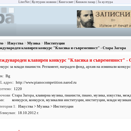
LiterNet
Културни новини
Книгосвят
Книжен пазар
За култура
ло
Изкуства
Музика
Институции
ждународен клавирен конкурс "Класика и съвременност" - Стара Загора
ждународен клавирен конкурс "Класика и съвременност" - 
нкурс за млади пианисти. Регламент, награден фонд, архив на изминали конкурс
ик
Bg
L адрес
http:/
/
www.
pianocompetition.
narod.
ru
сетено
1220
ючови
Стара Загора
,
клавирна музика
,
пианисти
,
пиано
,
музика
,
изкуства
,
меж
ми
конкурси
,
конкурси
,
музикални институции
,
институции
, млади музика
тегория 1
Изкуства
>
Музика
>
Институции
бликуван
18.10.2012 г.