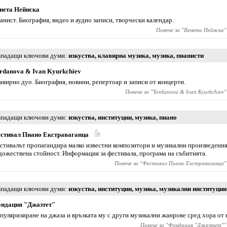
нета Нейнска
анист. Биография, видео и аудио записи, творчески календар.
Повече за "
Венета Нейнска
"
падащи ключови думи
изкуства
,
клавирна музика
,
музика
,
пианисти
rdanova & Ivan Kyurkchiev
авирно дуо. Биография, новини, репертоар и записи от концерти.
Повече за "
Yordanova & Ivan Kyurkchiev
"
падащи ключови думи
изкуства
,
институции
,
музика
,
пиано
стивал Пиано Екстраваганца
стивалът пропагандира малко известни композитори и музикални произведения
дожествена стойност. Информация за фестивала, програма на събитията.
Повече за "
Фестивал Пиано Екстраваганца
"
падащи ключови думи
изкуства
,
институции
,
музика
,
музикални институции
ндация "Джазтет"
пуляризиране на джаза и връзката му с други музикални жанрове сред хора от 
Повече за "
Фондация "Джазтет"
"