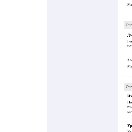
Ме
Съв
Дъ
Ре
но
Зл
Ме
Съв
Из
Пъ
пи
ме
Ур
Ур