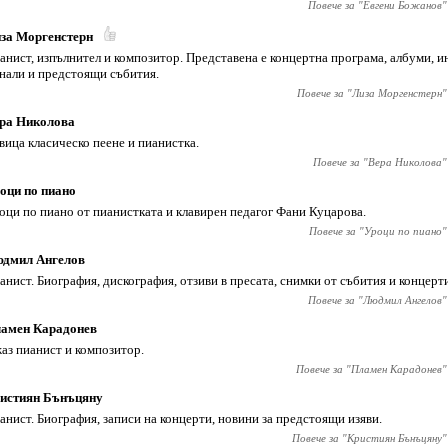
Повече за "
Евгени Божанов
"
за Моргенстерн
анист, изпълнител и композитор. Представена е концертна програма, албуми, 
нали и предстоящи събития.
Повече за "
Лиза Моргенстерн
"
ра Николова
вица класическо пеене и пианистка.
Повече за "
Вера Николова
"
оци по пиано
оци по пиано от пианистката и клавирен педагог Фани Куцарова.
Повече за "
Уроци по пиано
"
дмил Ангелов
анист. Биография, дискография, отзиви в пресата, снимки от събития и концерт
Повече за "
Людмил Ангелов
"
амен Карадонев
аз пианист и композитор.
Повече за "
Пламен Карадонев
"
истиян Бънъцяну
анист. Биография, записи на концерти, новини за предстоящи изяви.
Повече за "
Кристиян Бънъцяну
"