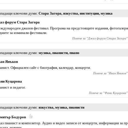
падащи ключови думи
Стара Загора
,
изкуства
,
институции
,
музика
аз форум Стара Загора
ждународен джазов фестивал. Програма на предстоящите издания, фотогалерия
диите за изминали фестивали.
Повече за "
Джаз форум Стара Загора
"
падащи ключови думи
музика
,
пианисти
,
пиано
ан Янъков
анист. Официален сайт с биография, календар, концерти.
Повече за "
Иван Янъков
"
ни Куцарова
анист и педагог.
Повече за "
Фани Куцарова
"
падащи ключови думи
изкуства
,
музика
,
пианисти
митър Бодуров
аз пианист и композитор. Аудио и видео записи от концерти, информация за пр
есата, новини.