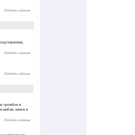
Подобни сайтове
редставления,
Подобни сайтове
Подобни сайтове
за тромбон и
нсамбли; книги и
Подобни сайтове
и и напреднали.