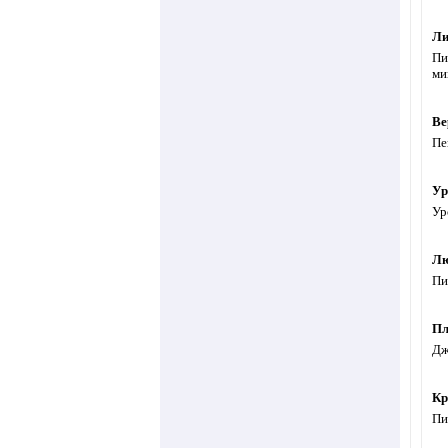
Ли
Пи
ми
Ве
Пе
Ур
Ур
Лю
Пи
Пл
Дж
Кр
Пи