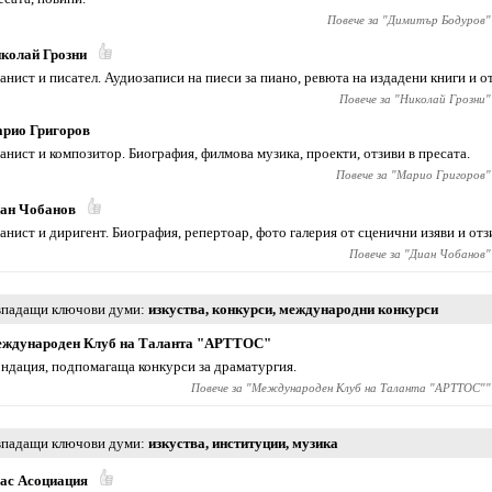
Повече за "
Димитър Бодуров
"
колай Грозни
анист и писател. Аудиозаписи на пиеси за пиано, ревюта на издадени книги и о
Повече за "
Николай Грозни
"
рио Григоров
анист и композитор. Биография, филмова музика, проекти, отзиви в пресата.
Повече за "
Марио Григоров
"
ан Чобанов
анист и диригент. Биография, репертоар, фото галерия от сценични изяви и отз
Повече за "
Диан Чобанов
"
падащи ключови думи
изкуства
,
конкурси
,
международни конкурси
ждународен Клуб на Таланта "АРТТОС"
ндация, подпомагаща конкурси за драматургия.
Повече за "
Международен Клуб на Таланта "АРТТОС"
"
падащи ключови думи
изкуства
,
институции
,
музика
ас Асоциация