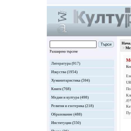
Нача
Търси
Ме
Разширено търсене
Ме
Литература
(917)
Ко
Изкуства
(1954)
Ез
Хуманитаристика
(594)
UR
Книги
(768)
По
Кл
Медии и култура
(498)
ду
Религия и езотерика
(218)
Ка
Пу
Образование
(488)
Институции
(550)