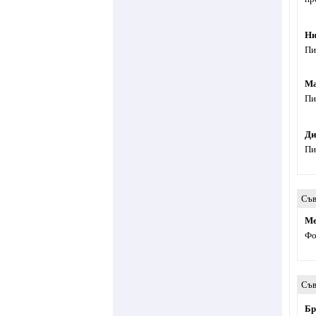
Ни
Пи
Ма
Пи
Ди
Пи
Съв
Ме
Фо
Съв
Бр