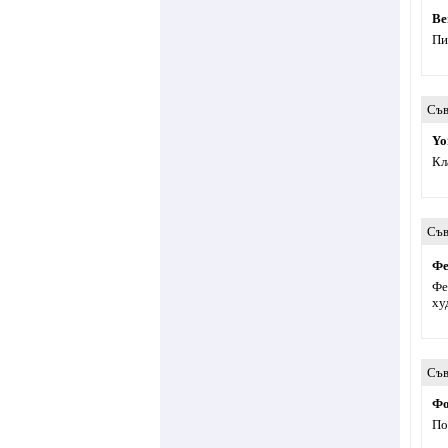
Ве
Пи
Съв
Yo
Кл
Съв
Фе
Фе
ху
Съв
Фо
По