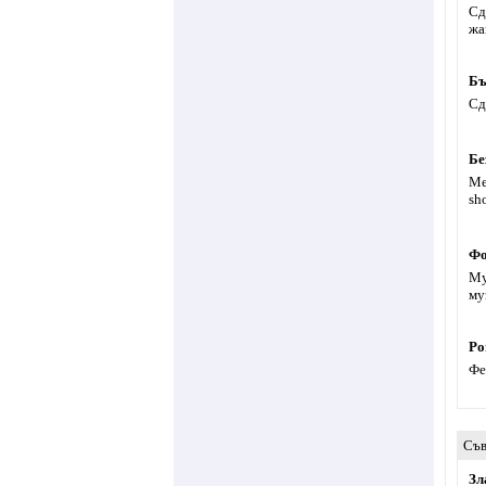
Сд
жа
Бъ
Сд
Бе
Ме
sh
Фо
Му
му
Ро
Фе
Съв
Зл