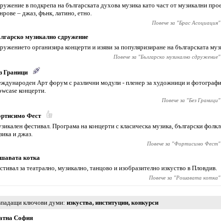
ружение в подкрепа на българската духова музика като част от музикални про
нрове – джаз, фънк, латино, етно.
Повече за "
Брас Асоциация
"
лгарско музикално сдружение
ружението организира концерти и изяви за популяризиране на българската музи
Повече за "
Българско музикално сдружение
"
з Граници
ждународен Арт форум с различни модули - пленер за художници и фотографи
owcase концерти.
Повече за "
Без Граници
"
ртисимо Фест
зикален фестивал. Програма на концерти с класическа музика, български фолк
зика и джаз.
Повече за "
Фортисимо Фест
"
шавата котка
стивал за театрално, музикално, танцово и изобразително изкуство в Пловдив.
Повече за "
Рошавата котка
"
падащи ключови думи
изкуства
,
институции
,
конкурси
атна София