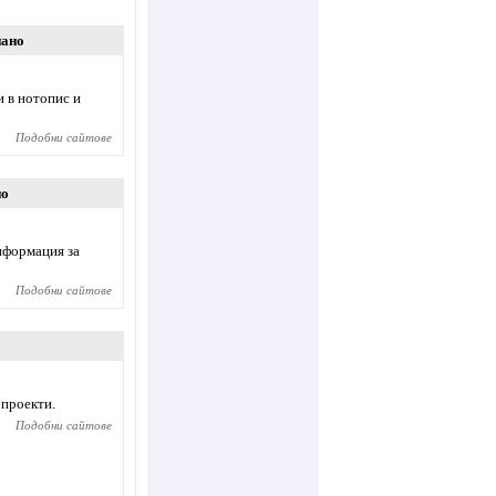
иано
 в нотопис и
Подобни сайтове
но
нформация за
Подобни сайтове
проекти.
Подобни сайтове