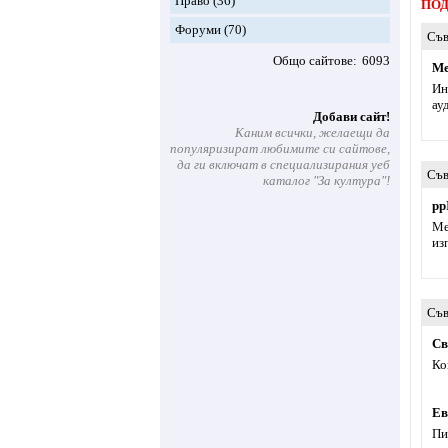
Право
(36)
ПОД
Форуми
(70)
Съв
Общо сайтове
6093
Ме
Ин
ау
Добави сайт!
Каним всички, желаещи да
популяризират любимите си сайтове,
да ги включат в специализирания уеб
Съв
каталог "За култура"!
pp
Mе
из
Съв
Св
Ко
Ев
Пи