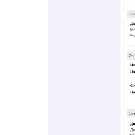
Съв
Дж
Ме
ме
Съв
Ив
Пи
Фа
Пи
Съв
Ди
Дж
пр