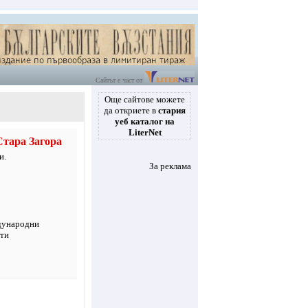
Сайтът е част от
Още сайтове можете
да откриете в
стария
уеб каталог на
LiterNet
Стара Загора
и.
За реклама
дународни
нти