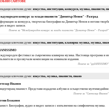
ОБНИ САЙТОВЕ
падащи ключови думи
изкуства
,
институции
,
конкурси
,
музика
,
пианисти
,
п
ждународен конкурс за млади пианисти "Димитър Ненов" - Разград
формация за конкурса, творческа биография на Димитър Ненов и негови творби
дио и видео записи.
Повече за "
Международен конкурс за млади пианисти "Димитър Ненов" - Разград
"
падащи ключови думи
изкуства
,
институции
,
клавирна музика
,
музика
,
пиа
IANISSIMO
ждународен фестивал за съвременна клавирна музика. Настояща програма и и
пълнители и прозвучали композиции на изминали издания.
Повече за "
ppIANISSIMO
"
падащи ключови думи
изкуства
,
музика
,
пианисти
,
пиано
етозар Иванов
нцертиращ пианист. Представя издадени албуми и осъществени мултимедийни 
Повече за "
Светозар Иванов
"
гени Божанов
анист. Биография, аудио и видео записи с изпълнения на симфонична музика.