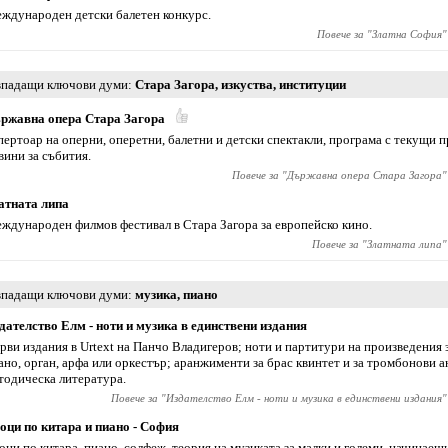
ждународен детски балетен конкурс.
Повече за "
Златна София
"
падащи ключови думи
Стара Загора
,
изкуства
,
институции
ржавна опера Стара Загора
пертоар на оперни, оперетни, балетни и детски спектакли, програма с текущи п
вини за събития.
Повече за "
Държавна опера Стара Загора
"
атната липа
ждународен филмов фестивал в Стара Загора за европейско кино.
Повече за "
Златната липа
"
падащи ключови думи
музика
,
пиано
дателство Елм - ноти и музика в единствени издания
рви издания в Urtext на Панчо Владигеров; ноти и партитури на произведения 
ано, орган, арфа или оркестър; аранжименти за брас квинтет и за тромбонови а
тодическа литература.
Повече за "
Издателство Елм - ноти и музика в единствени издания
"
оци по китара и пиано - София
оци по китара, пиано, солфеж, теория на музиката за малки и големи, начинаещ