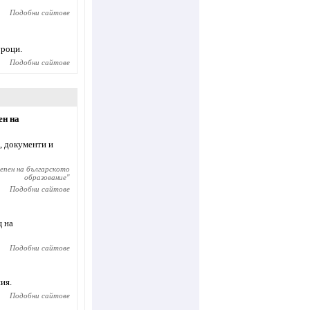
Подобни сайтове
уроци.
Подобни сайтове
ен на
, документи и
епен на българското
образование
"
Подобни сайтове
щ на
Подобни сайтове
ия.
Подобни сайтове