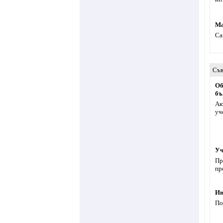
Ма
Са
Съв
Об
бъ
Ак
уч
Уч
Пр
пр
И
По