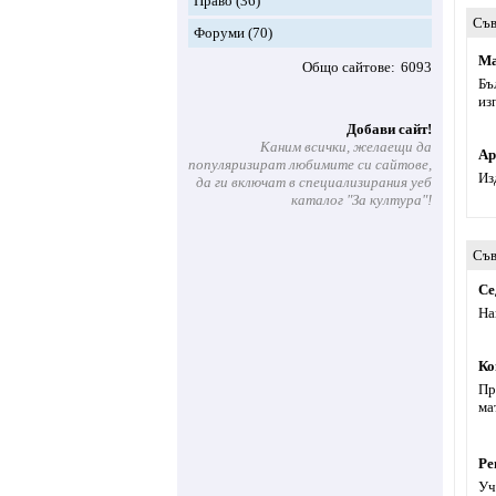
Право
(36)
Съв
Форуми
(70)
Ma
Общо сайтове
6093
Бъ
из
Добави сайт!
Каним всички, желаещи да
Ар
популяризират любимите си сайтове,
Из
да ги включат в специализирания уеб
каталог "За култура"!
Съв
Се
На
Ко
Пр
ма
Ре
Уч