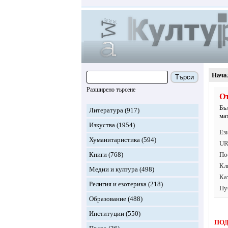
Нача
Търси
Разширено търсене
От
Бъ
Литература
(917)
ма
Изкуства
(1954)
Ез
Хуманитаристика
(594)
UR
Книги
(768)
По
Кл
Медии и култура
(498)
Ка
Религия и езотерика
(218)
Пу
Образование
(488)
Институции
(550)
ПОД