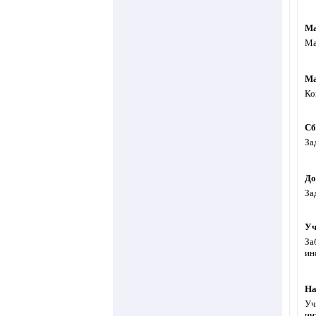
Ма
Ма
Ма
Ко
Сб
За
До
За
Уч
За
ин
На
Уч
ин