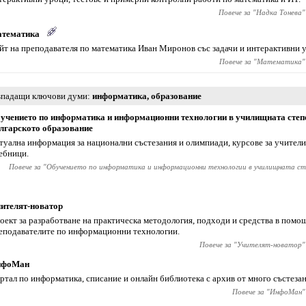
Повече за "
Надка Тонева
"
тематика
йт на преподавателя по математика Иван Миронов със задачи и интерактивни 
Повече за "
Математика
"
падащи ключови думи
информатика
,
образование
учението по информатика и информационни технологии в училищната степ
лгарското образование
туална информация за национални състезания и олимпиади, курсове за учители
ебници.
Повече за "
Обучението по информатика и информационни технологии в училищната ст
ителят-новатор
оект за разработване на практическа методология, подходи и средства в помо
еподавателите по информационни технологии.
Повече за "
Учителят-новатор
"
нфоМан
ртал по информатика, списание и онлайн библиотека с архив от много състезан
Повече за "
ИнфоМан
"