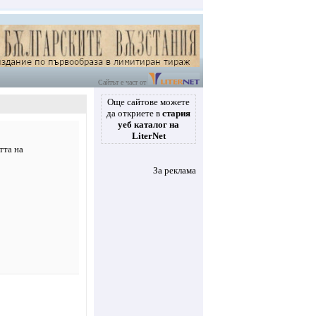
Сайтът е част от
Още сайтове можете
да откриете в
стария
уеб каталог на
LiterNet
тта на
За реклама