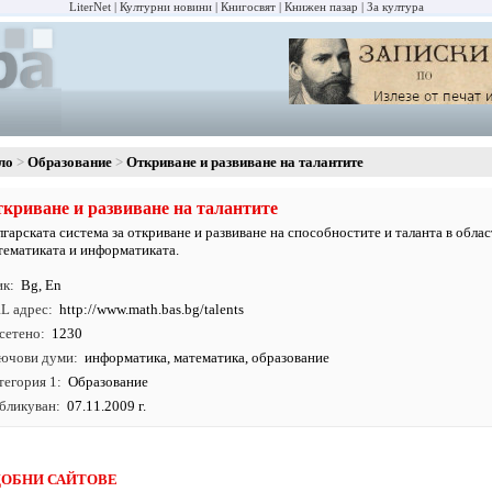
LiterNet
Културни новини
Книгосвят
Книжен пазар
За култура
ло
Образование
Откриване и развиване на талантите
криване и развиване на талантите
лгарската система за откриване и развиване на способностите и таланта в облас
тематиката и информатиката.
ик
Bg
,
En
L адрес
http:/
/
www.
math.
bas.
bg/
talents
сетено
1230
ючови думи
информатика
,
математика
,
образование
тегория 1
Образование
бликуван
07.11.2009 г.
ОБНИ САЙТОВЕ