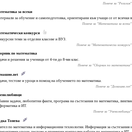
Повече за "
Регалия
"
тематика за всеки
териали за обучение и самоподготовка, ориентирани към учащи се от всички в
Повече за "
Математика за всеки
"
тематически конкурси
нкурсни теми за отделни класове и ВУЗ.
Повече за "
Математически конкурси
"
орник по математика
дачи и решения за ученици от 4-ти до 8-ми клас.
Повече за "
Сборник по математика
"
машно.net
дачи, тестове и уроци в помощ на обучението по математика.
Повече за "
Домашно.net
"
енолюбивци
бавни задачи, любопитни факти, програма на състезания по математика, лингви
форматика и ИТ.
Повече за "
Ученолюбивци
"
дка Тонева
ител по математика и информационни технологии. Информация за състезания 
терактивни уроци, тестове и примерни контролни работи по математика и ИТ.