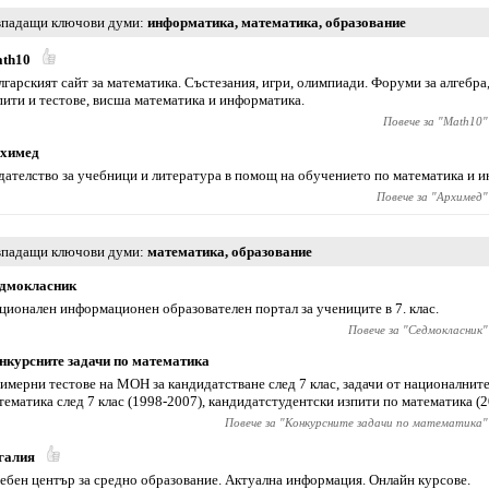
падащи ключови думи
информатика
,
математика
,
образование
th10
лгарският сайт за математика. Състезания, игри, олимпиади. Форуми за алгебра
пити и тестове, висша математика и информатика.
Повече за "
Math10
"
химед
дателство за учебници и литература в помощ на обучението по математика и 
Повече за "
Архимед
"
падащи ключови думи
математика
,
образование
дмокласник
ционален информационен образователен портал за учениците в 7. клас.
Повече за "
Седмокласник
"
нкурсните задачи по математика
имерни тестове на МОН за кандидатстване след 7 клас, задачи от националните
тематика след 7 клас (1998-2007), кандидатстудентски изпити по математика (2
Повече за "
Конкурсните задачи по математика
"
галия
ебен център за средно образование. Актуална информация. Онлайн курсове.