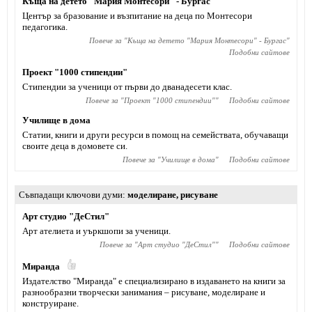
Къща на детето "Мария Монтесори" - Бургас
Център за бразование и възпитание на деца по Монтесори
педагогика.
Повече за "
Къща на детето "Мария Монтесори" - Бургас
"
Подобни сайтове
Проект "1000 стипендии"
Стипендии за ученици от първи до дванадесети клас.
Повече за "
Проект "1000 стипендии"
"
Подобни сайтове
Училище в дома
Статии, книги и други ресурси в помощ на семействата, обучаващи
своите деца в домовете си.
Повече за "
Училище в дома
"
Подобни сайтове
Съвпадащи ключови думи
моделиране
,
рисуване
Арт студио "ДеСтил"
Арт ателиета и уъркшопи за ученици.
Повече за "
Арт студио "ДеСтил"
"
Подобни сайтове
Миранда
Издателство "Миранда" е специализирано в издаването на книги за
разнообразни творчески занимания – рисуване, моделиране и
конструиране.