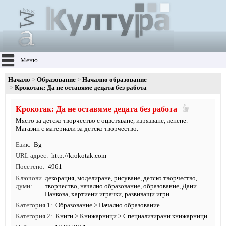
Меню
Начало
Образование
Начално образование
Крокотак: Да не оставяме децата без работа
Крокотак: Да не оставяме децата без работа
Място за детско творчество с оцветяване, изрязване, лепене.
Магазин с материали за детско творчество.
Език
Bg
URL адрес
http:/
/
krokotak.
com
Посетено
4961
Ключови
декорация
,
моделиране
,
рисуване
,
детско творчество
,
думи
творчество
,
начално образование
,
образование
, Дани
Цанкова, хартиени играчки, развиващи игри
Категория 1
Образование
>
Начално образование
Категория 2
Книги
>
Книжарници
>
Специализирани книжарници