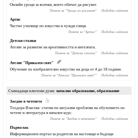
Онлайн уроци за всички, които обичат да рисуват.
Повече за "
Уроци по рисуване
"
Подобни сайтове
Артис
Частно училище по изкуства и чужди езици.
Повече за "
Артис
"
Подобни сайтове
Детски стъпки
Ателие за развитие на креативността и интелекта.
Повече за "
Детски стъпки
"
Подобни сайтове
Ателие "Приказен свят"
Обучение по изобразително изкуство на деца от 4 до 18 години.
Повече за "
Ателие "Приказен свят"
"
Подобни сайтове
Съвпадащи ключови думи
начално образование
,
образование
Заедно в четенето
Теодора Власева: статии по актуални проблеми на обучението по
четене и литература в начален курс.
Повече за "
Заедно в четенето
"
Подобни сайтове
Първолак
Информационен портал за родители на настоящи и бъдещи