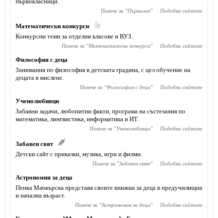
първокласници.
Повече за "
Първолак
"
Подобни сайтове
Математически конкурси
Конкурсни теми за отделни класове и ВУЗ.
Повече за "
Математически конкурси
"
Подобни сайтове
Философия с деца
Занимания по философия в детската градина, с цел обучение на
децата в мислене.
Повече за "
Философия с деца
"
Подобни сайтове
Ученолюбивци
Забавни задачи, любопитни факти, програма на състезания по
математика, лингвистика, информатика и ИТ.
Повече за "
Ученолюбивци
"
Подобни сайтове
Забавен свят
Детски сайт с приказки, музика, игри и филми.
Повече за "
Забавен свят
"
Подобни сайтове
Астрономия за деца
Пенка Мачкърска представя своите книжки за деца в предучилищна
и начална възраст.
Повече за "
Астрономия за деца
"
Подобни сайтове