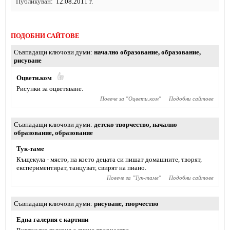
Публикуван
12.08.2011 г.
ПОДОБНИ САЙТОВЕ
Съвпадащи ключови думи
начално образование
,
образование
,
рисуване
Оцвети.ком
Рисунки за оцветяване.
Повече за "
Оцвети.ком
"
Подобни сайтове
Съвпадащи ключови думи
детско творчество
,
начално
образование
,
образование
Тук-таме
Къщекула - място, на което децата си пишат домашните, творят,
експериментират, танцуват, свирят на пиано.
Повече за "
Тук-таме
"
Подобни сайтове
Съвпадащи ключови думи
рисуване
,
творчество
Една галерия с картини