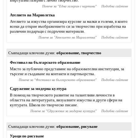
Виртуална галерия с лично творчество.
Повече за "
Една галерия с картини
"
Подобни сайтове
Ателието на Мариолетка
Ателието за изкуства организира курсове за малки и големи, в които
всеки да открие въображението си за творчество при изработка на
различни подаръци с подръчни материали.
Повече за "
Ателието на Мариолетка
"
Подобни сайтове
Съвпадащи ключови думи
образование
,
творчество
Фестивал на българското образование
Място за публично представяне на образователни институции, за
търсене и създаване на контакти и партньорства.
Повече за "
Фестивал на българското образование
"
Подобни сайтове
Сдружение за модерна култура
В помощ на творческото развитие на талантливи личности в
областта на литературата, визуалните изкуства и други сфери на
културата. Школа по творческо писане.
Повече за "
Сдружение за модерна култура
"
Подобни сайтове
Съвпадащи ключови думи
образование
,
рисуване
Уроци по рисуване