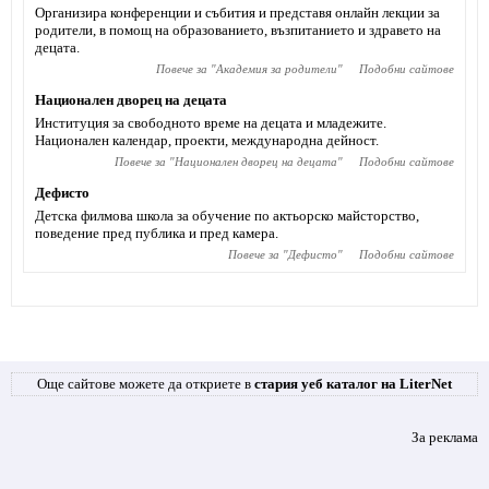
Организира конференции и събития и представя онлайн лекции за
родители, в помощ на образованието, възпитанието и здравето на
децата.
Повече за "
Академия за родители
"
Подобни сайтове
Национален дворец на децата
Институция за свободното време на децата и младежите.
Национален календар, проекти, международна дейност.
Повече за "
Национален дворец на децата
"
Подобни сайтове
Дефисто
Детска филмова школа за обучение по актьорско майсторство,
поведение пред публика и пред камера.
Повече за "
Дефисто
"
Подобни сайтове
Още сайтове можете да откриете в
стария уеб каталог на LiterNet
За реклама