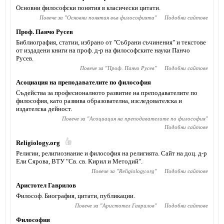
Основни философски понятия в класически цитати.
Повече за "
Основни понятия във философията
"
Подобни сайтове
Проф. Панчо Русев
Библиография, статии, избрано от "Събрани съчинения" и текстове
от издадени книги на проф. д-р на философските науки Панчо
Русев.
Повече за "
Проф. Панчо Русев
"
Подобни сайтове
Асоциация на преподавателите по философия
Съдейства за професионалното развитие на преподавателите по
философия, като развива образователна, изследователска и
издателска дейност.
Повече за "
Асоциация на преподавателите по философия
"
Подобни сайтове
Religiology.org
Религии, религиознание и философия на религията. Сайт на доц. д-р
Ели Сярова, ВТУ "Св. св. Кирил и Методий".
Повече за "
Religiology.org
"
Подобни сайтове
Аристотел Гаврилов
Философ. Биография, цитати, публикации.
Повече за "
Аристотел Гаврилов
"
Подобни сайтове
Философия