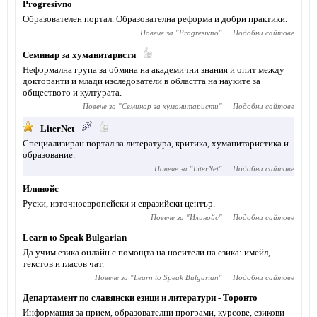
Progresivno
Образователен портал. Образователна реформа и добри практики.
Повече за "
Progresivno
"
Подобни сайтове
Семинар за хуманитаристи
Неформална група за обмяна на академични знания и опит между
докторанти и млади изследователи в областта на науките за
обществото и културата.
Повече за "
Семинар за хуманитаристи
"
Подобни сайтове
LiterNet
Специализиран портал за литература, критика, хуманитаристика и
образование.
Повече за "
LiterNet
"
Подобни сайтове
Илинойс
Руски, източноевропейски и евразийски център.
Повече за "
Илинойс
"
Подобни сайтове
Learn to Speak Bulgarian
Да учим езика онлайн с помощта на носители на езика: имейл,
текстов и гласов чат.
Повече за "
Learn to Speak Bulgarian
"
Подобни сайтове
Департамент по славянски езици и литератури - Торонто
Информация за прием, образователни програми, курсове, езикови