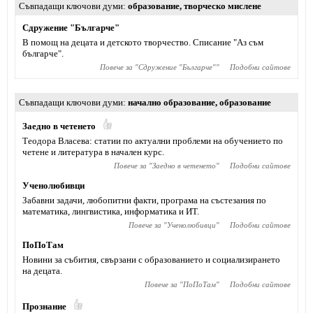
Съвпадащи ключови думи
образование
,
творческо мислене
Сдружение "Българче"
В помощ на децата и детското творчество. Списание "Аз съм
българче".
Повече за "
Сдружение "Българче"
"
Подобни сайтове
Съвпадащи ключови думи
начално образование
,
образование
Заедно в четенето
Теодора Власева: статии по актуални проблеми на обучението по
четене и литература в начален курс.
Повече за "
Заедно в четенето
"
Подобни сайтове
Ученолюбивци
Забавни задачи, любопитни факти, програма на състезания по
математика, лингвистика, информатика и ИТ.
Повече за "
Ученолюбивци
"
Подобни сайтове
ПоПоТам
Новини за събития, свързани с образованието и социализирането
на децата.
Повече за "
ПоПоТам
"
Подобни сайтове
Прознание