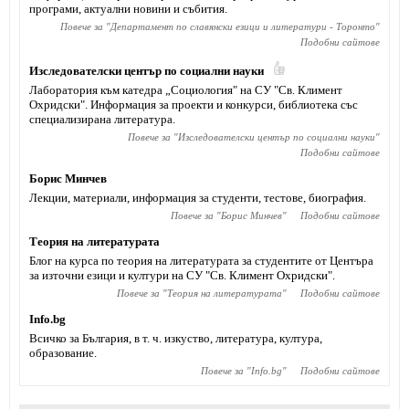
програми, актуални новини и събития.
Повече за "
Департамент по славянски езици и литератури - Торонто
"
Подобни сайтове
Изследователски център по социални науки
Лаборатория към катедра „Социология" на СУ "Св. Климент
Охридски". Информация за проекти и конкурси, библиотека със
специализирана литература.
Повече за "
Изследователски център по социални науки
"
Подобни сайтове
Борис Минчев
Лекции, материали, информация за студенти, тестове, биография.
Повече за "
Борис Минчев
"
Подобни сайтове
Теория на литературата
Блог на курса по теория на литературата за студентите от Центъра
за източни езици и култури на СУ "Св. Климент Охридски".
Повече за "
Теория на литературата
"
Подобни сайтове
Info.bg
Всичко за България, в т. ч. изкуство, литература, култура,
образование.
Повече за "
Info.bg
"
Подобни сайтове