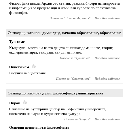
Философска школа. Архив със статии, разкази, бисери на мъдростта
и информация за предстоящи и изминали курсове по практическа
философия.
Повече за "
Новият Акропол
"
Подобни сайтове
Съвпадащи ключови думи
деца
,
начално образование
,
образование
Тук-таме
Къщекула - място, на което децата си пишат домашните, творят,
експериментират, танцуват, свирят на пиано.
Повече за "
Тук-таме
"
Подобни сайтове
Оцвети.ком
Рисунки за оцветяване.
Повече за "
Оцвети.ком
"
Подобни сайтове
Съвпадащи ключови думи
философия
,
хуманитаристика
Пирон
Списание на Културния център на Софийския университет,
посветено на наука и художествена култура.
Повече за "
Пирон
"
Подобни сайтове
Основни понятия във философията