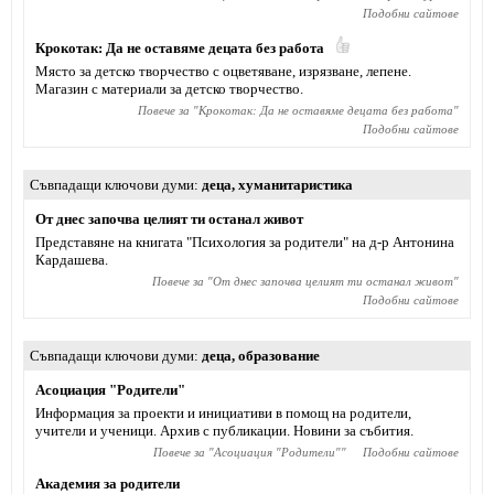
Подобни сайтове
Крокотак: Да не оставяме децата без работа
Място за детско творчество с оцветяване, изрязване, лепене.
Магазин с материали за детско творчество.
Повече за "
Крокотак: Да не оставяме децата без работа
"
Подобни сайтове
Съвпадащи ключови думи
деца
,
хуманитаристика
От днес започва целият ти останал живот
Представяне на книгата "Психология за родители" на д-р Антонина
Кардашева.
Повече за "
От днес започва целият ти останал живот
"
Подобни сайтове
Съвпадащи ключови думи
деца
,
образование
Асоциация "Родители"
Информация за проекти и инициативи в помощ на родители,
учители и ученици. Архив с публикации. Новини за събития.
Повече за "
Асоциация "Родители"
"
Подобни сайтове
Академия за родители