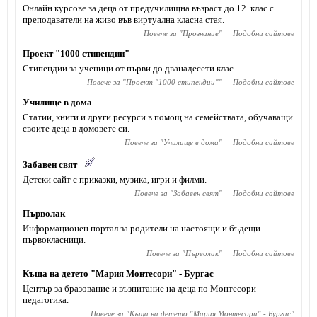
Онлайн курсове за деца от предучилищна възраст до 12. клас с
преподаватели на живо във виртуална класна стая.
Повече за "
Прознание
"
Подобни сайтове
Проект "1000 стипендии"
Стипендии за ученици от първи до дванадесети клас.
Повече за "
Проект "1000 стипендии"
"
Подобни сайтове
Училище в дома
Статии, книги и други ресурси в помощ на семействата, обучаващи
своите деца в домовете си.
Повече за "
Училище в дома
"
Подобни сайтове
Забавен свят
Детски сайт с приказки, музика, игри и филми.
Повече за "
Забавен свят
"
Подобни сайтове
Първолак
Информационен портал за родители на настоящи и бъдещи
първокласници.
Повече за "
Първолак
"
Подобни сайтове
Къща на детето "Мария Монтесори" - Бургас
Център за бразование и възпитание на деца по Монтесори
педагогика.
Повече за "
Къща на детето "Мария Монтесори" - Бургас
"