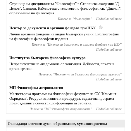
Страница на дисциплината "Философия" в Стопанска академия "Д.
Ценов", Свищов. Библиотека с текстове по философия, сп. "Диалог",
образование по философия.
Повече за "
Философия
"
Подобни сайтове
Център за документи и архивни фондове при НБУ
Лични архивни фондове на видни български учени. Библиография
на философи и философски издания.
Повече за "
Център за документи и архивни фондове при НБУ
"
Подобни сайтове
Институт за българска философска култура
Неправителствена академична организация. Дейности, печатен
орган, връзки.
Повече за "
Институт за българска философска култура
"
Подобни сайтове
МП Философска антропология
Магистърска програма на Философски факултет на СУ "Климент
Охридски". Ресурси за изпита и процедура, седмична програма
през отделните семестри, информация за събития.
Повече за "
МП Философска антропология
"
Подобни сайтове
Съвпадащи ключови думи
образование
,
хуманитаристика