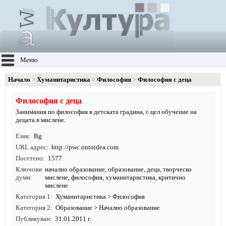
Меню
Начало
Хуманитаристика
Философия
Философия с деца
Философия с деца
Занимания по философия в детската градина, с цел обучение на
децата в мислене.
Език
Bg
URL адрес
http:/
/
pwc.
ontoidea.
com
Посетено
1577
Ключови
начално образование
,
образование
,
деца
,
творческо
думи
мислене
,
философия
,
хуманитаристика
, критично
мислене
Категория 1
Хуманитаристика
>
Философия
Категория 2
Образование
>
Начално образование
Публикуван
31.01.2011 г.