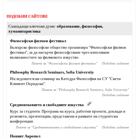
ПОДОБНИ САЙТОВЕ
Съвпадащи ключови думи
образование
,
философия
,
хуманитаристика
Философски филмов фестивал
Българско философско общество организира "Философски филмов
фестивал", за да насърчи философстване чрез използване
възможностите на филмовото изкуство.
Повече за "
Философски филмов фестивал
"
Подобни сайтове
Philosophy Research Seminars, Sofia University
Изследователски семинар на Катедра Философия на СУ "Свети
Климент Охридски".
Повече за "
Philosophy Research Seminars, Sofia University
"
Подобни сайтове
Средновековието и свободните изкуства
Курс за студенти. Програма на курса, работни проекти, доклади и
резюмета, презентации, представени в рамките на студентски
конференции.
Повече за "
Средновековието и свободните изкуства
"
Подобни сайтове
Новият Акропол