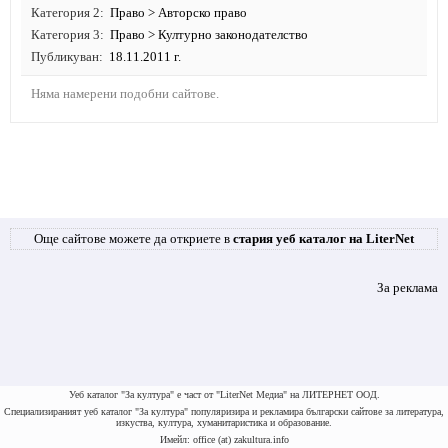
Категория 2
Право
>
Авторско право
Категория 3
Право
>
Културно законодателство
Публикуван
18.11.2011 г.
Няма намерени подобни сайтове.
Още сайтове можете да откриете в
стария уеб каталог на LiterNet
За реклама
Уеб каталог "За култура" е част от "LiterNet Медиа" на ЛИТЕРНЕТ ООД.
Специализираният уеб каталог "За култура" популяризира и рекламира български сайтове за литература,
изкуства, култура, хуманитаристика и образование.
Имейл: office (at) zakultura.info