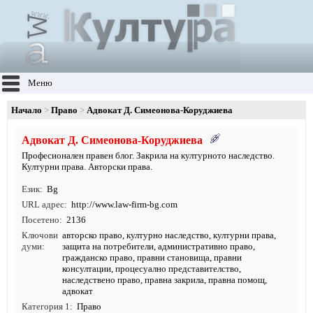
Меню
Начало
Право
Адвокат Д. Симеонова-Коруджиева
Адвокат Д. Симеонова-Коруджиева
Професионален правен блог. Закрила на културното наследство.
Културни права. Авторски права.
Език
Bg
URL адрес
http:/
/
www.
law-firm-bg.
com
Посетено
2136
Ключови
авторско право
,
културно наследство
, културни права,
думи
защита на потребители, административно право,
гражданско право, правни становища, правни
консултации, процесуално представителство,
наследствено право, правна закрила, правна помощ,
адвокат
Категория 1
Право