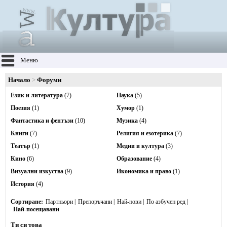
Меню
Начало
Форуми
Език и литература
(7)
Наука
(5)
Поезия
(1)
Хумор
(1)
Фантастика и фентъзи
(10)
Музика
(4)
Книги
(7)
Религия и езотерика
(7)
Театър
(1)
Медии и култура
(3)
Кино
(6)
Образование
(4)
Визуални изкуства
(9)
Икономика и право
(1)
История
(4)
Сортиране
Партньори
Препоръчани
Най-нови
По азбучен ред
Най-посещавани
Ти си това