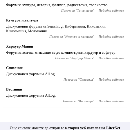
Форум за култура, история, фолклор, радиестезия, творчество.
Повече за "
Ти си това
"
Подобни сайтове
Култура и халтура
Дискусионни форуми на Search.bg: Кибермания, Киномания,
Книгомания, Меломания.
Повече за "
Култура и халтура
"
Подобни сайтове
Хардуер Мания
Форум за всичко, отнасящо се до компютърния хардуер и софтуер.
Повече за "
Хардуер Мания
"
Подобни сайтове
Списания
Дискусионен форум на All.bg.
Повече за "
Списания
"
Подобни сайтове
Вестници
Дискусионен форум на All.bg.
Повече за "
Вестници
"
Подобни сайтове
Още сайтове можете да откриете в
стария уеб каталог на LiterNet