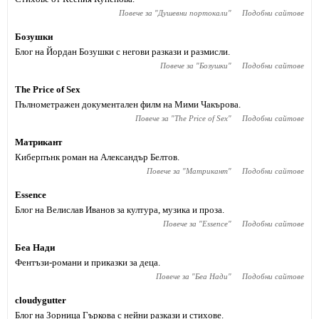
Повече за "
Душевни портокали
"
Подобни сайтове
Бозушки
Блог на Йордан Бозушки с негови разкази и размисли.
Повече за "
Бозушки
"
Подобни сайтове
The Price of Sex
Пълнометражен документален филм на Мими Чакърова.
Повече за "
The Price of Sex
"
Подобни сайтове
Матрикант
Киберпънк роман на Александър Белтов.
Повече за "
Матрикант
"
Подобни сайтове
Essence
Блог на Велислав Иванов за култура, музика и проза.
Повече за "
Essence
"
Подобни сайтове
Беа Нади
Фентъзи-романи и приказки за деца.
Повече за "
Беа Нади
"
Подобни сайтове
cloudygutter
Блог на Зорница Гъркова с нейни разкази и стихове.