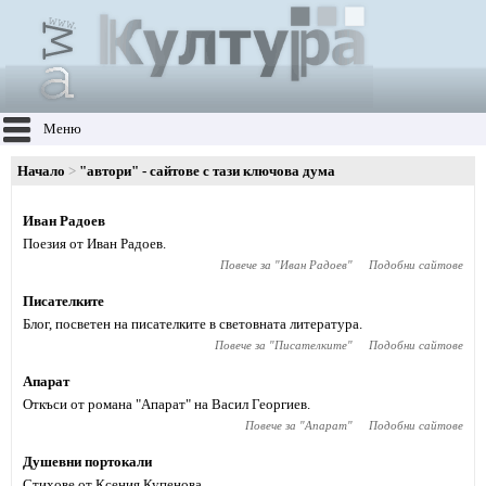
Меню
Начало
"автори" - сайтове с тази ключова дума
Иван Радоев
Поезия от Иван Радоев.
Повече за "
Иван Радоев
"
Подобни сайтове
Писателките
Блог, посветен на писателките в световната литература.
Повече за "
Писателките
"
Подобни сайтове
Апарат
Откъси от романа "Апарат" на Васил Георгиев.
Повече за "
Апарат
"
Подобни сайтове
Душевни портокали
Стихове от Ксения Купенова.