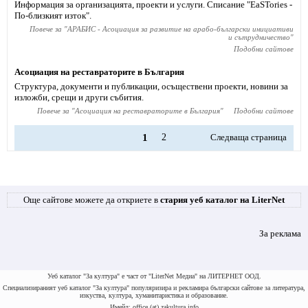
Информация за организацията, проекти и услуги. Списание "ЕaSTories -
По-близкият изток".
Повече за "
АРАБИС - Асоциация за развитие на арабо-български инициативи
и сътрудничество
"
Подобни сайтове
Асоциация на реставраторите в България
Структура, документи и публикации, осъществени проекти, новини за
изложби, срещи и други събития.
Повече за "
Асоциация на реставраторите в България
"
Подобни сайтове
1
2
Следваща страница
Още сайтове можете да откриете в
стария уеб каталог на LiterNet
За реклама
Уеб каталог "За култура" е част от "LiterNet Медиа" на ЛИТЕРНЕТ ООД.
Специализираният уеб каталог "За култура" популяризира и рекламира български сайтове за литература,
изкуства, култура, хуманитаристика и образование.
Имейл: office (at) zakultura.info