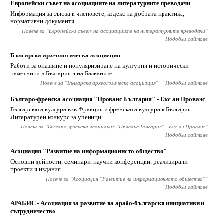
Европейски съвет на асоциациите на литературните преводачи
Информация за съюза и членовете, кодекс на добрата практика,
нормативни документи.
Повече за "
Европейски съвет на асоциациите на литературните преводачи
"
Подобни сайтове
Българска археологическа асоциация
Работи за опазване и популяризиране на културни и исторически
паметници в България и на Балканите.
Повече за "
Българска археологическа асоциация
"
Подобни сайтове
Българо-френска асоциация "Прованс България" - Екс ан Прованс
Българската култура във Франция и френската култура в България.
Литературен конкурс за ученици.
Повече за "
Българо-френска асоциация "Прованс България" - Екс ан Прованс
"
Подобни сайтове
Асоциация "Развитие на информационното общество"
Основни дейности, семинари, научни конференции, реализирани
проекти и издания.
Повече за "
Асоциация "Развитие на информационното общество"
"
Подобни сайтове
АРАБИС - Асоциация за развитие на арабо-български инициативи и
сътрудничество