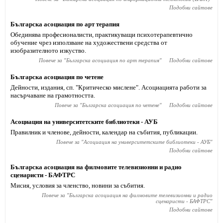
Подобни сайтове
Българска асоциация по арт терапия
Обединява професионалисти, практикуващи психотерапевтично
обучение чрез използване на художествени средства от
изобразителното изкуство.
Повече за "
Българска асоциация по арт терапия
"
Подобни сайтове
Българска асоциация по четене
Дейности, издания, сп. "Критическо мислене". Асоциацията работи за
насърчаване на грамотността.
Повече за "
Българска асоциация по четене
"
Подобни сайтове
Асоциация на университетските библиотеки - АУБ
Правилник и членове, дейности, календар на събития, публикации.
Повече за "
Асоциация на университетските библиотеки - АУБ
"
Подобни сайтове
Българска асоциация на филмовите телевизионни и радио
сценаристи - БАФТРС
Мисия, условия за членство, новини за събития.
Повече за "
Българска асоциация на филмовите телевизионни и радио
сценаристи - БАФТРС
"
Подобни сайтове