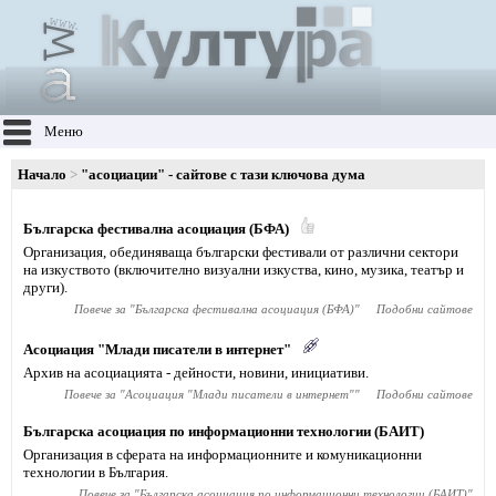
Меню
Начало
"асоциации" - сайтове с тази ключова дума
Българска фестивална асоциация (БФА)
Организация, обединяваща български фестивали от различни сектори
на изкуството (включително визуални изкуства, кино, музика, театър и
други).
Повече за "
Българска фестивална асоциация (БФА)
"
Подобни сайтове
Асоциация "Млади писатели в интернет"
Архив на асоциацията - дейности, новини, инициативи.
Повече за "
Асоциация "Млади писатели в интернет"
"
Подобни сайтове
Българска асоциация по информационни технологии (БАИТ)
Организация в сферата на информационните и комуникационни
технологии в България.
Повече за "
Българска асоциация по информационни технологии (БАИТ)
"