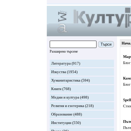
Нача
Търси
Разширено търсене
Мар
Блог
Литература
(917)
Изкуства
(1954)
Кам
Хуманитаристика
(594)
Блог
Книги
(768)
Медии и култура
(498)
Spel
Религия и езотерика
(218)
Стих
Образование
(488)
Пъте
Институции
(550)
Пъте