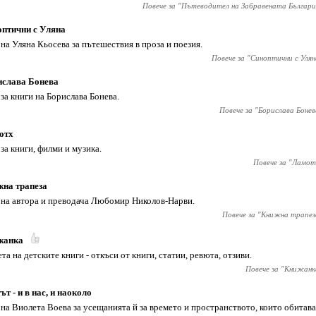
Повече за "
Пътеводител на Забравената Българи
птични с Уляна
 на Уляна Кьосева за пътешествия в проза и поезия.
Повече за "
Синоптични с Улян
ислава Бонева
 за книги на Борислава Бонева.
Повече за "
Борислава Бонев
отх
 за книги, филми и музика.
Повече за "
Ламот
на трапеза
 на автора и преводача Любомир Николов-Нарви.
Повече за "
Книжна трапез
жанка
ета на детските книги - откъси от книги, статии, ревюта, отзиви.
Повече за "
Книжанк
ът - и в нас, и наоколо
 на Виолета Воева за усещанията й за времето и пространството, които обитава