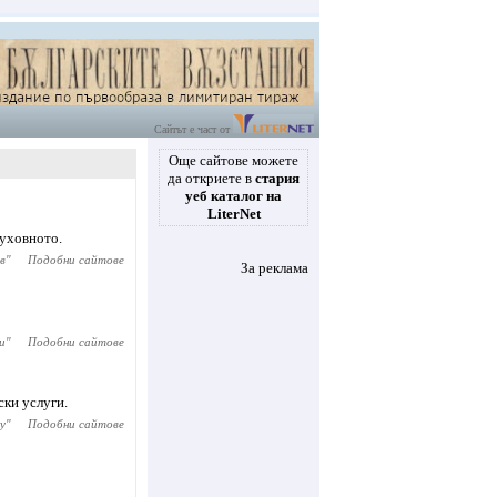
Сайтът е част от
Още сайтове можете
да откриете в
стария
уеб каталог на
LiterNet
духовното.
в
"
Подобни сайтове
За реклама
и
"
Подобни сайтове
ски услуги.
ty
"
Подобни сайтове