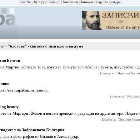
LiterNet
Културни новини
Книгосвят
Книжен пазар
За култура
ло
"блогове" - сайтове с тази ключова дума
тин Белтов
 на Мартин Белтов за това, което го вълнува в полето на науката, изкуството и 
Повече за "
Мартин Белто
шици
 на Рене Карабаш за поезия.
Повече за "
Камшиц
ling beauty
ове от Маргарит Жеков и негови преводи и редакции на други автори. Издател
Повече за "
Spelling beau
водител на Забравената България
писи и фотографии от Вилиан и Александър.