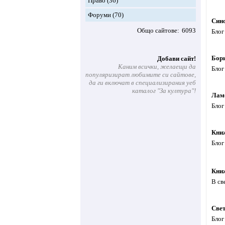
Право
(36)
Форуми
(70)
Сино
Общо сайтове
6093
Блог
Бор
Добави сайт!
Каним всички, желаещи да
Блог
популяризират любимите си сайтове,
да ги включат в специализирания уеб
каталог "За култура"!
Лам
Блог
Книж
Блог
Кни
В св
Свет
Блог