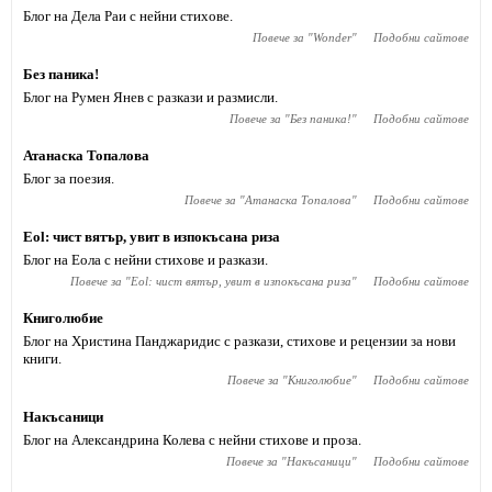
Блог на Дела Раи с нейни стихове.
Повече за "
Wonder
"
Подобни сайтове
Без паника!
Блог на Румен Янев с разкази и размисли.
Повече за "
Без паника!
"
Подобни сайтове
Атанаска Топалова
Блог за поезия.
Повече за "
Атанаска Топалова
"
Подобни сайтове
Eol: чист вятър, увит в изпокъсана риза
Блог на Еола с нейни стихове и разкази.
Повече за "
Eol: чист вятър, увит в изпокъсана риза
"
Подобни сайтове
Книголюбие
Блог на Христина Панджаридис с разкази, стихове и рецензии за нови
книги.
Повече за "
Книголюбие
"
Подобни сайтове
Накъсаници
Блог на Александрина Колева с нейни стихове и проза.
Повече за "
Накъсаници
"
Подобни сайтове