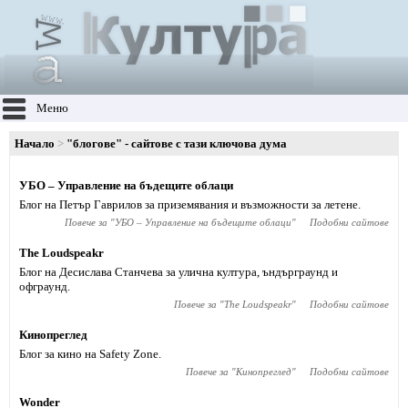
Меню
Начало
"блогове" - сайтове с тази ключова дума
УБО – Управление на бъдещите облаци
Блог на Петър Гаврилов за приземявания и възможности за летене.
Повече за "
УБО – Управление на бъдещите облаци
"
Подобни сайтове
The Loudspeakr
Блог на Десислава Станчева за улична култура, ъндърграунд и
офграунд.
Повече за "
The Loudspeakr
"
Подобни сайтове
Кинопреглед
Блог за кино на Safety Zone.
Повече за "
Кинопреглед
"
Подобни сайтове
Wonder