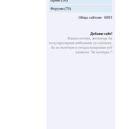
Право
(36)
Форуми
(70)
Общо сайтове
6093
Добави сайт!
Каним всички, желаещи да
популяризират любимите си сайтове,
да ги включат в специализирания уеб
каталог "За култура"!