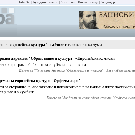
LiterNet
Културни новини
Книгосвят
Книжен пазар
За култура
ло
"европейска култура" - сайтове с тази ключова дума
рална дирекция "Образование и култура" - Европейска комисия
кти и програми, библиотека с публикации, новини.
Повече за "
Генерална дирекция "Образование и култура" - Европейска комиси
емия за европейска култура "Орфеева лира"
ти за съхраняване, обогатяване и популяризиране на националните постижения
ст у нас и в чужбина.
Повече за "
Академия за европейска култура "Орфеева лира