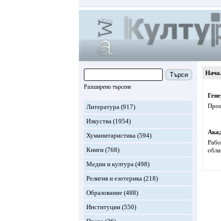
Нача
Търси
Разширено търсене
Гене
Прое
Литература
(917)
Изкуства
(1954)
Акад
Хуманитаристика
(594)
Рабо
Книги
(768)
обла
Медии и култура
(498)
Религия и езотерика
(218)
Образование
(488)
Институции
(550)