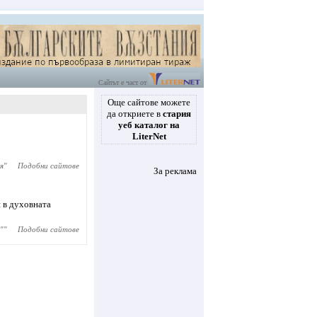
Сайтът е част от
Още сайтове можете
да откриете в
стария
уеб каталог на
LiterNet
я
"
Подобни сайтове
За реклама
 в духовната
"
"
Подобни сайтове