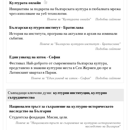
Културата онлайн
Инициатива за подкрепа на българската култура в глобалната мрежа
чрез използване на уеб технологии.
Повече за "
Културата онлайн
"
Подобни сайтове
Български културен институт - Братислава
История на института, програма на актуални и архив на изминали
събития.
Повече за "
Български културен институт - Братислава
"
Подобни сайтове
Един уикенд на изток - София
Фестивал. Най-доброто от съвременната българска култура,
представено в знакови културни места в Сен Жермен дю пре и
Латинският квартал в Париж.
Повече за "
Един уикенд на изток - София
"
Подобни сайтове
Съвпадащи ключови думи
културни институции
,
културно
сътрудничество
Национален тръст за съхранение на културно-историческото
наследство на България
Студентска фондация. Мисия, цели.
Повече за "
Национален тръст за съхранение на културно-историческото
наследство на България
"