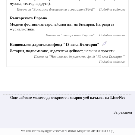
музика, театър и други).
Повече за "
Българска фестивална асоциация (БФА)
"
Подобни сайтове
Българската Европа
Медиен фестивал за европейския път на България. Награди за
журналистика.
Повече за "
Българската Европа
"
Подобни сайтове
Национален дарителски фонд "13 века България"
История, подпомагане, издателска дейност, новини и проекти.
Повече за "
Национален дарителски фонд "13 века България"
"
Подобни сайтове
Още сайтове можете да откриете в
стария уеб каталог на LiterNet
За реклама
Уеб каталог "За култура" е част от "LiterNet Медиа" на ЛИТЕРНЕТ ООД.