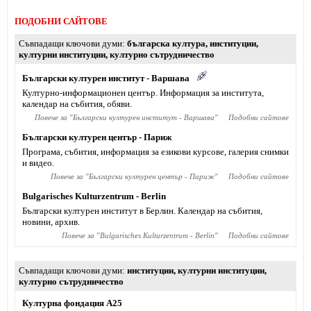
ПОДОБНИ САЙТОВЕ
Съвпадащи ключови думи
българска култура
,
институции
,
културни институции
,
културно сътрудничество
Български културен институт - Варшава
Културно-информационен център. Информация за института,
календар на събития, обяви.
Повече за "
Български културен институт - Варшава
"
Подобни сайтове
Български културен център - Париж
Програма, събития, информация за езикови курсове, галерия снимки
и видео.
Повече за "
Български културен център - Париж
"
Подобни сайтове
Bulgarisches Kulturzentrum - Berlin
Български културен институт в Берлин. Календар на събития,
новини, архив.
Повече за "
Bulgarisches Kulturzentrum - Berlin
"
Подобни сайтове
Съвпадащи ключови думи
институции
,
културни институции
,
културно сътрудничество
Културна фондация А25