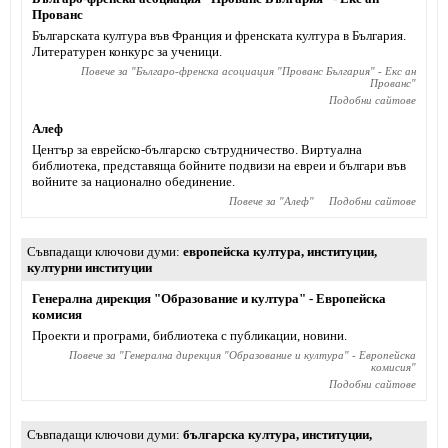
Прованс
Българската култура във Франция и френската култура в България.
Литературен конкурс за ученици.
Повече за "
Българо-френска асоциация "Прованс България" - Екс ан
Прованс
"
Подобни сайтове
Алеф
Център за еврейско-българско сътрудничество. Виртуална
библиотека, представяща бойните подвизи на евреи и българи във
войните за национално обединение.
Повече за "
Алеф
"
Подобни сайтове
Съвпадащи ключови думи
европейска култура
,
институции
,
културни институции
Генерална дирекция "Образование и култура" - Европейска
комисия
Проекти и програми, библиотека с публикации, новини.
Повече за "
Генерална дирекция "Образование и култура" - Европейска
комисия
"
Подобни сайтове
Съвпадащи ключови думи
българска култура
,
институции
,