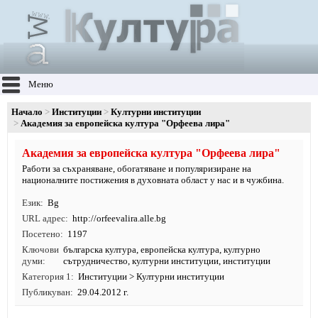
Меню
Начало
Институции
Културни институции
Академия за европейска култура "Орфеева лира"
Академия за европейска култура "Орфеева лира"
Работи за съхраняване, обогатяване и популяризиране на
националните постижения в духовната област у нас и в чужбина.
Език
Bg
URL адрес
http:/
/
orfeevalira.
alle.
bg
Посетено
1197
Ключови
българска култура
,
европейска култура
,
културно
думи
сътрудничество
,
културни институции
,
институции
Категория 1
Институции
>
Културни институции
Публикуван
29.04.2012 г.