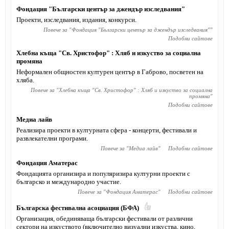
Фондация "Български център за джендър изследвания"
Проекти, изследвания, издания, конкурси.
Повече за "
Фондация "Български център за джендър изследвания"
"
Подобни сайтове
Хлебна къща "Св. Христофор" : Хляб и изкуство за социална
промяна
Неформален общностен културен център в Габрово, посветен на
хляба.
Повече за "
Хлебна къща "Св. Христофор" : Хляб и изкуство за социална
промяна
"
Подобни сайтове
Медиа лайв
Реализира проекти в културната сфера - концерти, фестивали и
развлекателни програми.
Повече за "
Медиа лайв
"
Подобни сайтове
Фондация Аматерас
Фондацията организира и популяризира културни проекти с
българско и международно участие.
Повече за "
Фондация Аматерас
"
Подобни сайтове
Българска фестивална асоциация (БФА)
Организация, обединяваща български фестивали от различни
сектори на изкуството (включително визуални изкуства, кино,