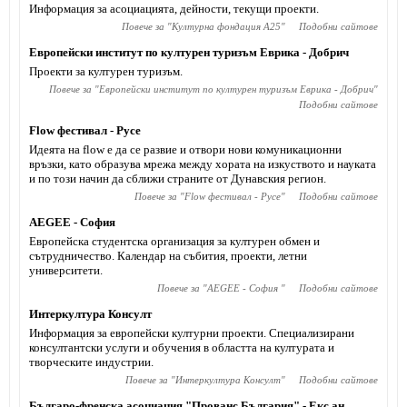
Информация за асоциацията, дейности, текущи проекти.
Повече за "
Културна фондация А25
"
Подобни сайтове
Европейски институт по културен туризъм Еврика - Добрич
Проекти за културен туризъм.
Повече за "
Европейски институт по културен туризъм Еврика - Добрич
"
Подобни сайтове
Flow фестивал - Русе
Идеята на flow е да се развие и отвори нови комуникационни
връзки, като образува мрежа между хората на изкуството и науката
и по този начин да сближи страните от Дунавския регион.
Повече за "
Flow фестивал - Русе
"
Подобни сайтове
AEGEE - София
Европейска студентска организация за културен обмен и
сътрудничество. Календар на събития, проекти, летни
университети.
Повече за "
AEGEE - София
"
Подобни сайтове
Интеркултура Консулт
Информация за европейски културни проекти. Специализирани
консултантски услуги и обучения в областта на културата и
творческите индустрии.
Повече за "
Интеркултура Консулт
"
Подобни сайтове
Българо-френска асоциация "Прованс България" - Екс ан