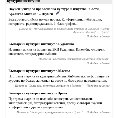
културни институции
Научен център за православна култура и изкуства "Свети
Архангел Михаил" – Шумен
Българо-австрийски научен проект. Конференции, публикации,
интервюта, радиопредавания, библиографии...
Повече за "
Научен център за православна култура и изкуства "Свети
Архангел Михаил" – Шумен
"
Подобни сайтове
Български културен институт в Будапеща
Новини и архив на прояви на БКИ Будапеща. Изложби, концерти,
спектакли, литературни събития.
Повече за "
Български културен институт в Будапеща
"
Подобни сайтове
Български културен институт в Москва
Програма и архив на културни събития, библиотека, информация за
курсове по български език и курсове по български народни танци.
Повече за "
Български културен институт в Москва
"
Подобни сайтове
Български културен институт - Прага
Програма и архив на изложби, концерти, моноспектакли,
кинопрожекции, литературни четения, срещи с автори, научни
конференции и други културни изяви.
Повече за "
Български културен институт - Прага
"
Подобни сайтове