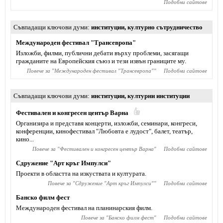
Подобни сайтове
Съвпадащи ключови думи
институции
,
културно сътрудничество
Международен фестивал "Трансевропа"
Изложби, филми, публични дебати върху проблеми, засягащи
гражданите на Европейския съюз и тези извън границите му.
Повече за "
Международен фестивал "Трансевропа"
"
Подобни сайтове
Съвпадащи ключови думи
институции
,
културни институции
Фестивален и конгресен център Варна
Организира и представя концерти, изложби, семинари, конгреси,
конференции, кинофестивал "Любовта е лудост", балет, театър,
кино...
Повече за "
Фестивален и конгресен център Варна
"
Подобни сайтове
Сдружение "Арт кръг Импулси"
Проекти в областта на изкуствата и културата.
Повече за "
Сдружение "Арт кръг Импулси"
"
Подобни сайтове
Банско филм фест
Международен фестивал на планинарския филм.
Повече за "
Банско филм фест
"
Подобни сайтове