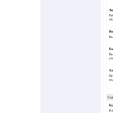
Ак
Ра
об
Bu
Бъ
Бъ
Бъ
уч
Ал
Це
по
Съв
Бу
Кл