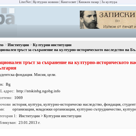
LiterNet
Културни новини
Книгосвят
Книжен пазар
За култура
ло
Институции
Културни институции
ционален тръст за съхранение на културно-историческото наследство на Б
ционален тръст за съхранение на културно-историческото на
ългария
удентска фондация. Мисия, цели.
ик
Bg
L адрес
http:/
/
ntskinbg.
ngobg.
info
сетено
1069
ючови
история
,
култура
,
културно-историческо наследство
,
фондация
,
студент
ми
организации
,
младежки организации
,
културно сътрудничество
,
култур
тегория 1
Институции
>
Културни институции
бликуван
23.01.2013 г.