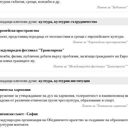
лтурни събития, срещи, изложби и др.
Повече за "
Будители
"
падащи ключови думи
култура
,
културно сътрудничество
ропейски пространства
оект, представящ поредица от пътешествия и срещи с европейските култури.
Повече за "
Европейски пространства
"
ждународен фестивал "Трансевропа"
ложби, филми, публични дебати върху проблеми, засягащи гражданите на Евро
зи извън границите му.
Повече за "
Международен фестивал "Трансевропа"
"
падащи ключови думи
култура
,
културни институции
ническа хармония
ружение за утвърждаване на дух на хармония, толерантност и взаимопомощ м
адежи от различни етнически групи чрез култура, образование и спорт.
Повече за "
Eтническа хармония
"
итански съвет - София
ждународна организация на Обединеното кралство за създаване на образоват
културни контакти.