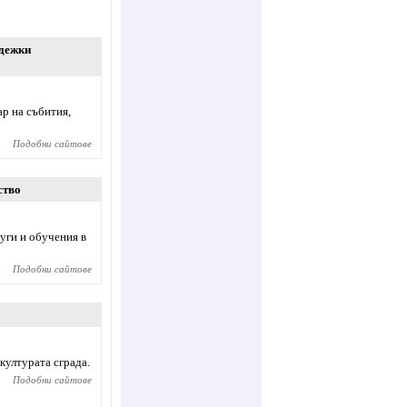
дежки
р на събития,
Подобни сайтове
ство
уги и обучения в
Подобни сайтове
културата сграда.
Подобни сайтове