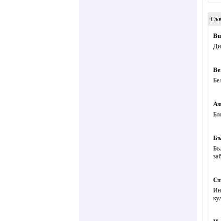
Съв
Bu
Ди
Ве
Бе
Аз
Бл
Бъ
Бъ
за
Ст
Ин
ку