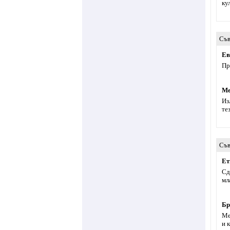
ку
Съв
Ев
Пр
Ме
Из
те
Съв
Eт
Сд
мл
Бр
Ме
и 