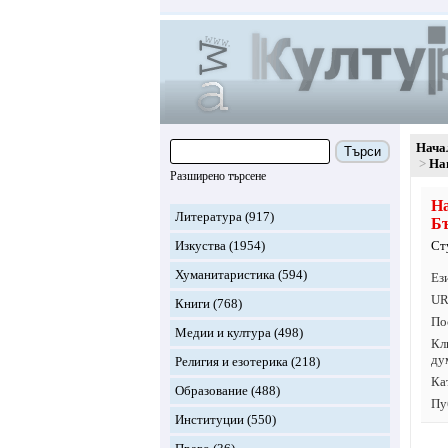
Нача
Търси
На
Разширено търсене
На
Литература
(917)
Б
Изкуства
(1954)
Ст
Хуманитаристика
(594)
Ез
UR
Книги
(768)
По
Медии и култура
(498)
Кл
ду
Религия и езотерика
(218)
Ка
Образование
(488)
Пу
Институции
(550)