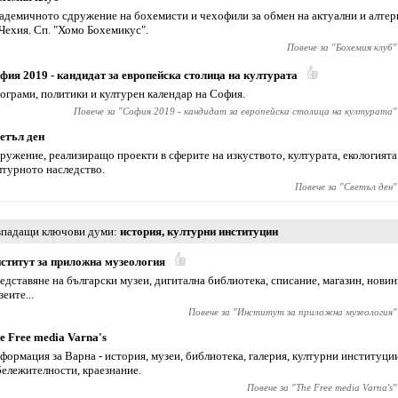
адемичното сдружение на бохемисти и чехофили за обмен на актуални и алте
 Чехия. Сп. "Хомо Бохемикус".
Повече за "
Бохемия клуб
"
фия 2019 - кандидат за европейска столица на културата
ограми, политики и културен календар на София.
Повече за "
София 2019 - кандидат за европейска столица на културата
"
етъл ден
ружение, реализиращо проекти в сферите на изкуството, културата, екологията
лтурното наследство.
Повече за "
Светъл ден
"
падащи ключови думи
история
,
културни институции
ститут за приложна музеология
едставяне на български музеи, дигитална библиотека, списание, магазин, новин
зеите...
Повече за "
Институт за приложна музеология
"
e Free media Varna's
формация за Варна - история, музеи, библиотека, галерия, културни институци
бележителности, краезнание.
Повече за "
The Free media Varna's
"