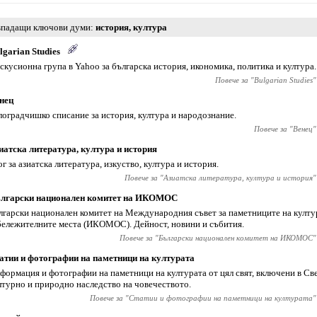
падащи ключови думи
история
,
култура
lgarian Studies
скусионна група в Yahoo за българска история, икономика, политика и култура.
Повече за "
Bulgarian Studies
"
нец
лоградчишко списание за история, култура и народознание.
Повече за "
Венец
"
иатска литература, култура и история
ог за азиатска литература, изкуство, култура и история.
Повече за "
Азиатска литература, култура и история
"
лгарски национален комитет на ИКОМОС
лгарски национален комитет на Международния съвет за паметниците на култу
бележителните места (ИКОМОС). Дейност, новини и събития.
Повече за "
Български национален комитет на ИКОМОС
"
атии и фотографии на паметници на културата
формация и фотографии на паметници на културата от цял свят, включени в Св
лтурно и природно наследство на човечеството.
Повече за "
Статии и фотографии на паметници на културата
"