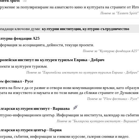
stern Spirit
ружение за популяризиране на азиатското кино и културата на страните от Изт
Повече за "
Eastern Spirit
"
падащи ключови думи
културни институции
,
културно сътрудничество
лтурна фондация А25
формация за асоциацията, дейности, текущи проекти.
Повече за "
Културна фондация А25
"
ропейски институт по културен туризъм Еврика - Добрич
оекти за културен туризъм.
Повече за "
Европейски институт по културен туризъм Еврика - Добрич
"
ow фестивал - Русе
еята на flow е да се развие и отвори нови комуникационни връзки, като образ
рата на изкуството и науката и по този начин да сближи страните от Дунавския
Повече за "
Flow фестивал - Русе
"
лгарски културен институт - Варшава
лтурно-информационен център. Информация за института, календар на събития
Повече за "
Български културен институт - Варшава
"
лгарски културен център - Париж
ограма, събития, информация за езикови курсове, галерия снимки и видео.