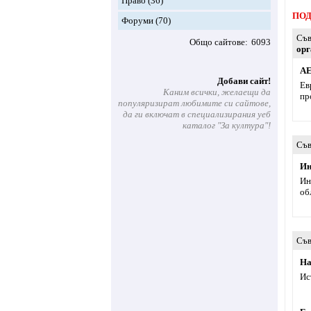
Право
(36)
ПОД
Форуми
(70)
Съв
Общо сайтове
6093
орг
AE
Добави сайт!
Ев
Каним всички, желаещи да
пр
популяризират любимите си сайтове,
да ги включат в специализирания уеб
каталог "За култура"!
Съв
Ин
Ин
об
Съв
На
Ис