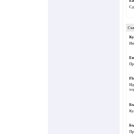
Ea
Сд
Съв
Ку
Ин
Ев
Пр
Fl
Ид
хо
Бъ
Ку
Бъ
Пр