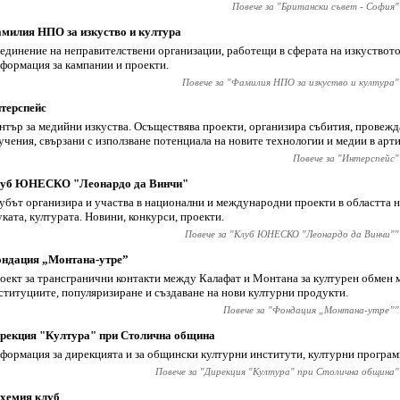
Повече за "
Британски съвет - София
"
милия НПО за изкуство и култура
единение на неправителствени организации, работещи в сферата на изкуството
формация за кампании и проекти.
Повече за "
Фамилия НПО за изкуство и култура
"
терспейс
нтър за медийни изкуства. Осъществява проекти, организира събития, провежд
учения, свързани с използване потенциала на новите технологии и медии в арт
Повече за "
Интерспейс
"
уб ЮНЕСКО "Леонардо да Винчи"
убът организира и участва в национални и международни проекти в областта н
уката, културата. Новини, конкурси, проекти.
Повече за "
Клуб ЮНЕСКО "Леонардо да Винчи"
"
ндация „Монтана-утре”
оект за трансгранични контакти между Калафат и Монтана за културен обмен
ституциите, популяризиране и създаване на нови културни продукти.
Повече за "
Фондация „Монтана-утре”
"
рекция "Култура" при Столична община
формация за дирекцията и за общински културни институти, културни програм
Повече за "
Дирекция "Култура" при Столична община
"
хемия клуб