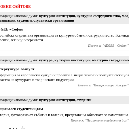
ОБНИ САЙТОВЕ
падащи ключови думи
културни институции
,
културно сътрудничество
,
мла
анизации
,
студенти
,
студентски организации
GEE - София
ропейска студентска организация за културен обмен и сътрудничество. Календа
оекти, летни университети.
Повече за "
AEGEE - София
"
падащи ключови думи
култура
,
културни институции
,
културно сътрудниче
теркултура Консулт
формация за европейски културни проекти. Специализирани консултантски усл
ластта на културата и творческите индустрии.
Повече за "
Интеркултура Консулт
"
падащи ключови думи
културни институции
,
студенти
ционален студентски дом
тория, фотоархив от събития и галерия, представяща обявената за паметник на 
Повече за "
Национален студентски дом
"