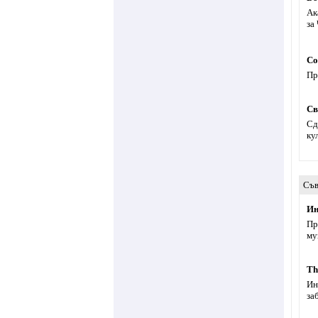
Ак
за
Со
Пр
Св
Cд
ку
Съв
Ин
Пр
му
Th
Ин
за