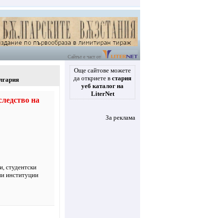
Сайтът е част от
Още сайтове можете
да откриете в
стария
ългария
уеб каталог на
LiterNet
следство на
За реклама
и
,
студентски
ни институции