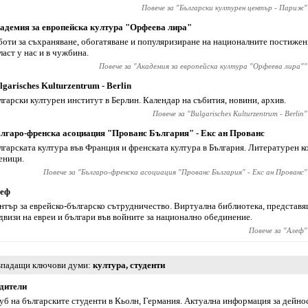
Повече за "
Български културен център - Париж
"
адемия за европейска култура "Орфеева лира"
боти за съхраняване, обогатяване и популяризиране на националните постижен
ласт у нас и в чужбина.
Повече за "
Академия за европейска култура "Орфеева лира"
"
lgarisches Kulturzentrum - Berlin
лгарски културен институт в Берлин. Календар на събития, новини, архив.
Повече за "
Bulgarisches Kulturzentrum - Berlin
"
лгаро-френска асоциация "Прованс България" - Екс ан Прованс
лгарската култура във Франция и френската култура в България. Литературен к
еници.
Повече за "
Българо-френска асоциация "Прованс България" - Екс ан Прованс
"
еф
нтър за еврейско-българско сътрудничество. Виртуална библиотека, представ
двизи на евреи и българи във войните за национално обединение.
Повече за "
Алеф
"
падащи ключови думи
култура
,
студенти
дители
уб на българските студенти в Кьолн, Германия. Актуална информация за дейнос