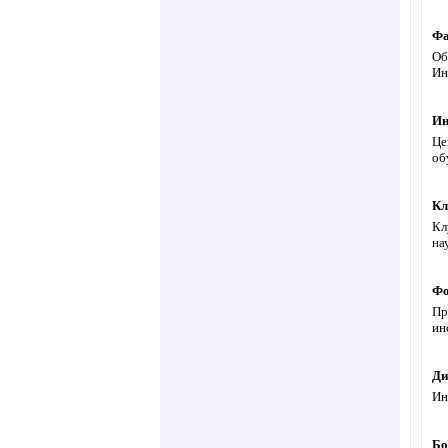
Фа
Об
Ин
Ин
Це
об
Кл
Кл
на
Фо
Пр
ин
Ди
Ин
Бо