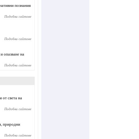
рнативни познания
Подобни сайтове
Подобни сайтове
 и опазване на
Подобни сайтове
и от света на
Подобни сайтове
и, природни
Подобни сайтове