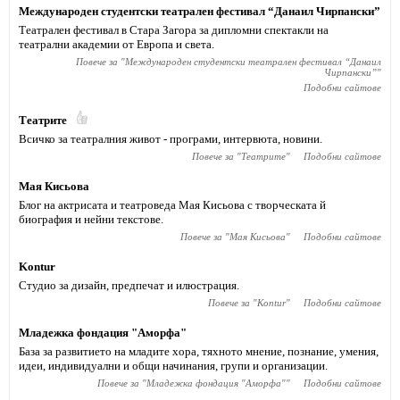
Международен студентски театрален фестивал “Данаил Чирпански”
Театрален фестивал в Стара Загора за дипломни спектакли на
театрални академии от Европа и света.
Повече за "
Международен студентски театрален фестивал “Данаил
Чирпански”
"
Подобни сайтове
Театрите
Всичко за театралния живот - програми, интервюта, новини.
Повече за "
Театрите
"
Подобни сайтове
Мая Кисьова
Блог на актрисата и театроведа Мая Кисьова с творческата й
биография и нейни текстове.
Повече за "
Мая Кисьова
"
Подобни сайтове
Kontur
Студио за дизайн, предпечат и илюстрация.
Повече за "
Kontur
"
Подобни сайтове
Младежка фондация "Аморфа"
База за развитието на младите хора, тяхното мнение, познание, умения,
идеи, индивидуални и общи начинания, групи и организации.
Повече за "
Младежка фондация "Аморфа"
"
Подобни сайтове