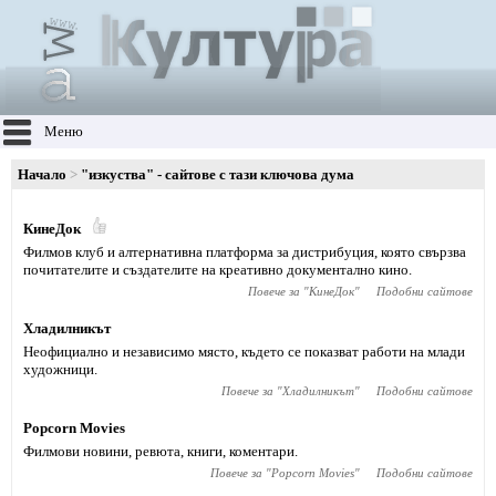
Меню
Начало
"изкуства" - сайтове с тази ключова дума
КинеДок
Филмов клуб и алтернативна платформа за дистрибуция, която свързва
почитателите и създателите на креативно документално кино.
Повече за "
КинеДок
"
Подобни сайтове
Хладилникът
Неофициално и независимо място, където се показват работи на млади
художници.
Повече за "
Хладилникът
"
Подобни сайтове
Popcorn Movies
Филмови новини, ревюта, книги, коментари.
Повече за "
Popcorn Movies
"
Подобни сайтове