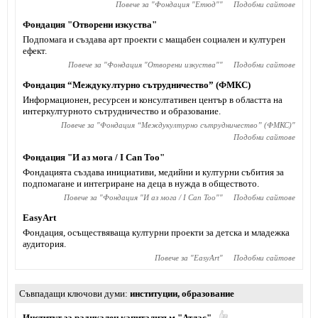
Повече за "
Фондация "Етюд"
"
Подобни сайтове
Фондация "Отворени изкуства"
Подпомага и създава арт проекти с мащабен социален и културен
ефект.
Повече за "
Фондация "Отворени изкуства"
"
Подобни сайтове
Фондация “Междукултурно сътрудничество” (ФМКС)
Информационен, ресурсен и консултативен център в областта на
интеркултурното сътрудничество и образование.
Повече за "
Фондация “Междукултурно сътрудничество” (ФМКС)
"
Подобни сайтове
Фондация "И аз мога / I Can Too"
Фондацията създава инициативи, медийни и културни събития за
подпомагане и интегриране на деца в нужда в обществото.
Повече за "
Фондация "И аз мога / I Can Too"
"
Подобни сайтове
EasyArt
Фондация, осъществяваща културни проекти за детска и младежка
аудитория.
Повече за "
EasyArt
"
Подобни сайтове
Съвпадащи ключови думи
институции
,
образование
Институт за радикален капитализъм "Атлас"