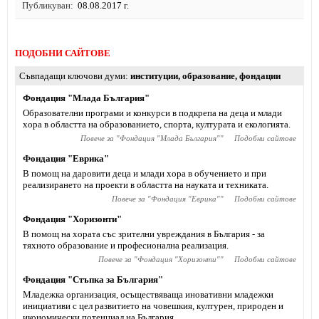
Публикуван
08.08.2017 г.
ПОДОБНИ САЙТОВЕ
Съвпадащи ключови думи
институции
,
образование
,
фондации
Фондация "Млада България"
Образователни програми и конкурси в подкрепа на деца и млади
хора в областта на образованието, спорта, културата и екологията.
Повече за "
Фондация "Млада България"
"
Подобни сайтове
Фондация "Еврика"
В помощ на даровити деца и млади хора в обучението и при
реализирането на проекти в областта на науката и техниката.
Повече за "
Фондация "Еврика"
"
Подобни сайтове
Фондация "Хоризонти"
В помощ на хората със зрителни увреждания в България - за
тяхното образование и професионална реализация.
Повече за "
Фондация "Хоризонти"
"
Подобни сайтове
Фондация "Стъпка за България"
Младежка организация, осъществяваща иновативни младежки
инициативи с цел развитието на човешкия, културен, природен и
икономически потенциал на България.