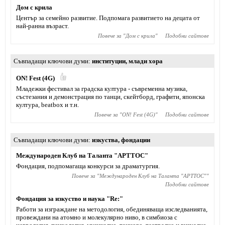
Дом с крила
Център за семейно развитие. Подпомага развитието на децата от
най-ранна възраст.
Повече за "
Дом с крила
"
Подобни сайтове
Съвпадащи ключови думи
институции
,
млади хора
ON! Fest (4G)
Младежки фестивал за градска култура - съвременна музика,
състезания и демонстрация по танци, скейтборд, графити, японска
култура, beatbox и т.н.
Повече за "
ON! Fest (4G)
"
Подобни сайтове
Съвпадащи ключови думи
изкуства
,
фондации
Международен Клуб на Таланта "АРТТОС"
Фондация, подпомагаща конкурси за драматургия.
Повече за "
Международен Клуб на Таланта "АРТТОС"
"
Подобни сайтове
Фондация за изкуство и наука "Re:"
Работи за изграждане на методология, обединяващa изследванията,
провеждани на атомно и молекулярно ниво, в симбиоза с