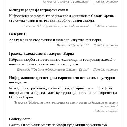
Повече за "
Анатолий Панагонов
"
Подобни сайтове
Международен фотографски салон
Информация за условията за участие и журиране в Салона, архив
със селектирани и наградени творби от стари салони.
Повече за "
Международен фотографски салон
"
Подобни сайтове
Галерия 10
Арт галерия за съвременно и модерно изкуство във Варна.
Повече за "
Галерия 10
"
Подобни сайтове
Градска художествена галерия - Варна
Избрани творби от постоянната експозиция и гостуващи изложби,
новини за предстоящи изложби и концерти.
Повече за "
Градска художествена галерия - Варна
"
Подобни сайтове
Информационен регистър на варненското недвижимо културно
наследство
База данни с графична, документална, историческа и географска
информация за недвижимите културни ценности на територията на
Община Варна.
Повече за "
Информационен регистър на варненското недвижимо културно
наследство
"
Подобни сайтове
Gallery Satto
Галерия и социална мрежа за млади художници в ученическа