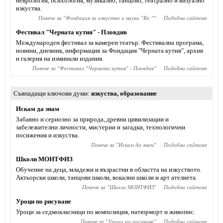
неврология, психология, музикално, танцово, театрално и визуално
изкуства.
Повече за "
Фондация за изкуство и наука "Re:"
"
Подобни сайтове
Фестивал "Черната кутия" - Пловдив
Международен фестивал за камерен театър. Фестивална програма,
новини, дневник, информация за Фондация "Черната кутия", архив
и галерия на изминали издания.
Повече за "
Фестивал "Черната кутия" - Пловдив
"
Подобни сайтове
Съвпадащи ключови думи
изкуства
,
образование
Искам да знам
Забавно и сериозно за природа, древни цивилизации и
забележителни личности, мистерии и загадки, технологични
посижения и изкуства.
Повече за "
Искам да знам
"
Подобни сайтове
Школи МОНТФИЗ
Обучение на деца, младежи и възрастни в областта на изкуството.
Актьорски школи, танцови школи, вокални школи и арт ателиета.
Повече за "
Школи МОНТФИЗ
"
Подобни сайтове
Уроци по рисуване
Уроци за седмокласници по композиция, натюрморт и живопис.
Повече за "
Уроци по рисуване
"
Подобни сайтове