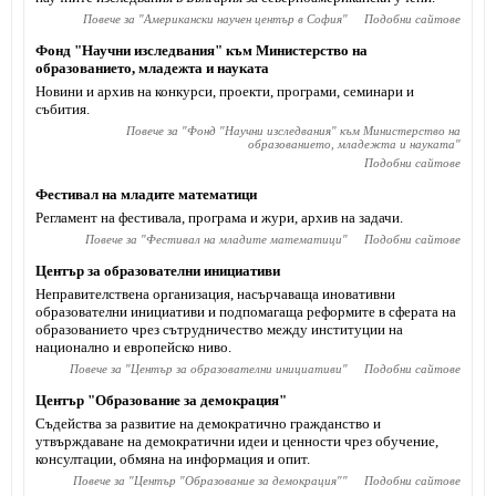
Повече за "
Американски научен център в София
"
Подобни сайтове
Фонд "Научни изследвания" към Министерство на
образованието, младежта и науката
Новини и архив на конкурси, проекти, програми, семинари и
събития.
Повече за "
Фонд "Научни изследвания" към Министерство на
образованието, младежта и науката
"
Подобни сайтове
Фестивал на младите математици
Регламент на фестивала, програма и жури, архив на задачи.
Повече за "
Фестивал на младите математици
"
Подобни сайтове
Център за образователни инициативи
Неправителствена организация, насърчаваща иновативни
образователни инициативи и подпомагаща реформите в сферата на
образованието чрез сътрудничество между институции на
национално и европейско ниво.
Повече за "
Център за образователни инициативи
"
Подобни сайтове
Център "Образование за демокрация"
Съдейства за развитие на демократично гражданство и
утвърждаване на демократични идеи и ценности чрез обучение,
консултации, обмяна на информация и опит.
Повече за "
Център "Образование за демокрация"
"
Подобни сайтове