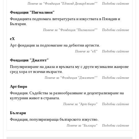
Повече за "
Фондация "Едмонд Демирджиян"
"
Подобни сайтове
Фондация "Пигмалион"
Фондацията подпомага литературата и изкуствата в Пловдив и
България.
Повече за "
Фондация "Пигмалион"
"
Подобни сайтове
eX
Арт фондация за подпомагане на дебютни артисти.
Повече за "
eX
"
Подобни сайтове
Фондация "Джазтет"
Популяризиране на джаза и връзката му с други музикални жанрове
сред хора от всички възрасти.
Повече за "
Фондация "Джазтет"
"
Подобни сайтове
Арт бюро
Фондация. Съдейства за разнообразяване и децентрализиране на
културния живот в страната.
Повече за "
Арт бюро
"
Подобни сайтове
Българи
Фондация, популяризираща българското изкуство.
Повече за "
Българи
"
Подобни сайтове