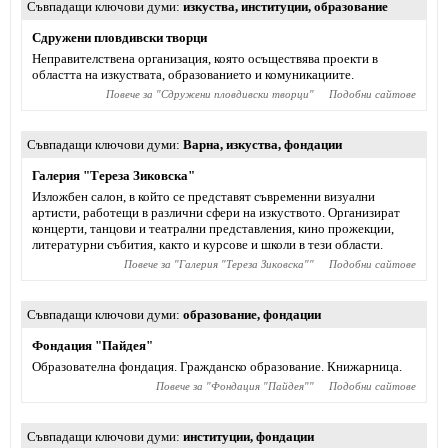
Съвпадащи ключови думи
изкуства
,
институции
,
образование
Сдружени пловдивски творци
Неправителствена организация, която осъществява проекти в
областта на изкуствата, образованието и комуникациите.
Повече за "
Сдружени пловдивски творци
"
Подобни сайтове
Съвпадащи ключови думи
Варна
,
изкуства
,
фондации
Галерия "Тереза Зиковска"
Изложбен салон, в който се представят съвременни визуални
артисти, работещи в различни сфери на изкуството. Организират
концерти, танцови и театрални представления, кино прожекции,
литературни събития, както и курсове и школи в тези области.
Повече за "
Галерия "Тереза Зиковска"
"
Подобни сайтове
Съвпадащи ключови думи
образование
,
фондации
Фондация "Пайдея"
Образователна фондация. Гражданско образование. Книжарница.
Повече за "
Фондация "Пайдея"
"
Подобни сайтове
Съвпадащи ключови думи
институции
,
фондации