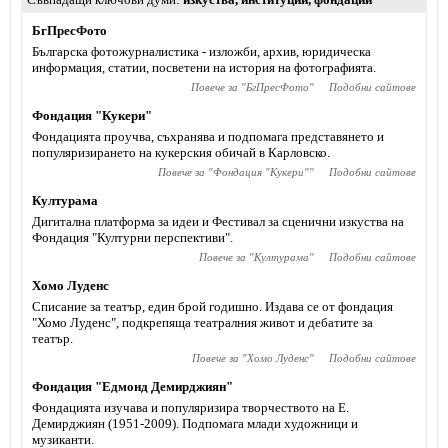
БгПресФото
Българска фотожурналистика - изложби, архив, юридическа
информация, статии, посветени на история на фотографията.
Повече за "
БгПресФото
"
Подобни сайтове
Фондация "Кукери"
Фондацията проучва, съхранява и подпомага представянето и
популяризирането на кукерския обичай в Карловско.
Повече за "
Фондация "Кукери"
"
Подобни сайтове
Културама
Дигитална платформа за идеи и Фестивал за сценични изкуства на
Фондация "Културни перспективи".
Повече за "
Културама
"
Подобни сайтове
Хомо Луденс
Списание за театър, един брой годишно. Издава се от фондация
"Хомо Луденс", подкрепяща театралния живот и дебатите за
театър.
Повече за "
Хомо Луденс
"
Подобни сайтове
Фондация "Едмонд Демирджиян"
Фондацията изучава и популяризира творчеството на Е.
Демирджиян (1951-2009). Подпомага млади художници и
музиканти.