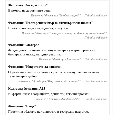
Фестивал "Звезден старт"
В помощ на даровитите деца.
Повече за "
Фестивал "Звезден старт"
"
Подобни сайтове
Фондация "Български център за джендър изследвания"
Проекти, изследвания, издания, конкурси.
Повече за "
Фондация "Български център за джендър изследвания"
"
Подобни сайтове
Фондация Аматерас
Фондацията организира и популяризира културни проекти с
българско и международно участие.
Повече за "
Фондация Аматерас
"
Подобни сайтове
Фондация "Изкуството да живееш"
Образователните програми и курсове за самоусъвършенстване,
хуманитарна дейност.
Повече за "
Фондация "Изкуството да живееш"
"
Подобни сайтове
Културна фондация А25
Информация за асоциацията, дейности, текущи проекти.
Повече за "
Културна фондация А25
"
Подобни сайтове
Фондация "Етюд"
Проекти в областта на танцовото и театрално изкуство.