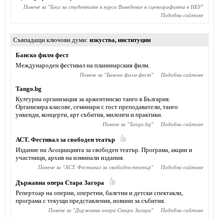
Повече за "
Блог за студентите в курса Въведение в сценографията в НБУ
"
Подобни сайтове
Съвпадащи ключови думи
изкуства
,
институции
Банско филм фест
Международен фестивал на планинарския филм.
Повече за "
Банско филм фест
"
Подобни сайтове
Tango.bg
Културна организация за аржентинско танго в България.
Организира класове, семинари с гост преподаватели, танго
уикенди, концерти, арт събития, милонги и практики.
Повече за "
Tango.bg
"
Подобни сайтове
АСТ. Фестивал за свободен театър
Издание на Асоциацията за свободен театър. Програма, акции и
участници, архив на изминали издания.
Повече за "
АСТ. Фестивал за свободен театър
"
Подобни сайтове
Държавна опера Стара Загора
Репертоар на оперни, оперетни, балетни и детски спектакли,
програма с текущи представления, новини за събития.
Повече за "
Държавна опера Стара Загора
"
Подобни сайтове