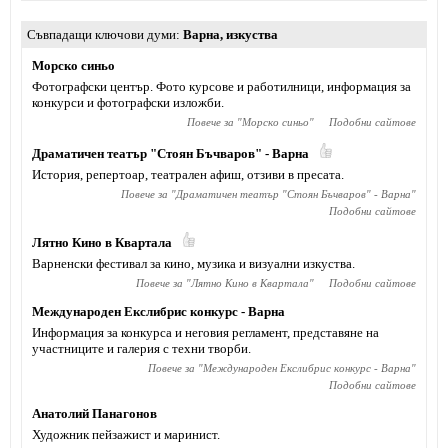
Съвпадащи ключови думи
Варна
,
изкуства
Морско синьо
Фотографски център. Фото курсове и работилници, информация за
конкурси и фотографски изложби.
Повече за "
Морско синьо
"
Подобни сайтове
Драматичен театър "Стоян Бъчваров" - Варна
История, репертоар, театрален афиш, отзиви в пресата.
Повече за "
Драматичен театър "Стоян Бъчваров" - Варна
"
Подобни сайтове
Лятно Кино в Квартала
Варненски фестивал за кино, музика и визуални изкуства.
Повече за "
Лятно Кино в Квартала
"
Подобни сайтове
Международен Екслибрис конкурс - Варна
Информация за конкурса и неговия регламент, представяне на
участниците и галерия с техни творби.
Повече за "
Международен Екслибрис конкурс - Варна
"
Подобни сайтове
Анатолий Панагонов
Художник пейзажист и маринист.