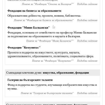
Повече за "
Фондация "Стъпка за България"
"
Подобни сайтове
Фондация на бизнеса за образованието
Образователни дейности, проекти, новини, библиотека.
Повече за "
Фондация на бизнеса за образованието
"
Подобни сайтове
Фондация "Миню Балкански"
Фондация, основана от семейството на професор Минко Балкански
за подпомагане на образованието и науката в България.
Повече за "
Фондация "Миню Балкански"
"
Подобни сайтове
Фондация "Комунитас"
Проекти в подкрепа на изкуството, културата, науката,
здравеопазването, образованието, политиката, социалната сфера.
Повече за "
Фондация "Комунитас"
"
Подобни сайтове
Съвпадащи ключови думи
изкуства
,
образование
,
фондации
Галерия на българските таланти
Фонд в подкрепа на студенти, изучаващи изобразителни изкуства и
музика.
Повече за "
Галерия на българските таланти
"
Подобни сайтове
Съвпадащи ключови думи
изкуства
,
институции
,
фондации