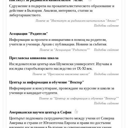
Сдружение в подкрепа на прокапиталистическото образование и
действие в България. Анализи, интервюта, статии за
либертарианството.
Повече за "
Институт за радикален капитализъм "Атлас"
"
Подобни сайтове
Асоциация "Родители"
Информация за проекти и инициативи в помощ на родители,
учители и ученици. Архив с публикации. Новини за събития.
Повече за "
Асоциация "Родители"
"
Подобни сайтове
Преславска книжовна школа
Изследователски център към Шуменски университет. Изучава и
изследва старобългарското наследство от IX-XI век.
Повече за "
Преславска книжовна школа
"
Подобни сайтове
Център за информация и обучение "Вектор"
Информиране и консултиране, провеждане на курсове и школи за
ученици и кандидат-студенти.
Повече за "
Център за информация и обучение "Вектор"
"
Подобни сайтове
Американски научен център в София
Центърът подпомага сътрудничеството между учени от Северна
Америка и страни от Югоизточна Европа и прави по-достъпни
научните изследвания в България за северноамерикански учени.