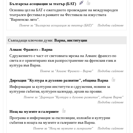
Българска асоциация за театър (БАТ)
Основна цел на БАТ е ежегодното провеждане на международен
театрален фестивал в рамките на Фестивала на изкуствата
"Варненско лято".
Повече за "
Българска асоциация за театър (БАТ)
"
Подобни сайтове
Съвпадащи ключови думи
Варна
,
институции
Алианс Франсез – Варна
Сдружението е част от световната мрежа на Алианс франсез по
света и е ориентирано към разпространение на френския език и
култура във Варна.
Повече за "
Алианс Франсез – Варна
"
Подобни сайтове
Дирекция "Култура и духовно развитие", община Варна
Информация за културни институти и сдружения, новини за
културни събития, културен календар, архив на прояви.
Повече за "
Дирекция "Култура и духовно развитие", община Варна
"
Подобни сайтове
Нощ на музеите и галериите
Програма и информация за експозиции, изложби и културни
събития в нощта на музеите и галериите във Варна.
Повече за "
Нощ на музеите и галериите
"
Подобни сайтове