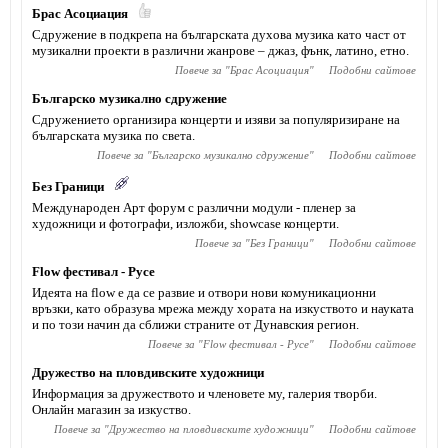
Брас Асоциация
Сдружение в подкрепа на българската духова музика като част от
музикални проекти в различни жанрове – джаз, фънк, латино, етно.
Повече за "
Брас Асоциация
"
Подобни сайтове
Българско музикално сдружение
Сдружението организира концерти и изяви за популяризиране на
българската музика по света.
Повече за "
Българско музикално сдружение
"
Подобни сайтове
Без Граници
Международен Арт форум с различни модули - пленер за
художници и фотографи, изложби, showcase концерти.
Повече за "
Без Граници
"
Подобни сайтове
Flow фестивал - Русе
Идеята на flow е да се развие и отвори нови комуникационни
връзки, като образува мрежа между хората на изкуството и науката
и по този начин да сближи страните от Дунавския регион.
Повече за "
Flow фестивал - Русе
"
Подобни сайтове
Дружество на пловдивските художници
Информация за дружеството и членовете му, галерия творби.
Онлайн магазин за изкуство.
Повече за "
Дружество на пловдивските художници
"
Подобни сайтове