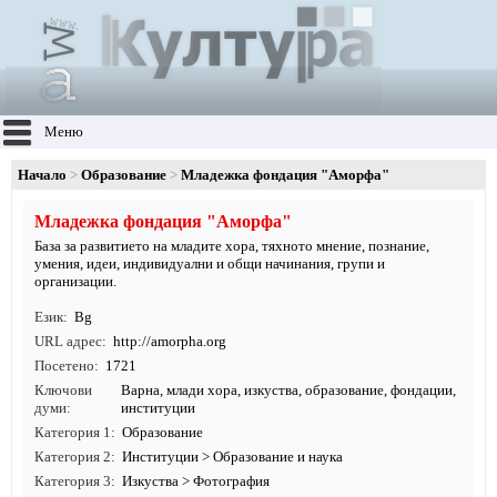
Меню
Начало
Образование
Младежка фондация "Аморфа"
Младежка фондация "Аморфа"
База за развитието на младите хора, тяхното мнение, познание,
умения, идеи, индивидуални и общи начинания, групи и
организации.
Език
Bg
URL адрес
http:/
/
amorpha.
org
Посетено
1721
Ключови
Варна
,
млади хора
,
изкуства
,
образование
,
фондации
,
думи
институции
Категория 1
Образование
Категория 2
Институции
>
Образование и наука
Категория 3
Изкуства
>
Фотография