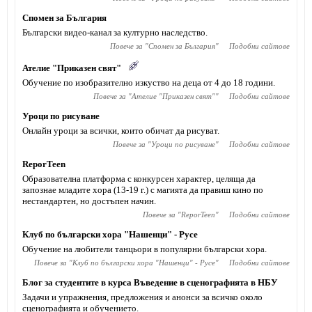
Спомен за България
Български видео-канал за културно наследство.
Повече за "
Спомен за България
"
Подобни сайтове
Ателие "Приказен свят"
Обучение по изобразително изкуство на деца от 4 до 18 години.
Повече за "
Ателие "Приказен свят"
"
Подобни сайтове
Уроци по рисуване
Онлайн уроци за всички, които обичат да рисуват.
Повече за "
Уроци по рисуване
"
Подобни сайтове
ReporTeen
Образoвателна платформа с конкурсен характер, целяща да
запознае младите хора (13-19 г.) с магията да правиш кино по
нестандартен, но достъпен начин.
Повече за "
ReporTeen
"
Подобни сайтове
Клуб по български хора "Нашенци" - Русе
Обучение на любители танцьори в популярни български хора.
Повече за "
Клуб по български хора "Нашенци" - Русе
"
Подобни сайтове
Блог за студентите в курса Въведение в сценографията в НБУ
Задачи и упражнения, предложения и анонси за всичко около
сценографията и обучението.