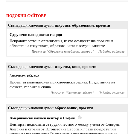
ПОДОБНИ САЙТОВЕ
Съвпадащи ключови думи
изкуства
,
образование
,
проекти
Сдружени пловдивски творци
Неправителствена организация, която осъществява проекти в
областта на изкуствата, образованието и комуникациите.
Повече за "
Сдружени пловдивски творци
"
Подобни сайтове
Съвпадащи ключови думи
изкуства
,
кино
,
проекти
Златната ябълка
Проект за анимационен приключенски сериал. Представяне на
сюжета, героите и екипа.
Повече за "
Златната ябълка
"
Подобни сайтове
Съвпадащи ключови думи
образование
,
проекти
Американски научен център в София
Центърът подпомага сътрудничеството между учени от Северна
Америка и страни от Югоизточна Европа и прави по-достъпни
научните изследвания в България за северноамерикански учени.