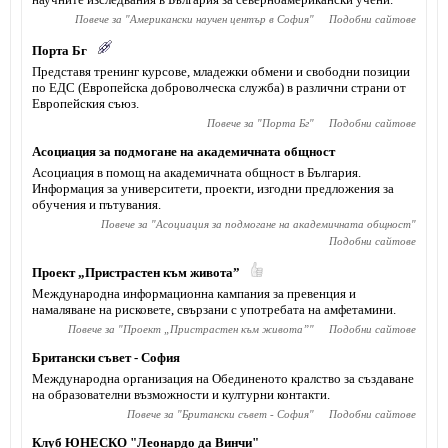
Повече за "
Американски научен център в София
"
Подобни сайтове
Порта Бг
Представя тренинг курсове, младежки обмени и свободни позиции
по ЕДС (Европейска доброволческа служба) в различни страни от
Европейския съюз.
Повече за "
Порта Бг
"
Подобни сайтове
Асоциация за подмогане на академичната общност
Асоциация в помощ на академичната общност в България.
Информация за университети, проекти, изгодни предложения за
обучения и пътувания.
Повече за "
Асоциация за подмогане на академичната общност
"
Подобни сайтове
Проект „Пристрастен към живота”
Международна информационна кампания за превенция и
намаляване на рисковете, свързани с употребата на амфетамини.
Повече за "
Проект „Пристрастен към живота”
"
Подобни сайтове
Британски съвет - София
Международна организация на Обединеното кралство за създаване
на образователни възможности и културни контакти.
Повече за "
Британски съвет - София
"
Подобни сайтове
Клуб ЮНЕСКО "Леонардо да Винчи"