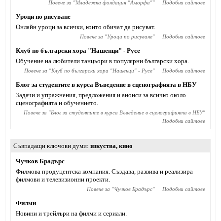
Повече за "
Младежка фондация "Аморфа"
"
Подобни сайтове
Уроци по рисуване
Онлайн уроци за всички, които обичат да рисуват.
Повече за "
Уроци по рисуване
"
Подобни сайтове
Клуб по български хора "Нашенци" - Русе
Обучение на любители танцьори в популярни български хора.
Повече за "
Клуб по български хора "Нашенци" - Русе
"
Подобни сайтове
Блог за студентите в курса Въведение в сценографията в НБУ
Задачи и упражнения, предложения и анонси за всичко около
сценографията и обучението.
Повече за "
Блог за студентите в курса Въведение в сценографията в НБУ
"
Подобни сайтове
Съвпадащи ключови думи
изкуства
,
кино
Чучков Брадърс
Филмова продуцентска компания. Създава, развива и реализира
филмови и телевизионни проекти.
Повече за "
Чучков Брадърс
"
Подобни сайтове
Филми
Новини и трейлъри на филми и сериали.