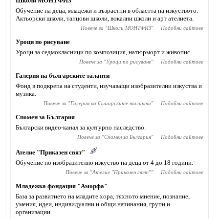
Школи МОНТФИЗ
Обучение на деца, младежи и възрастни в областта на изкуството.
Актьорски школи, танцови школи, вокални школи и арт ателиета.
Повече за "
Школи МОНТФИЗ
"
Подобни сайтове
Уроци по рисуване
Уроци за седмокласници по композиция, натюрморт и живопис.
Повече за "
Уроци по рисуване
"
Подобни сайтове
Галерия на българските таланти
Фонд в подкрепа на студенти, изучаващи изобразителни изкуства и
музика.
Повече за "
Галерия на българските таланти
"
Подобни сайтове
Спомен за България
Български видео-канал за културно наследство.
Повече за "
Спомен за България
"
Подобни сайтове
Ателие "Приказен свят"
Обучение по изобразително изкуство на деца от 4 до 18 години.
Повече за "
Ателие "Приказен свят"
"
Подобни сайтове
Младежка фондация "Аморфа"
База за развитието на младите хора, тяхното мнение, познание,
умения, идеи, индивидуални и общи начинания, групи и
организации.