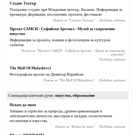
Студио Театър
Театрално студио при Младежки център, Хасково. Информация за
премиери, формации, постановки, проекти, фестивали.
Повече за "
Студио Театър
"
Подобни сайтове
Проект САМСИ : Софийски Арсенал - Музей за съвременно
изкуство
Информация за проекта, новини и фотогалерия за културни
събития.
Повече за "
Проект САМСИ : Софийски Арсенал - Музей за съвременно
изкуство
"
Подобни сайтове
The Mall Of Malashevci
Фотографски проект на Димитър Варийски.
Повече за "
The Mall Of Malashevci
"
Подобни сайтове
Съвпадащи ключови думи
изкуства
,
образование
Искам да знам
Забавно и сериозно за природа, древни цивилизации и
забележителни личности, мистерии и загадки, технологични
посижения и изкуства.
Повече за "
Искам да знам
"
Подобни сайтове