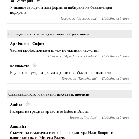
За България
Училище за идеи и платформа за набиране на бевъзмездна
подкрепа.
Повече за "
За България
"
Подобни сайтове
Съвпадащи ключови думи
кино
,
образование
Арт Колеж - София
Частен професионален колеж по екранни изкуства.
Повече за "
Арт Колеж - София
"
Подобни сайтове
Колибката
Научно-популярни филми в различни области на знанието.
Повече за "
Колибката
"
Подобни сайтове
Съвпадащи ключови думи
изкуства
,
проекти
Autline
Галерия на графити артистите Esteo и Dilom.
Повече за "
Autline
"
Подобни сайтове
Animaliа
Съвместна тематична изложба на скулптура Илия Бояров и
илюстраторката Милена Радева.