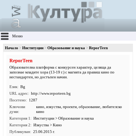
Меню
Начало
Институции
Образование и наука
ReporTeen
ReporTeen
Образoвателна платформа с конкурсен характер, целяща да
запознае младите хора (13-19 г.) с магията да правиш кино по
нестандартен, но достъпен начин.
Език
Bg
URL адрес
http:/
/
www.
reporteen.
bg
Посетено
1287
Ключови
кино
,
изкуства
,
проекти
,
образование
, любителско
думи
кино
Категория 1
Институции
>
Образование и наука
Категория 2
Изкуства
>
Кино
Публикуван
25.06.2015 г.