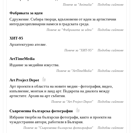
Повече за "
Animaliа
"
Подобни сайтове
Фабриката за идеи
Сдружение. Събира творци, вдъхновени от идеи за артистични
интердисциплинарни намеси в градската среда.
Повече за "
Фабриката за идеи
"
Подобни сайтове
ХИТ-95
Архитектурно ателие.
Повече за "
ХИТ-95
"
Подобни сайтове
ArtTimeMedia
Издание за медийни изкуства.
Повече за "
ArtTimeMedia
"
Подобни сайтове
Art Project Depot
Арт проекти в областта на новите медии - фотография, видео,
изпълнение, монтаж и ланд арт. Подкрепа на диалога между
артистите. Архив на арт събития.
Повече за "
Art Project Depot
"
Подобни сайтове
Съвременна българска фотография
Избрани творби на български фотографи, както и проекти на
чуждестранни автори, работили в България.
Повече за "
Съвременна българска фотография
"
Подобни сайтове