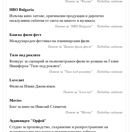
Повече за "
Филми
"
Подобни сайтове
HBO Bulgaria
Излъчва кино хитове, оригинални продукции и директно
ексклузивни събития от света на киното и музиката.
Повече за "
HBO Bulgaria
"
Подобни сайтове
Банско филм фест
Международен фестивал на планинарския филм.
Повече за "
Банско филм фест
"
Подобни сайтове
Тяло под роклята
Конкурс за сценарий за пълнометражен филм по романа на Галин
Никифоров "Тяло под роклята".
Повече за "
Тяло под роклята
"
Подобни сайтове
Love.net
Филм на Илиян Джевелеков.
Повече за "
Love.net
"
Подобни сайтове
Movies
Блог за кино на Николай Стаматов.
Повече за "
Movies
"
Подобни сайтове
Аудиовидео "Орфей"
Студио за производство, съхранение и разпространение на
аудиовизуални продукти и презентационна дейност.