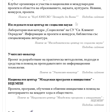
Клубът организира и участва в национални и международни
проекти в областта на образованието, науката, културата. Новини,
конкурси, проекти.
Повече за "
Клуб ЮНЕСКО "Леонардо да Винчи"
"
Подобни сайтове
Изследователски център по социални науки
Лаборатория към катедра „Социология" на СУ "Св. Климент
Охридски". Информация за проекти и конкурси, библиотека със
специализирана литература.
Повече за "
Изследователски център по социални науки
"
Подобни сайтове
Учителят-новатор
Проект за разработване на практическа методология, подходи и
средства в помощ на преподавателите по информационни
технологии.
Повече за "
Учителят-новатор
"
Подобни сайтове
Национален център "Младежки програми и инициативи" -
НЦЕМПИ
Проекти, програми, обучения и обменни инициативи в помощ на
интегрирането на младите хора в обществото.
Повече за "
Национален център "Младежки програми и инициативи" -
НЦЕМПИ
"
Подобни сайтове