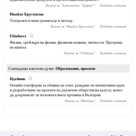
Повече за "
Аудиовидео "Орфей"
"
Подобни сайтове
Ивайло Брусовски
Театрален и кино режисьор и актьор.
Повече за "
Ивайло Брусовски
"
Подобни сайтове
Filmboxx
Филми, трейлъри на филми, филмови новини, личности. Програма
на кината.
Повече за "
Filmboxx
"
Подобни сайтове
Съвпадащи ключови думи
Образование
,
проекти
Идейник
Онлайн платформа за обмяна на опит, раждане на иновативни идеи
и разработване на проекти по различни обществени казуси, които
да допринасят за положителната промяна в България.
Повече за "
Идейник
"
Подобни сайтове