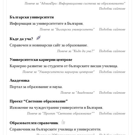
Повече за "
АдминПро: Информационна система на образованието
"
Подобни сайтове
Български университети
Информация за университетите в България.
Повече за "
Български университети
"
Подобни сайтове
Къде да уча?
Справочен и новинарски сайт за образование.
Повече за "
Къде да уча?
"
Подобни сайтове
Университетски кариерни центрове
Кариерно развитие за студенти от българските висши училища.
Повече за "
Университетски кариерни центрове
"
Подобни сайтове
Академика
Портал за образование и наука.
Повече за "
Академика
"
Подобни сайтове
Проект “Световно образование”
Изложение на чуждестранни университети в България.
Повече за "
Проект “Световно образование”
"
Подобни сайтове
Образователен справочник
Справочник на българските училища и университети.