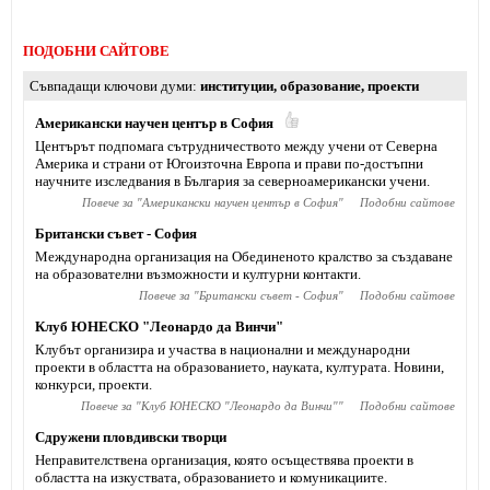
ПОДОБНИ САЙТОВЕ
Съвпадащи ключови думи
институции
,
образование
,
проекти
Американски научен център в София
Центърът подпомага сътрудничеството между учени от Северна
Америка и страни от Югоизточна Европа и прави по-достъпни
научните изследвания в България за северноамерикански учени.
Повече за "
Американски научен център в София
"
Подобни сайтове
Британски съвет - София
Международна организация на Обединеното кралство за създаване
на образователни възможности и културни контакти.
Повече за "
Британски съвет - София
"
Подобни сайтове
Клуб ЮНЕСКО "Леонардо да Винчи"
Клубът организира и участва в национални и международни
проекти в областта на образованието, науката, културата. Новини,
конкурси, проекти.
Повече за "
Клуб ЮНЕСКО "Леонардо да Винчи"
"
Подобни сайтове
Сдружени пловдивски творци
Неправителствена организация, която осъществява проекти в
областта на изкуствата, образованието и комуникациите.