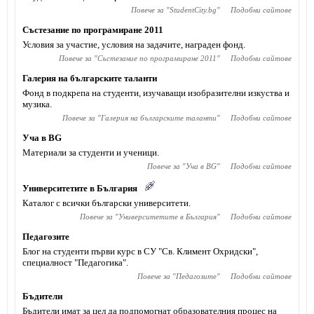
Повече за "
StudentCity.bg
"
Подобни сайтове
Състезание по програмиране 2011
Условия за участие, условия на задачите, награден фонд.
Повече за "
Състезание по програмиране 2011
"
Подобни сайтове
Галерия на българските таланти
Фонд в подкрепа на студенти, изучаващи изобразителни изкуства и
музика.
Повече за "
Галерия на българските таланти
"
Подобни сайтове
Уча в BG
Материали за студенти и ученици.
Повече за "
Уча в BG
"
Подобни сайтове
Университетите в България
Каталог с всички български университети.
Повече за "
Университетите в България
"
Подобни сайтове
Педагозите
Блог на студенти първи курс в СУ "Св. Климент Охридски",
специалност "Педагогика".
Повече за "
Педагозите
"
Подобни сайтове
Бъдители
Бъдители имат за цел да подпомогнат образователния процес на