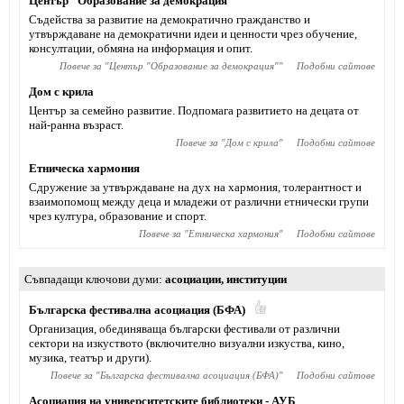
Център "Образование за демокрация"
Съдейства за развитие на демократично гражданство и
утвърждаване на демократични идеи и ценности чрез обучение,
консултации, обмяна на информация и опит.
Повече за "
Център "Образование за демокрация"
"
Подобни сайтове
Дом с крила
Център за семейно развитие. Подпомага развитието на децата от
най-ранна възраст.
Повече за "
Дом с крила
"
Подобни сайтове
Eтническа хармония
Сдружение за утвърждаване на дух на хармония, толерантност и
взаимопомощ между деца и младежи от различни етнически групи
чрез култура, образование и спорт.
Повече за "
Eтническа хармония
"
Подобни сайтове
Съвпадащи ключови думи
асоциации
,
институции
Българска фестивална асоциация (БФА)
Организация, обединяваща български фестивали от различни
сектори на изкуството (включително визуални изкуства, кино,
музика, театър и други).
Повече за "
Българска фестивална асоциация (БФА)
"
Подобни сайтове
Асоциация на университетските библиотеки - АУБ