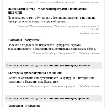
Повече за "
Сдружени пловдивски творци
"
Подобни сайтове
Национален център "Младежки програми и инициативи" -
НЦЕМПИ
Проекти, програми, обучения и обменни инициативи в помощ на
интегрирането на младите хора в обществото.
Повече за "
Национален център "Младежки програми и инициативи" -
НЦЕМПИ
"
Подобни сайтове
Фондация "Комунитас"
Проекти в подкрепа на изкуството, културата, науката,
здравеопазването, образованието, политиката, социалната сфера.
Повече за "
Фондация "Комунитас"
"
Подобни сайтове
Съвпадащи ключови думи
асоциации
,
институции
,
студенти
Българска археологическа асоциация
Работи за опазване и популяризиране на културни и исторически
паметници в България и на Балканите.
Повече за "
Българска археологическа асоциация
"
Подобни сайтове
Съвпадащи ключови думи
асоциации
,
институции
,
проекти
Асоциация "Булгарика"