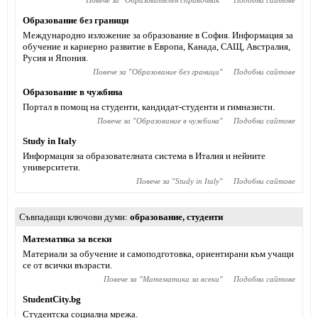
Повече за "
Образователен справочник
"
Подобни сайтове
Образование без граници
Международно изложение за образование в София. Информация за
обучение и кариерно развитие в Европа, Канада, САЩ, Австралия,
Русия и Япония.
Повече за "
Образование без граници
"
Подобни сайтове
Образование в чужбина
Портал в помощ на студенти, кандидат-студенти и гимназисти.
Повече за "
Образование в чужбина
"
Подобни сайтове
Study in Italy
Информация за образователната система в Италия и нейните
университети.
Повече за "
Study in Italy
"
Подобни сайтове
Съвпадащи ключови думи
образование
,
студенти
Математика за всеки
Материали за обучение и самоподготовка, ориентирани към учащи
се от всички възрасти.
Повече за "
Математика за всеки
"
Подобни сайтове
StudentCity.bg
Студентска социална мрежа.