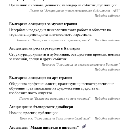
Правилник и членове, дейности, календар на събития, публикации.
Повече за "
Асоциация на университетските библиотеки - АУБ
"
Подобни сайтове
Българска асоциация за музикотерапия
Невербални подходи в психологическата работа в областта на
терапията, превенцията и личностното израстване.
Повече за "
Българска асоциация за музикотерапия
"
Подобни сайтове
Асоциация на реставраторите в България
Структура, документи и публикации, осъществени проекти, новини
за изложби, срещи и други събития.
Повече за "
Асоциация на реставраторите в България
"
Подобни сайтове
Българска асоциация по арт терапия
Обединява професионалисти, практикуващи психотерапевтично
обучение чрез използване на художествени средства от
изобразителното изкуство.
Повече за "
Българска асоциация по арт терапия
"
Подобни сайтове
Асоциация на българските дизайнери
Новини, проекти, публикации.
Повече за "
Асоциация на българските дизайнери
"
Подобни сайтове
Асоциация "Млади писатели в интернет"