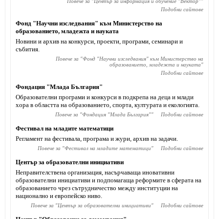
Повече за "
Център за информация и обучение "Вектор"
"
Подобни сайтове
Фонд "Научни изследвания" към Министерство на
образованието, младежта и науката
Новини и архив на конкурси, проекти, програми, семинари и
събития.
Повече за "
Фонд "Научни изследвания" към Министерство на
образованието, младежта и науката
"
Подобни сайтове
Фондация "Млада България"
Образователни програми и конкурси в подкрепа на деца и млади
хора в областта на образованието, спорта, културата и екологията.
Повече за "
Фондация "Млада България"
"
Подобни сайтове
Фестивал на младите математици
Регламент на фестивала, програма и жури, архив на задачи.
Повече за "
Фестивал на младите математици
"
Подобни сайтове
Център за образователни инициативи
Неправителствена организация, насърчаваща иновативни
образователни инициативи и подпомагаща реформите в сферата на
образованието чрез сътрудничество между институции на
национално и европейско ниво.
Повече за "
Център за образователни инициативи
"
Подобни сайтове