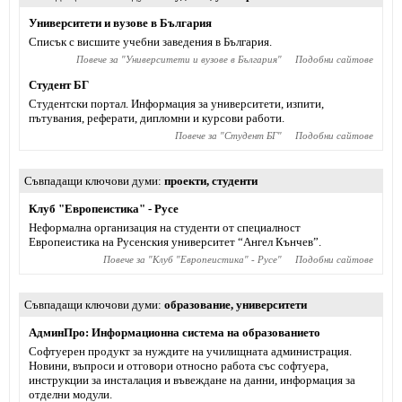
Университети и вузове в България
Списък с висшите учебни заведения в България.
Повече за "
Университети и вузове в България
"
Подобни сайтове
Студент БГ
Студентски портал. Информация за университети, изпити,
пътувания, реферати, дипломни и курсови работи.
Повече за "
Студент БГ
"
Подобни сайтове
Съвпадащи ключови думи
проекти
,
студенти
Клуб "Европеистика" - Русе
Неформална организация на студенти от специалност
Европеистика на Русенския университет “Ангел Кънчев”.
Повече за "
Клуб "Европеистика" - Русе
"
Подобни сайтове
Съвпадащи ключови думи
образование
,
университети
АдминПро: Информационна система на образованието
Софтуерен продукт за нуждите на училищната администрация.
Новини, въпроси и отговори относно работа със софтуера,
инструкции за инсталация и въвеждане на данни, информация за
отделни модули.