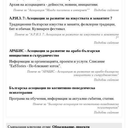
Архив на асоциацията - дейности, новини, инициативи.
Повече за "
Асоциация "Млади писатели в интернет"
"
Подобни сайтове
А.Р.И.З. 7: Асоциация за развитие на изкуствата и занаятите 7
Традиционни български изкуства и занаяти, фолклорни традиции,
бит и обичаи. Кулинарен фестивал.
Повече за "
А.Р.И.З. 7: Асоциация за развитие на изкуствата и занаятите
7
"
Подобни сайтове
АРАБИС - Асоциация за развитие на арабо-български
инициативи и сътрудничество
Информация за организацията, проекти и услуги. Списание
"ЕaSTories - По-близкият изток".
Повече за "
АРАБИС - Асоциация за развитие на арабо-български
инициативи и сътрудничество
"
Подобни сайтове
Българска асоциация по когнитивно-поведенческа
психотерапия
Програма на обучения, информация за актуални събития, статии.
Повече за "
Българска асоциация по когнитивно-поведенческа
психотерапия
"
Подобни сайтове
Съвпадащи ключови думи
Образование
,
проекти