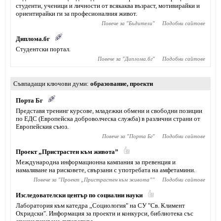
студенти, ученици и личности от всякаква възраст, мотивирайки и
ориентирайки ги за професионалния живот.
Повече за "
Бъдители
"
Подобни сайтове
Диплома.бг
Студентски портал.
Повече за "
Диплома.бг
"
Подобни сайтове
Съвпадащи ключови думи
образование
,
проекти
Порта Бг
Представя тренинг курсове, младежки обмени и свободни позиции
по ЕДС (Европейска доброволческа служба) в различни страни от
Европейския съюз.
Повече за "
Порта Бг
"
Подобни сайтове
Проект „Пристрастен към живота”
Международна информационна кампания за превенция и
намаляване на рисковете, свързани с употребата на амфетамини.
Повече за "
Проект „Пристрастен към живота”
"
Подобни сайтове
Изследователски център по социални науки
Лаборатория към катедра „Социология" на СУ "Св. Климент
Охридски". Информация за проекти и конкурси, библиотека със