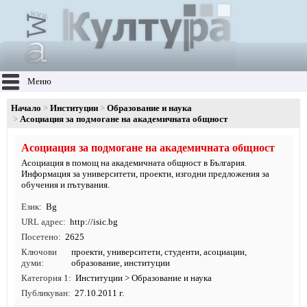
Меню
Начало
Институции
Образование и наука
Асоциация за подмогане на академичната общност
Асоциация за подмогане на академичната общност
Асоциация в помощ на академичната общност в България.
Информация за университети, проекти, изгодни предложения за
обучения и пътувания.
Език
Bg
URL адрес
http:/
/
isic.
bg
Посетено
2625
Ключови
проекти
,
университети
,
студенти
,
асоциации
,
думи
образование
,
институции
Категория 1
Институции
>
Образование и наука
Публикуван
27.10.2011 г.