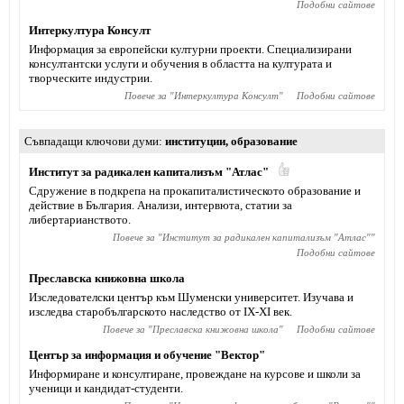
Подобни сайтове
Интеркултура Консулт
Информация за европейски културни проекти. Специализирани
консултантски услуги и обучения в областта на културата и
творческите индустрии.
Повече за "
Интеркултура Консулт
"
Подобни сайтове
Съвпадащи ключови думи
институции
,
образование
Институт за радикален капитализъм "Атлас"
Сдружение в подкрепа на прокапиталистическото образование и
действие в България. Анализи, интервюта, статии за
либертарианството.
Повече за "
Институт за радикален капитализъм "Атлас"
"
Подобни сайтове
Преславска книжовна школа
Изследователски център към Шуменски университет. Изучава и
изследва старобългарското наследство от IX-XI век.
Повече за "
Преславска книжовна школа
"
Подобни сайтове
Център за информация и обучение "Вектор"
Информиране и консултиране, провеждане на курсове и школи за
ученици и кандидат-студенти.