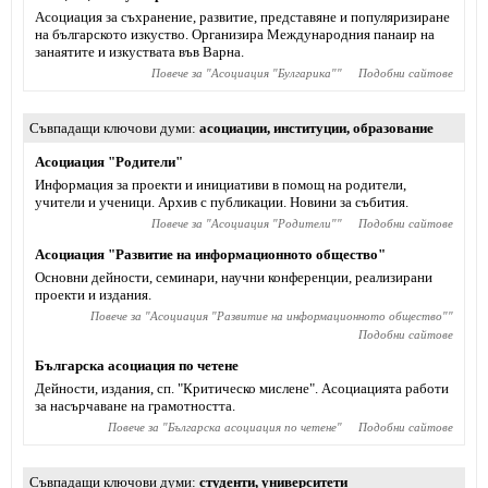
Асоциация за съхранение, развитие, представяне и популяризиране
на българското изкуство. Организира Международния панаир на
занаятите и изкуствата във Варна.
Повече за "
Асоциация "Булгарика"
"
Подобни сайтове
Съвпадащи ключови думи
асоциации
,
институции
,
образование
Асоциация "Родители"
Информация за проекти и инициативи в помощ на родители,
учители и ученици. Архив с публикации. Новини за събития.
Повече за "
Асоциация "Родители"
"
Подобни сайтове
Асоциация "Развитие на информационното общество"
Основни дейности, семинари, научни конференции, реализирани
проекти и издания.
Повече за "
Асоциация "Развитие на информационното общество"
"
Подобни сайтове
Българска асоциация по четене
Дейности, издания, сп. "Критическо мислене". Асоциацията работи
за насърчаване на грамотността.
Повече за "
Българска асоциация по четене
"
Подобни сайтове
Съвпадащи ключови думи
студенти
,
университети