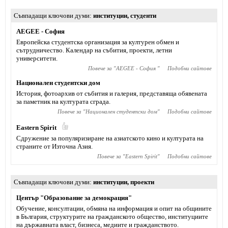
Съвпадащи ключови думи
институции
,
студенти
AEGEE - София
Европейска студентска организация за културен обмен и
сътрудничество. Календар на събития, проекти, летни
университети.
Повече за "
AEGEE - София
"
Подобни сайтове
Национален студентски дом
История, фотоархив от събития и галерия, представяща обявената
за паметник на културата сграда.
Повече за "
Национален студентски дом
"
Подобни сайтове
Eastern Spirit
Сдружение за популяризиране на азиатското кино и културата на
страните от Източна Азия.
Повече за "
Eastern Spirit
"
Подобни сайтове
Съвпадащи ключови думи
институции
,
проекти
Център "Образование за демокрация"
Обучение, консултации, обмяна на информация и опит на общините
в България, структурите на гражданското общество, институциите
на държавната власт, бизнеса, медиите и гражданството.