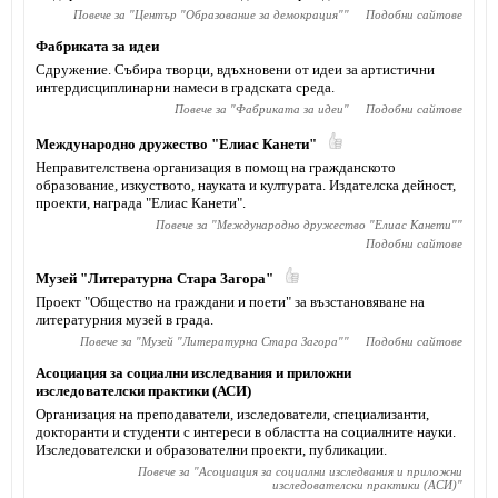
Повече за "
Център "Образование за демокрация"
"
Подобни сайтове
Фабриката за идеи
Сдружение. Събира творци, вдъхновени от идеи за артистични
интердисциплинарни намеси в градската среда.
Повече за "
Фабриката за идеи
"
Подобни сайтове
Международно дружество "Елиас Канети"
Неправителствена организация в помощ на гражданското
образование, изкуството, науката и културата. Издателска дейност,
проекти, награда "Елиас Канети".
Повече за "
Международно дружество "Елиас Канети"
"
Подобни сайтове
Музей "Литературна Стара Загора"
Проект "Общество на граждани и поети" за възстановяване на
литературния музей в града.
Повече за "
Музей "Литературна Стара Загора"
"
Подобни сайтове
Асоциация за социални изследвания и приложни
изследователски практики (АСИ)
Организация на преподаватели, изследователи, специализанти,
докторанти и студенти с интереси в областта на социалните науки.
Изследователски и образователни проекти, публикации.
Повече за "
Асоциация за социални изследвания и приложни
изследователски практики (АСИ)
"