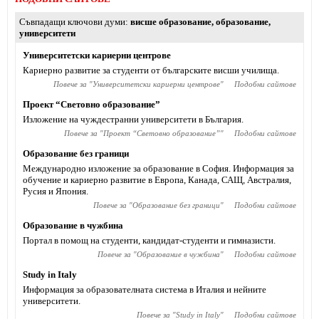
Съвпадащи ключови думи
висше образование
,
образование
,
университети
Университетски кариерни центрове
Кариерно развитие за студенти от българските висши училища.
Повече за "
Университетски кариерни центрове
"
Подобни сайтове
Проект “Световно образование”
Изложение на чуждестранни университети в България.
Повече за "
Проект “Световно образование”
"
Подобни сайтове
Образование без граници
Международно изложение за образование в София. Информация за
обучение и кариерно развитие в Европа, Канада, САЩ, Австралия,
Русия и Япония.
Повече за "
Образование без граници
"
Подобни сайтове
Образование в чужбина
Портал в помощ на студенти, кандидат-студенти и гимназисти.
Повече за "
Образование в чужбина
"
Подобни сайтове
Study in Italy
Информация за образователната система в Италия и нейните
университети.
Повече за "
Study in Italy
"
Подобни сайтове