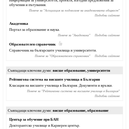
Информация за университети, проекти, изгодни предложения за
обучения и пътувания.
Повече за "
Асоциация за подмогане на академичната общност
"
Подобни сайтове
Академика
Портал за образование и наука.
Повече за "
Академика
"
Подобни сайтове
Образователен справочник
Справочник на българските училища и университети.
Повече за "
Образователен справочник
"
Подобни сайтове
Съвпадащи ключови думи
висше образование
,
университети
Рейтингова система на висшите училища в България
Класация на висшите училища в България. Документи и връзки.
Повече за "
Рейтингова система на висшите училища в България
"
Подобни сайтове
Съвпадащи ключови думи
висше образование
,
образование
Център за обучение при БАН
Докторантско училище и Кариерен център.