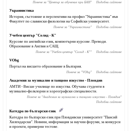
Повече за "
Център за обучение при БАН
"
Подобни сайтове
Украинистика
История, състояние и перспективи на профил "Украинистика" във
Факултет по славянски филологии на Софийски университет.
Повече за "
Украинистика
"
Подобни сайтове
Учебен център "Солид - К"
Курсове по английски език, компютърни курсове. Преводи.
Образование в Англия и САЩ.
Повече за "
Учебен център "Солид - К"
"
Подобни сайтове
VObg
Портал на висшето образование в България.
Повече за "
VObg
"
Подобни сайтове
Академия за музикално и танцово изкуство - Пловдив
АМТИ - Висше училище по изкуства. Обучава студенти в
музикално-фолклорни и хореографски специалности.
Повече за "
Академия за музикално и танцово изкуство - Пловдив
"
Подобни сайтове
Катедра по български език
Катедра по български език при Пловдивски университет "Паисий
Хилендарски". Новини, информация за научни форуми, за конкурси
и проекти, примерни тестове.