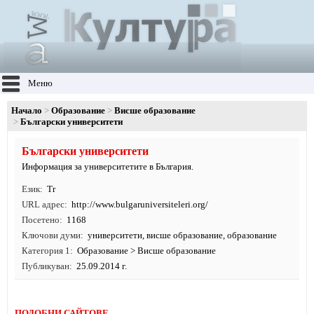
Меню
Начало
Образование
Висше образование
Български университети
Български университети
Информация за университетите в България.
Език
Tr
URL адрес
http:/
/
www.
bulgaruniversiteleri.
org/
Посетено
1168
Ключови думи
университети
,
висше образование
,
образование
Категория 1
Образование
>
Висше образование
Публикуван
25.09.2014 г.
ПОДОБНИ САЙТОВЕ