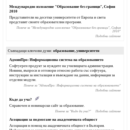
Международно изложение "Образование без граници", София
2010
Представители на десетки университети от Европа и света
представят своите образователни програми.
Повече за "
Международно изложение "Образование без граници", София
2010
"
Подобни сайтове
Съвпадащи ключови думи
образование
,
университети
АдминПро: Информационна система на образованието
Софтуерен продукт за нуждите на училищната администрация.
Новини, въпроси и отговори относно работа със софтуера,
инструкции за инсталация и въвеждане на данни, информация за
отделни модули.
Повече за "
АдминПро: Информационна система на образованието
"
Подобни сайтове
Къде да уча?
Справочен и новинарски сайт за образование.
Повече за "
Къде да уча?
"
Подобни сайтове
Асоциация за подмогане на академичната общност
Асоциация в помощ на академичната общност в България.