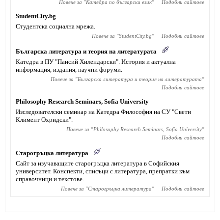
Повече за "
Катедра по български език
"
Подобни сайтове
StudentCity.bg
Студентска социална мрежа.
Повече за "
StudentCity.bg
"
Подобни сайтове
Българска литература и теория на литературата
Катедра в ПУ "Паисий Хилендарски". История и актуална
информация, издания, научни форуми.
Повече за "
Българска литература и теория на литературата
"
Подобни сайтове
Philosophy Research Seminars, Sofia University
Изследователски семинар на Катедра Философия на СУ "Свети
Климент Охридски".
Повече за "
Philosophy Research Seminars, Sofia University
"
Подобни сайтове
Старогръцка литература
Сайт за изучаващите старогръцка литература в Софийския
университет. Конспекти, списъци с литература, препратки към
справочници и текстове.
Повече за "
Старогръцка литература
"
Подобни сайтове