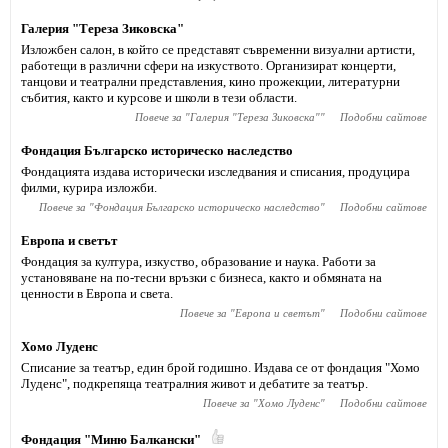
Галерия "Тереза Зиковска"
Изложбен салон, в който се представят съвременни визуални артисти,
работещи в различни сфери на изкуството. Организират концерти,
танцови и театрални представления, кино прожекции, литературни
събития, както и курсове и школи в тези области.
Повече за "
Галерия "Тереза Зиковска"
"
Подобни сайтове
Фондация Българско историческо наследство
Фондацията издава исторически изследвания и списания, продуцира
филми, курира изложби.
Повече за "
Фондация Българско историческо наследство
"
Подобни сайтове
Европа и светът
Фондация за култура, изкуство, образование и наука. Работи за
установяване на по-тесни връзки с бизнеса, както и обмяната на
ценности в Европа и света.
Повече за "
Европа и светът
"
Подобни сайтове
Хомо Луденс
Списание за театър, един брой годишно. Издава се от фондация "Хомо
Луденс", подкрепяща театралния живот и дебатите за театър.
Повече за "
Хомо Луденс
"
Подобни сайтове
Фондация "Миню Балкански"