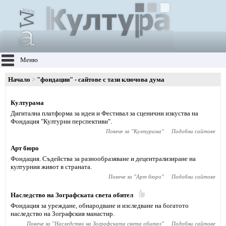
Меню
Начало
"фондации" - сайтове с тази ключова дума
Културама
Дигитална платформа за идеи и Фестивал за сценични изкуства на
Фондация "Културни перспективи".
Повече за "
Културама
"
Подобни сайтове
Арт бюро
Фондация. Съдейства за разнообразяване и децентрализиране на
културния живот в страната.
Повече за "
Арт бюро
"
Подобни сайтове
Наследство на Зографската света обител
Фондация за уреждане, обнародване и изследване на богатото
наследство на Зографския манастир.
Повече за "
Наследство на Зографската света обител
"
Подобни сайтове