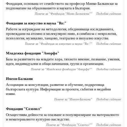
Фондация, основана от семейството на професор Минко Балкански за
подпомагане на образованието и науката в България.
Повече за "
Фондация "Миню Балкански"
"
Подобни сайтове
Фондация за изкуство и наука "Re:"
Работи за изграждане на методология, обединяващa изследванията,
провеждани на атомно и молекулярно ниво, в симбиоза с неврология,
психология, музикално, танцово, театрално и визуално изкуства.
Повече за "
Фондация за изкуство и наука "Re:"
"
Подобни сайтове
Младежка фондация "Аморфа"
База за развитието на младите хора, тяхното мнение, познание, умения,
идеи, индивидуални и общи начинания, групи и организации.
Повече за "
Младежка фондация "Аморфа"
"
Подобни сайтове
Имеон-Балкани
Асоциация за консултации, развитие и обучение, подкрепяща
българската култура. Информация за проекти, събития и медийни
изяви.
Повече за "
Имеон-Балкани
"
Подобни сайтове
Фондация "Созопол"
Осъществява дейности за опазване и популяризиране на материалното
и нематериалното културно наследство.
Повече за "
Фондация "Созопол"
"
Подобни сайтове