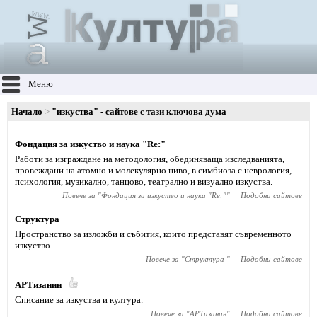
Меню
Начало
"изкуства" - сайтове с тази ключова дума
Фондация за изкуство и наука "Re:"
Работи за изграждане на методология, обединяващa изследванията,
провеждани на атомно и молекулярно ниво, в симбиоза с неврология,
психология, музикално, танцово, театрално и визуално изкуства.
Повече за "
Фондация за изкуство и наука "Re:"
"
Подобни сайтове
Структура
Пространство за изложби и събития, които представят съвременното
изкуство.
Повече за "
Структура
"
Подобни сайтове
АРТизанин
Списание за изкуства и култура.
Повече за "
АРТизанин
"
Подобни сайтове