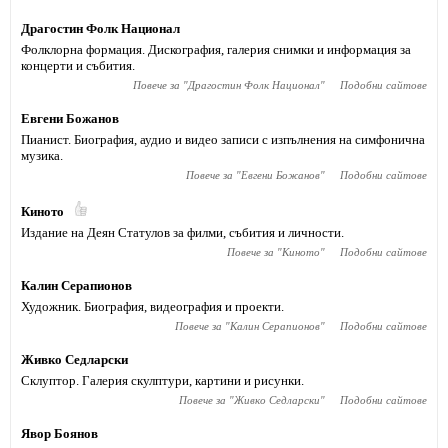
Драгостин Фолк Национал
Фолклорна формация. Дискография, галерия снимки и информация за
концерти и събития.
Повече за "
Драгостин Фолк Национал
"
Подобни сайтове
Евгени Божанов
Пианист. Биография, аудио и видео записи с изпълнения на симфонична
музика.
Повече за "
Евгени Божанов
"
Подобни сайтове
Киното
Издание на Деян Статулов за филми, събития и личности.
Повече за "
Киното
"
Подобни сайтове
Калин Серапионов
Художник. Биография, видеография и проекти.
Повече за "
Калин Серапионов
"
Подобни сайтове
Живко Седларски
Склуптор. Галерия скулптури, картини и рисунки.
Повече за "
Живко Седларски
"
Подобни сайтове
Явор Боянов