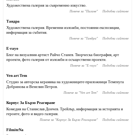
Художествена галерия за съвременно изкуство.
Повече за "
Пагане
"
Подобни сайтове
Тандра
Художествена галерия. Временни изложби, постоянни експозиции,
информация за събития.
Повече за "
Тандра
"
Подобни сайтове
Е-rayo
Блог на визуалния артист Райчо Станев. Творческа биография, арт
проекти, фото галерия от изложби и осъществени проекти.
Повече за "
Е-rayo
"
Подобни сайтове
Ven art Tem
Студио за авторска керамика на художниците-приложници Теменуга
Добринова и Венелин Петров.
Повече за "
Ven art Tem
"
Подобни сайтове
Корпус За Бързо Реагиране
Комедия на Станислав Дончев. Трейлър, информация за историята и
героите, фото и видео галерия.
Повече за "
Корпус За Бързо Реагиране
"
Подобни сайтове
FilmiteNa