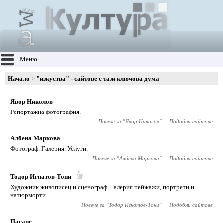
Меню
Начало
"изкуства" - сайтове с тази ключова дума
Явор Николов
Репортажна фотография.
Повече за "
Явор Николов
"
Подобни сайтове
Албена Маркова
Фотограф. Галерия. Услуги.
Повече за "
Албена Маркова
"
Подобни сайтове
Тодор Игнатов-Тони
Художник живописец и сценограф. Галерия пейжажи, портрети и
натюрморти.
Повече за "
Тодор Игнатов-Тони
"
Подобни сайтове
Пагане