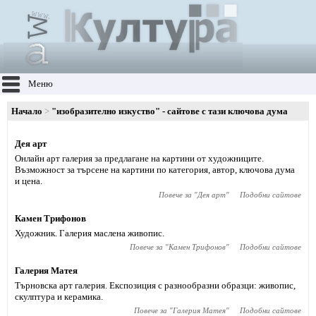
Меню
Начало
"изобразително изкуство" - сайтове с тази ключова дума
Дея арт
Онлайн арт галерия за предлагане на картини от художниците.
Възможност за търсене на картини по категория, автор, ключова дума
и цена.
Повече за "
Дея арт
"
Подобни сайтове
Камен Трифонов
Художник. Галерия маслена живопис.
Повече за "
Камен Трифонов
"
Подобни сайтове
Галерия Матея
Търновска арт галерия. Експозиция с разнообразни образци: живопис,
скулптура и керамика.
Повече за "
Галерия Матея
"
Подобни сайтове