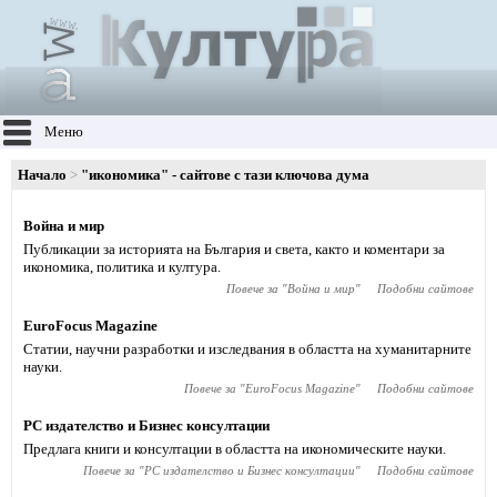
Меню
Начало
"икономика" - сайтове с тази ключова дума
Война и мир
Публикации за историята на България и света, както и коментари за
икономика, политика и култура.
Повече за "
Война и мир
"
Подобни сайтове
EuroFocus Magazine
Статии, научни разработки и изследвания в областта на хуманитарните
науки.
Повече за "
EuroFocus Magazine
"
Подобни сайтове
РС издателство и Бизнес консултации
Предлага книги и консултации в областта на икономическите науки.
Повече за "
РС издателство и Бизнес консултации
"
Подобни сайтове