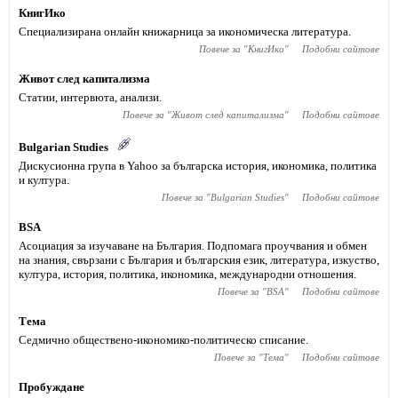
КнигИко
Специализирана онлайн книжарница за икономическа литература.
Повече за "
КнигИко
"
Подобни сайтове
Живот след капитализма
Статии, интервюта, анализи.
Повече за "
Живот след капитализма
"
Подобни сайтове
Bulgarian Studies
Дискусионна група в Yahoo за българска история, икономика, политика
и култура.
Повече за "
Bulgarian Studies
"
Подобни сайтове
BSA
Асоциация за изучаване на България. Подпомага проучвания и обмен
на знания, свързани с България и българския език, литература, изкуство,
култура, история, политика, икономика, международни отношения.
Повече за "
BSA
"
Подобни сайтове
Тема
Седмично обществено-икономико-политическо списание.
Повече за "
Тема
"
Подобни сайтове
Пробуждане