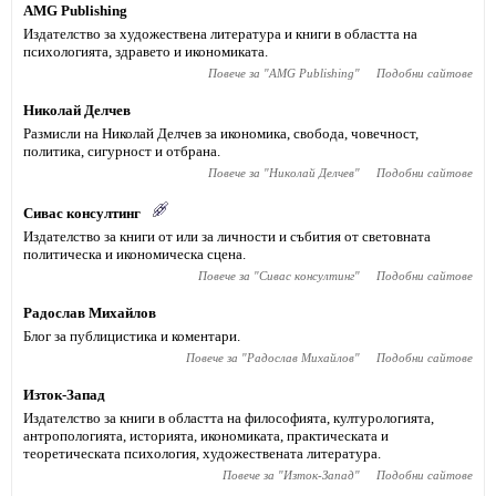
AMG Publishing
Издателство за художествена литература и книги в областта на
психологията, здравето и икономиката.
Повече за "
AMG Publishing
"
Подобни сайтове
Николай Делчев
Размисли на Николай Делчев за икономика, свобода, човечност,
политика, сигурност и отбрана.
Повече за "
Николай Делчев
"
Подобни сайтове
Сивас консултинг
Издателство за книги от или за личности и събития от световната
политическа и икономическа сцена.
Повече за "
Сивас консултинг
"
Подобни сайтове
Радослав Михайлов
Блог за публицистика и коментари.
Повече за "
Радослав Михайлов
"
Подобни сайтове
Изток-Запад
Издателство за книги в областта на философията, културологията,
антропологията, историята, икономиката, практическата и
теоретическата психология, художествената литература.
Повече за "
Изток-Запад
"
Подобни сайтове