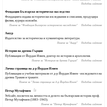
Подобни сайтове
Фондация Българско историческо наследство
Фондацията издава исторически изследвания и списания, продуцира
филми, курира изложби.
Повече за "
Фондация Българско историческо наследство
"
Подобни сайтове
Ашур
Издателство за историческа и хуманитарна литература.
Повече за "
Ашур
"
Подобни сайтове
История на древна Гърция
Публикация от Йордан Илиев, доктор по история и археология.
Повече за "
История на древна Гърция
"
Подобни сайтове
Лична страница на д-р Йордан Илиев
Публикации и учебни материали от д-р Йордан Илиев - изследовател на
древна Тракия и траките.
Повече за "
Лична страница на д-р Йордан Илиев
"
Подобни сайтове
Петър Мутафчиев
Уебсайт, посветен на личността и делото на българския историк проф.
Петър Мутафчиев (1883–1943).
Повече за "
Петър Мутафчиев
"
Подобни сайтове