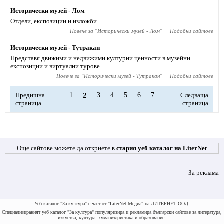
Исторически музей - Лом
Отдели, експозиции и изложби.
Повече за "
Исторически музей - Лом
"
Подобни сайтове
Исторически музей - Тутракан
Представя движими и недвижими културни ценности в музейни
експозиции и виртуални турове.
Повече за "
Исторически музей - Тутракан
"
Подобни сайтове
Предишна
1
2
3
4
5
6
7
Следваща
страница
страница
Още сайтове можете да откриете в
стария уеб каталог на LiterNet
За реклама
Уеб каталог "За култура" е част от "LiterNet Медиа" на ЛИТЕРНЕТ ООД.
Специализираният уеб каталог "За култура" популяризира и рекламира български сайтове за литература,
изкуства, култура, хуманитаристика и образование.