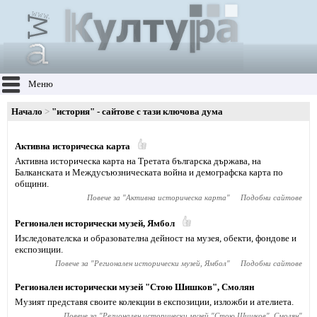
Меню
Начало
"история" - сайтове с тази ключова дума
Активна историческа карта
Активна историческа карта на Третата българска държава, на
Балканската и Междусъюзническата война и демографска карта по
общини.
Повече за "
Активна историческа карта
"
Подобни сайтове
Регионален исторически музей, Ямбол
Изследователска и образователна дейност на музея, обекти, фондове и
експозиции.
Повече за "
Регионален исторически музей, Ямбол
"
Подобни сайтове
Регионален исторически музей "Стою Шишков", Смолян
Музият представя своите колекции в експозиции, изложби и ателиета.
Повече за "
Регионален исторически музей "Стою Шишков", Смолян
"