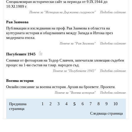
Специализиран исторически сайт за периода от 9.IX.1944 до
10.XI.1989 г.
Повече за "
История на Държавна сигурност
"
Подобни сайтове
Рая Заимова
Публикации и изследвания на проф. Рая Заимова в областта на
културната история и общуванията между Запада и Изтока през
модерната епоха.
Повече за "
Рая Заимова
"
Подобни сайтове
Погубените 1945
Снимки от фотоархив на Тодор Славчев, запечатали зловещия съдебен
процес на 1-ви състав на т.нар. народен съд.
Повече за "
Погубените 1945
"
Подобни сайтове
Военна история
Онлайн списание за военна история. Архив на броевете. Проекти.
Повече за "
Военна история
"
Подобни сайтове
Предишна
1
2
3
4
5
6
7
8
9
10
страница
Следваща страница