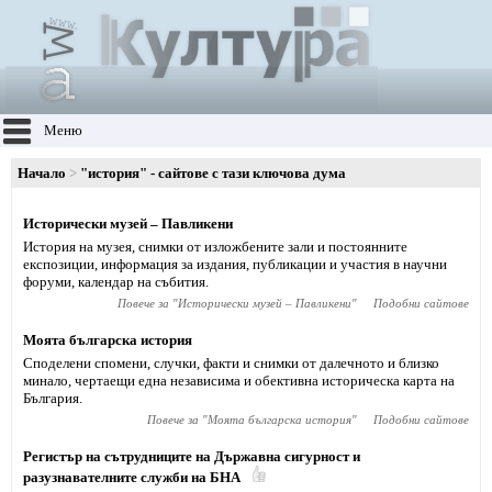
Меню
Начало
"история" - сайтове с тази ключова дума
Исторически музей – Павликени
История на музея, снимки от изложбените зали и постоянните
експозиции, информация за издания, публикации и участия в научни
форуми, календар на събития.
Повече за "
Исторически музей – Павликени
"
Подобни сайтове
Моята българска история
Споделени спомени, случки, факти и снимки от далечното и близко
минало, чертаещи една независима и обективна историческа карта на
България.
Повече за "
Моята българска история
"
Подобни сайтове
Регистър на сътрудниците на Държавна сигурност и
разузнавателните служби на БНА