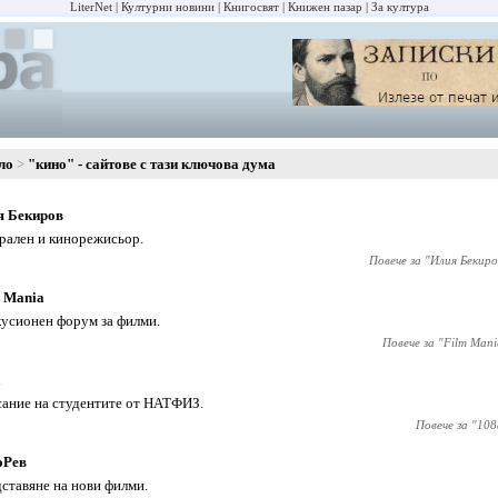
LiterNet
Културни новини
Книгосвят
Книжен пазар
За култура
ло
"кино" - сайтове с тази ключова дума
я Бекиров
рален и кинорежисьор.
Повече за "
Илия Бекиро
 Mania
усионен форум за филми.
Повече за "
Film Mani
а
ание на студентите от НАТФИЗ.
Повече за "
108
оРев
ставяне на нови филми.