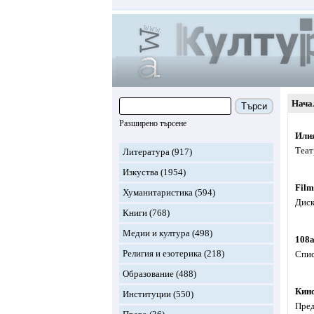
Нача
Търси
Разширено търсене
Или
Теат
Литература
(917)
Изкуства
(1954)
Film
Хуманитаристика
(594)
Диск
Книги
(768)
Медии и култура
(498)
108
Религия и езотерика
(218)
Спис
Образование
(488)
Кин
Институции
(550)
Пред