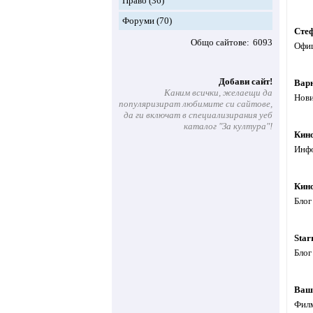
Право
(36)
Форуми
(70)
Сте
Общо сайтове
6093
Офиц
Добави сайт!
Вар
Каним всички, желаещи да
Нови
популяризират любимите си сайтове,
да ги включат в специализирания уеб
каталог "За култура"!
Кин
Инфо
Кино
Блог
Star
Блог
Ваш
Филм