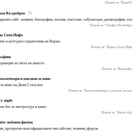
Повече за "
КиноРе
фан Вълдобрев
иален сайт: новини, биография, поезия, текстове, табулатори, дискография, теа
Повече за "
Стефан Вълдобре
на Сити Инфо
ни и културен справочник на Варна.
Повече за "
Варна Сити Инф
оафиш
рмация за света на киното.
Повече за "
Киноафи
коментари и анализи за кино
 за кино на Деян Статулов.
Повече за "
Кинокоментари и анализи за кин
ry night
 на Jen за литература и кино.
Повече за "
Starry nig
ите любими филми
и, препратки към официалните им сайтове, новини, форум.