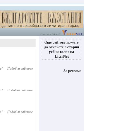
Сайтът е част от
Още сайтове можете
да откриете в
стария
уеб каталог на
LiterNet
в
"
Подобни сайтове
За реклама
a
"
Подобни сайтове
а
"
Подобни сайтове