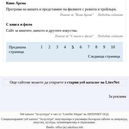
Кино Арена
Програма на кината и представяне на филмите с ревюта и трейлъри.
Повече за "
Кино Арена
"
Подобни сайтове
С книга и филм
Сайт за книгите, киното и другите изкуства.
Повече за "
С книга и филм
"
Подобни сайтове
Предишна
1
2
3
4
5
6
7
8
9
10
страница
Следваща страница
Още сайтове можете да откриете в
стария уеб каталог на LiterNet
За реклама
Уеб каталог "За култура" е част от "LiterNet Медиа" на ЛИТЕРНЕТ ООД.
Специализираният уеб каталог "За култура" популяризира и рекламира български сайтове за литература,
изкуства, култура, хуманитаристика и образование.
Имейл: office (at) zakultura.info