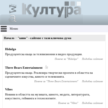
Меню
Начало
"кино" - сайтове с тази ключова дума
Hidalgo
Продуцентска къща за телевизионни и видео продукции.
Повече за "
Hidalgo
"
Подобни сайтове
Тhree Bears Entertainment
Продуцентска къща. Реализира творчески проекти в областта на
сценичните изкуства, киното и телевизията.
Повече за "
Тhree Bears Entertainment
"
Подобни сайтове
Vibes
Новини в областта на музиката, киното, модата, литературата,
изкуството, гейминга и технологиите.
Повече за "
Vibes
"
Подобни сайтове