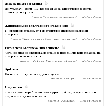
Деца на тихата революция
Докумунтален филм на Виктория Ершова. Информация за филма,
режисьора и героите.
Повече за "
Деца на тихата революция
"
Подобни сайтове
Жени режисьори в българското игрално кино
Биографични справки, откъси от филми и специално направени
интервюта.
Повече за "
Жени режисьори в българското игрално кино
"
Подобни сайтове
FilmSociety: Българско кино общество
Филмови анализи и критика, програми за неформално кинообразование,
интервюта и новини за кино.
Повече за "
FilmSociety: Българско кино общество
"
Подобни сайтове
АртСцена
Новини за театър, кино и други изкуства.
Повече за "
АртСцена
"
Подобни сайтове
Съдилището
Филм на режисьора Стефан Командарев. Трейлър, галерия снимки и
видео клип с музиката на филма.
Повече за "
Съдилището
"
Подобни сайтове