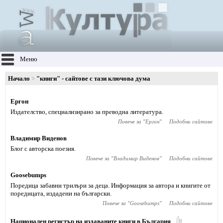
Меню
Начало
"книги" - сайтове с тази ключова дума
Ергон
Издателство, специализирано за преводна литература.
Повече за "
Ергон
"
Подобни сайтове
Владимир Виденов
Блог с авторска поезия.
Повече за "
Владимир Виденов
"
Подобни сайтове
Goosebumps
Поредица забавни трилъри за деца. Информация за автора и книгите от
поредицата, издадени на български.
Повече за "
Goosebumps
"
Подобни сайтове
Национален регистър на издаваните книги в България