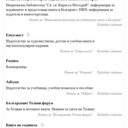
Национална библиотека "Св. св. Кирил и Методий": информация за
издаваните и предстоящи книги в България с ISBN, информация за
издатели и книготърговци.
Повече за "
Национален регистър на издаваните книги в България
"
Подобни сайтове
Ентусиаст
Издателство за художествени, детски и учебни книги и
научнопопулярни издания.
Повече за "
Ентусиаст
"
Подобни сайтове
Рамита
Книжарница.
Повече за "
Рамита
"
Подобни сайтове
АзБуки
Издателство за учебници, учебни помагала и пособия.
Повече за "
АзБуки
"
Подобни сайтове
Българският Толкин форум
За Толкин и неговите книги. Новини за света на Толкин.
Повече за "
Българският Толкин форум
"
Подобни сайтове
Книга на годината