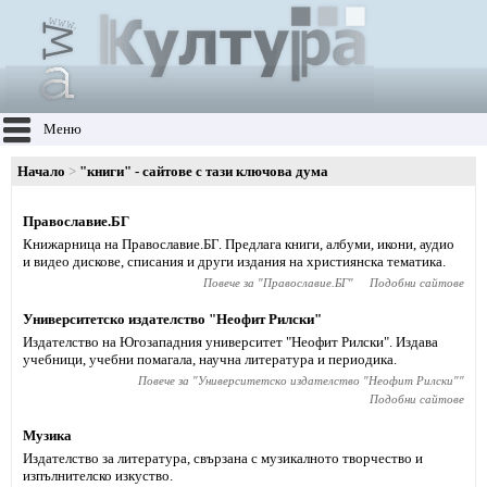
Меню
Начало
"книги" - сайтове с тази ключова дума
Православие.БГ
Книжарница на Православие.БГ. Предлага книги, албуми, икони, аудио
и видео дискове, списания и други издания на християнска тематика.
Повече за "
Православие.БГ
"
Подобни сайтове
Университетско издателство "Неофит Рилски"
Издателство на Югозападния университет "Неофит Рилски". Издава
учебници, учебни помагала, научна литература и периодика.
Повече за "
Университетско издателство "Неофит Рилски"
"
Подобни сайтове
Музика
Издателство за литература, свързана с музикалното творчество и
изпълнителско изкуство.