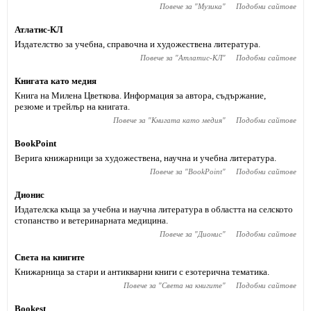
Повече за "
Музика
"
Подобни сайтове
Атлатис-КЛ
Издателство за учебна, справочна и художествена литература.
Повече за "
Атлатис-КЛ
"
Подобни сайтове
Книгата като медия
Книга на Милена Цветкова. Информация за автора, съдържание,
резюме и трейлър на книгата.
Повече за "
Книгата като медия
"
Подобни сайтове
BookPoint
Верига книжарници за художествена, научна и учебна литература.
Повече за "
BookPoint
"
Подобни сайтове
Дионис
Издателска къща за учебна и научна литература в областта на селското
стопанство и ветеринарната медицина.
Повече за "
Дионис
"
Подобни сайтове
Света на книгите
Книжарница за стари и антикварни книги с езотерична тематика.
Повече за "
Света на книгите
"
Подобни сайтове
Bookest