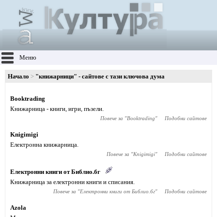
Меню
Начало
"книжарници" - сайтове с тази ключова дума
Booktrading
Книжарница - книги, игри, пъзели.
Повече за "
Booktrading
"
Подобни сайтове
Knigimigi
Електронна книжарница.
Повече за "
Knigimigi
"
Подобни сайтове
Електронни книги от Библио.бг
Книжарница за електронни книги и списания.
Повече за "
Електронни книги от Библио.бг
"
Подобни сайтове
Azola