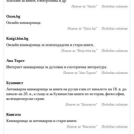
Магазин за книги, електроника и др.
Повече за "
Azola
"
Подобни сайтове
Ozon.bg
Онлайн книжарница.
Повече за "
Ozon.bg
"
Подобни сайтове
Knigi.bim.bg
Онлайн книжарница за новоиздадени и стари книги.
Повече за "
Knigi.bim.bg
"
Подобни сайтове
Ава Торот
Интернет книжарница за духовна и езотерична литература.
Повече за "
Ава Торот
"
Подобни сайтове
Букинист
Антикварна книжарница за книги на руски език от началото на 18. в. до
начало на 20. в., а също и за букинистки книги по история, философия,
колекционерски серии.
Повече за "
Букинист
"
Подобни сайтове
Книгата
Книжарница за антикварни и стари книги.
Повече за "
Книгата
"
Подобни сайтове