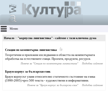
Меню
Начало
"корпусна лингвистика" - сайтове с тази ключова дума
Секция по компютърна лингвистика
Теоретични и приложни изследвания в областта на компютърната
обработка на естествените езици. Проекти, продукти, ресурси.
Повече за "
Секция по компютърна лингвистика
"
Подобни сайтове
Браун корпус за български език
Браун корпусът улавя относително статичното състояние на езика
(1990-2005) чрез 500 текста - художествени и информативни.
Повече за "
Браун корпус за български език
"
Подобни сайтове