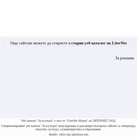
Още сайтове можете да откриете в
стария уеб каталог на LiterNet
За реклама
Уеб каталог "За култура" е част от "LiterNet Медиа" на ЛИТЕРНЕТ ООД.
Специализираният уеб каталог "За култура" популяризира и рекламира български сайтове за литература,
изкуства, култура, хуманитаристика и образование.
Имейл: office (at) zakultura.info