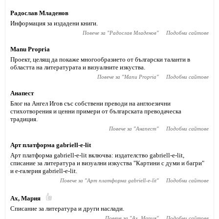
Радослав Младенов
Информация за издадени книги.
Повече за "
Радослав Младенов
"
Подобни сайтове
Manu Prоpria
Проект, целящ да покаже многообразието от български таланти в
областта на литературата и визуалните изкуства.
Повече за "
Manu Prоpria
"
Подобни сайтове
Анапест
Блог на Ангел Игов със собствени преводи на англоезични
стихотворения и ценни примери от българската преводаческа
традиция.
Повече за "
Анапест
"
Подобни сайтове
Арт платформа gabriell-e-lit
Арт платформа gabriell-e-lit включва: издателство gabriell-e-lit,
списание за литература и визуални изкуства "Картини с думи и багри"
и е-галерия gabriell-e-lit.
Повече за "
Арт платформа gabriell-e-lit
"
Подобни сайтове
Ах, Мария
Списание за литература и други наслади.
Повече за "
Ах, Мария
"
Подобни сайтове