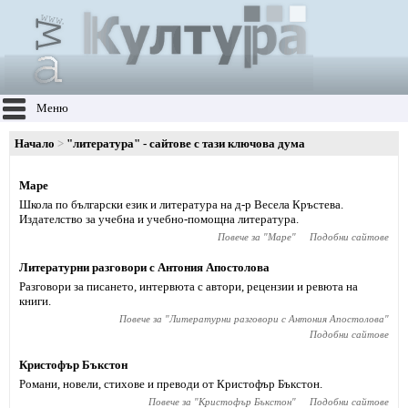
Меню
Начало
"литература" - сайтове с тази ключова дума
Маре
Школа по български език и литература на д-р Весела Кръстева.
Издателство за учебна и учебно-помощна литература.
Повече за "
Маре
"
Подобни сайтове
Литературни разговори с Антония Апостолова
Разговори за писането, интервюта с автори, рецензии и ревюта на
книги.
Повече за "
Литературни разговори с Антония Апостолова
"
Подобни сайтове
Кристофър Бъкстон
Романи, новели, стихове и преводи от Кристофър Бъкстон.
Повече за "
Кристофър Бъкстон
"
Подобни сайтове