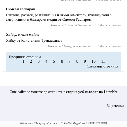
Симеон Гаспаров
Стихове, разкази, размишления и някои коментари, публикувани в
американски и български медии от Симеон Гаспаров.
Повече за "
Симеон Гаспаров
"
Подобни сайтове
Хайку, о леле майко
Хайку от Константин Трендафилов.
Повече за "
Хайку, о леле майко
"
Подобни сайтове
Предишна страница
1
2
3
4
5
6
7
8
9
10
11
Следваща страница
Още сайтове можете да откриете в
стария уеб каталог на LiterNet
За реклама
Уеб каталог "За култура" е част от "LiterNet Медиа" на ЛИТЕРНЕТ ООД.