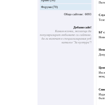
Право
(36)
Пъте
Форуми
(70)
Общо сайтове
6093
Слу
Теле
Добави сайт!
Каним всички, желаещи да
БГ с
популяризират любимите си сайтове,
Нови
да ги включат в специализирания уеб
каталог "За култура"!
Непо
Доку
Цент
Изсл
межд
Спи
Изда
бълг