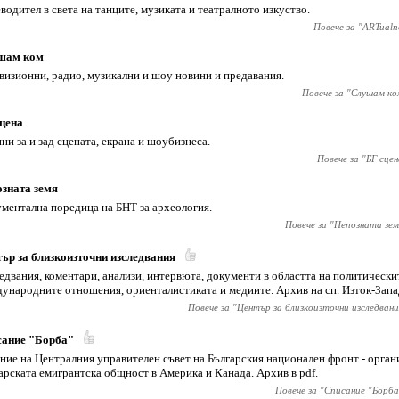
водител в света на танците, музиката и театралното изкуство.
Повече за "
ARTualn
шам ком
визионни, радио, музикални и шоу новини и предавания.
Повече за "
Слушам ко
цена
ни за и зад сцената, екрана и шоубизнеса.
Повече за "
БГ сцен
зната земя
ментална поредица на БНТ за археология.
Повече за "
Непозната зем
ър за близкоизточни изследвания
едвания, коментари, анализи, интервюта, документи в областта на политически
ународните отношения, ориенталистиката и медиите. Архив на сп. Изток-Запа
Повече за "
Център за близкоизточни изследвани
сание "Борба"
ние на Централния управителен съвет на Българския национален фронт - орган
арската емигрантска общност в Америка и Канада. Архив в pdf.
Повече за "
Списание "Борба