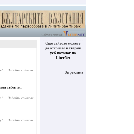
Сайтът е част от
Още сайтове можете
да откриете в
стария
уеб каталог на
LiterNet
я
"
Подобни сайтове
За реклама
ални събития,
а
"
Подобни сайтове
y
"
Подобни сайтове