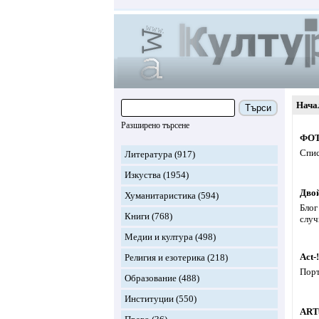
Нача
Търси
Разширено търсене
ФОТ
Спис
Литература
(917)
Изкуства
(1954)
Дво
Хуманитаристика
(594)
Блог
Книги
(768)
случ
Медии и култура
(498)
Act-
Религия и езотерика
(218)
Порт
Образование
(488)
Институции
(550)
ART