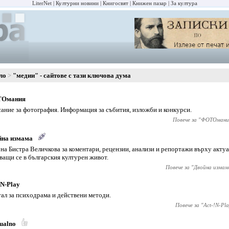
LiterNet
Културни новини
Книгосвят
Книжен пазар
За култура
ло
"медии" - сайтове с тази ключова дума
Омания
ание за фотография. Информация за събития, изложби и конкурси.
Повече за "
ФОТОмани
йна измама
 на Бистра Величкова за коментари, рецензии, анализи и репортажи върху акту
ващи се в българския културен живот.
Повече за "
Двойна измам
!N-Play
ал за психодрама и действени методи.
Повече за "
Act-!N-Pla
ualno