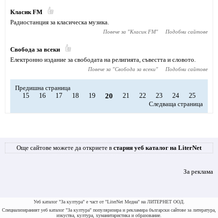
Класик FM
Радиостанция за класическа музика.
Повече за "
Класик FM
"
Подобни сайтове
Свобода за всеки
Електронно издание за свободата на религията, съвестта и словото.
Повече за "
Свобода за всеки
"
Подобни сайтове
Предишна страница
15
16
17
18
19
20
21
22
23
24
25
Следваща страница
Още сайтове можете да откриете в
стария уеб каталог на LiterNet
За реклама
Уеб каталог "За култура" е част от "LiterNet Медиа" на ЛИТЕРНЕТ ООД.
Специализираният уеб каталог "За култура" популяризира и рекламира български сайтове за литература,
изкуства, култура, хуманитаристика и образование.