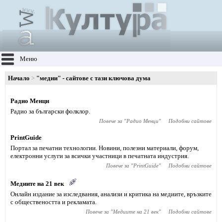
Меню
Начало
"медии" - сайтове с тази ключова дума
Радио Менци
Радио за български фолклор.
Повече за "
Радио Менци
"
Подобни сайтове
PrintGuide
Портал за печатни технологии. Новини, полезни материали, форум,
електронни услуги за всички участници в печатната индустрия.
Повече за "
PrintGuide
"
Подобни сайтове
Медиите на 21 век
Онлайн издание за изследвания, анализи и критика на медиите, връзките
с обществеността и рекламата.
Повече за "
Медиите на 21 век
"
Подобни сайтове