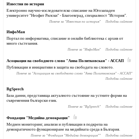
Известия по история
Електронно научно-изследователско списание на Югозападен
университет "Неофит Рилски" - Благоевград, специалност "История".
Повече за "
Известия по история
"
Подобни сайтове
ИнфоМан
Портал по информатика, списание и онлайн библиотека с архив от
много състезания.
Повече за "
ИнфоМан
"
Подобни сайтове
Асоциация на свободното слово "Анна Политковская" - АССАП
Публикации и инициативи в защита на свободата на словото.
Повече за "
Асоциация на свободното слово "Анна Политковская" - АССАП
"
Подобни сайтове
BgSpeech
База данни, представяща актуалното състояние на устните форми на
съвременния български език.
Повече за "
BgSpeech
"
Подобни сайтове
Фондация "Медийна демокрация"
Медиен мониторинг, анализи и публикации в подкрепа на
демократичното функциониране на медийната среда в България.
Повече за "
Фондация "Медийна демокрация"
"
Подобни сайтове