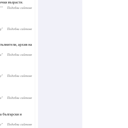
ички възрасти.
"
"
Подобни сайтове
g
"
Подобни сайтове
пълнители, архив на
и
"
Подобни сайтове
y
"
Подобни сайтове
а
"
Подобни сайтове
а български и
с
"
Подобни сайтове