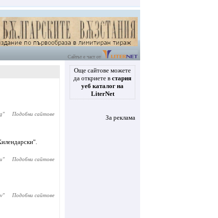
Сайтът е част от
Още сайтове можете
да откриете в
стария
уеб каталог на
LiterNet
g
"
Подобни сайтове
За реклама
илендарски".
и
"
Подобни сайтове
v
"
Подобни сайтове