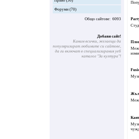
Право
(36)
Попу
Форуми
(70)
Общо сайтове
6093
Part
Студ
Добави сайт!
Каним всички, желаещи да
Плов
популяризират любимите си сайтове,
Межд
да ги включат в специализирания уеб
изми
каталог "За култура"!
Fusi
Музи
Жъл
Межд
Кан
Музи
чужд