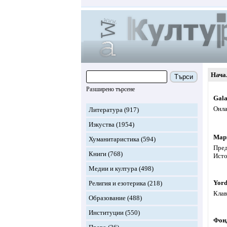
Нача
Търси
Разширено търсене
Gala
Онла
Литература
(917)
Изкуства
(1954)
Мар
Хуманитаристика
(594)
Пред
Книги
(768)
Исто
Медии и култура
(498)
Yord
Религия и езотерика
(218)
Клав
Образование
(488)
Институции
(550)
Фон