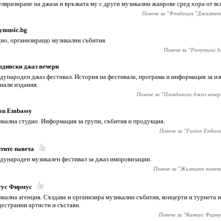
ляризиране на джаза и връзката му с други музикални жанрове сред хора от вс
Повече за "
Фондация "Джазтет
ymusic.bg
ио, организиращо музикални събития.
Повече за "
Partymusic.b
дивски джаз вечери
ународен джаз фестивал. История на фестивала, програма и информация за из
нали издания.
Повече за "
Пловдивски джаз вечер
on Embassy
кална студио. Информация за групи, събития и продукция.
Повече за "
Fusion Embass
тите павета
ународен музикален фестивал за джаз импровизации.
Повече за "
Жълтите павет
тус Фирмус
кална агенция. Създава и организира музикални събития, концерти и турнета н
естранни артисти и състави.
Повече за "
Кантус Фирму