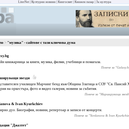
LiterNet
Културни новини
Книгосвят
Книжен пазар
За култура
ло
"музика" - сайтове с тази ключова дума
xy.bg
йн книжарница за книги, музика, филми, учебници и помагала.
Повече за "
Galaxy.b
шируващи звезди
ставителен училищен Марчинг бенд към Община Златица и СОУ "Св. Паисий Х
рия на оркестъра, фото и видео галерия, новини за събития.
Повече за "
Маршируващи звезд
anova & Ivan Kyurkchiev
ирно дуо. Биография, новини, репертоар и записи от концерти.
Повече за "
Yordanova & Ivan Kyurkchie
дация "Джазтет"