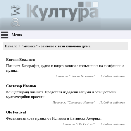
Меню
Начало
"музика" - сайтове с тази ключова дума
Евгени Божанов
Пианист. Биография, аудио и видео записи с изпълнения на симфонична
музика.
Повече за "
Евгени Божанов
"
Подобни сайтове
Светозар Иванов
Концертиращ пианист. Представя издадени албуми и осъществени
мултимедийни проекти.
Повече за "
Светозар Иванов
"
Подобни сайтове
Olé Festival
Фестивал за нова музика от Испания и Латинска Америка.
Повече за "
Olé Festival
"
Подобни сайтове