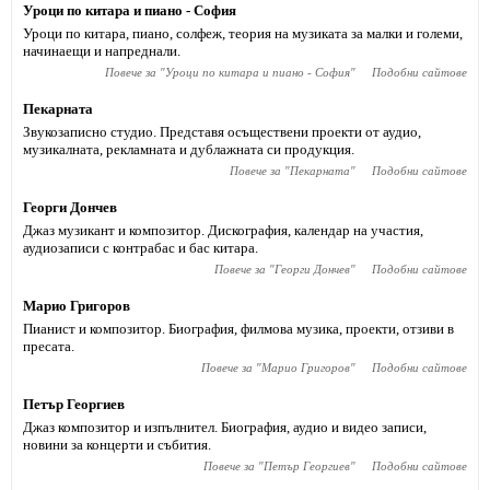
Уроци по китара и пиано - София
Уроци по китара, пиано, солфеж, теория на музиката за малки и големи,
начинаещи и напреднали.
Повече за "
Уроци по китара и пиано - София
"
Подобни сайтове
Пекарната
Звукозаписно студио. Представя осъществени проекти от аудио,
музикалната, рекламната и дублажната си продукция.
Повече за "
Пекарната
"
Подобни сайтове
Георги Дончев
Джаз музикант и композитор. Дискография, календар на участия,
аудиозаписи с контрабас и бас китара.
Повече за "
Георги Дончев
"
Подобни сайтове
Марио Григоров
Пианист и композитор. Биография, филмова музика, проекти, отзиви в
пресата.
Повече за "
Марио Григоров
"
Подобни сайтове
Петър Георгиев
Джаз композитор и изпълнител. Биография, аудио и видео записи,
новини за концерти и събития.
Повече за "
Петър Георгиев
"
Подобни сайтове