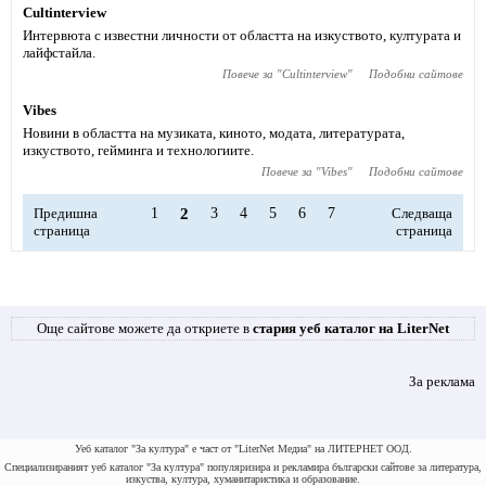
Cultinterview
Интервюта с известни личности от областта на изкуството, културата и
лайфстайла.
Повече за "
Cultinterview
"
Подобни сайтове
Vibes
Новини в областта на музиката, киното, модата, литературата,
изкуството, гейминга и технологиите.
Повече за "
Vibes
"
Подобни сайтове
Предишна
1
2
3
4
5
6
7
Следваща
страница
страница
Още сайтове можете да откриете в
стария уеб каталог на LiterNet
За реклама
Уеб каталог "За култура" е част от "LiterNet Медиа" на ЛИТЕРНЕТ ООД.
Специализираният уеб каталог "За култура" популяризира и рекламира български сайтове за литература,
изкуства, култура, хуманитаристика и образование.