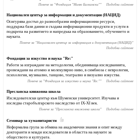
Повече за "
Фондация "Миню Балкански"
"
Подобни сайтове
Национален център за информация и документация (НАЦИД)
Осигурява достъп до разнообразни информационни ресурси,
поддържа бази данни и създава информационни продукти и услуги в
подкрепа на развитието и напредъка на образованието, обучението и
науката.
Повече за "
Национален център за информация и документация (НАЦИД)
"
Подобни сайтове
Фондация за изкуство и наука "Re:"
Работи за изграждане на методология, обединяващa изследванията,
провеждани на атомно и молекулярно ниво, в симбиоза с неврология,
психология, музикално, танцово, театрално и визуално изкуства.
Повече за "
Фондация за изкуство и наука "Re:"
"
Подобни сайтове
Преславска книжовна школа
Изследователски център към Шуменски университет. Изучава и
изследва старобългарското наследство от IX-XI век.
Повече за "
Преславска книжовна школа
"
Подобни сайтове
Семинар за хуманитаристи
Неформална група за обмяна на академични знания и опит между
докторанти и млади изследователи в областта на науките за
обществото и културата.