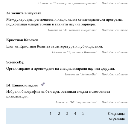
Повече за "
Семинар за хуманитаристи
"
Подобни сайтове
За жените в науката
Международна, регионална и национална стипендиантска програма,
подкрепяща младите жени в тяхната научна кариера.
Повече за "
За жените в науката
"
Подобни сайтове
Кристиан Ковачев
Блог на Кристиан Ковачев за литература и публицистика.
Повече за "
Кристиан Ковачев
"
Подобни сайтове
ScienceBg
Организиране и провеждане на специализирани научни форуми.
Повече за "
ScienceBg
"
Подобни сайтове
БГ Енциклопедия
Избрани биографии на българи, оставили следва в световната
цивилизация.
Повече за "
БГ Енциклопедия
"
Подобни сайтове
1
2
3
4
5
Следваща
страница