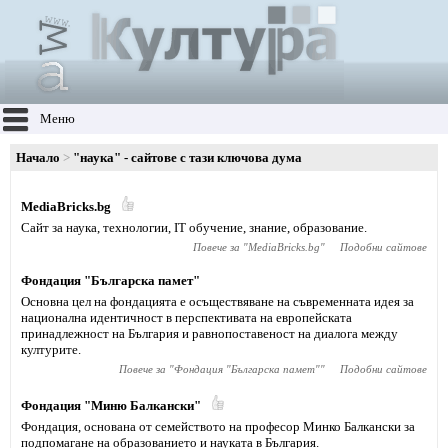
Меню
Начало
"наука" - сайтове с тази ключова дума
MediaBricks.bg
Сайт за наука, технологии, IT обучение, знание, образование.
Повече за "
MediaBricks.bg
"
Подобни сайтове
Фондация "Българска памет"
Основна цел на фондацията е осъществяване на съвременната идея за
национална идентичност в перспективата на европейската
принадлежност на България и равнопоставеност на диалога между
културите.
Повече за "
Фондация "Българска памет"
"
Подобни сайтове
Фондация "Миню Балкански"
Фондация, основана от семейството на професор Минко Балкански за
подпомагане на образованието и науката в България.