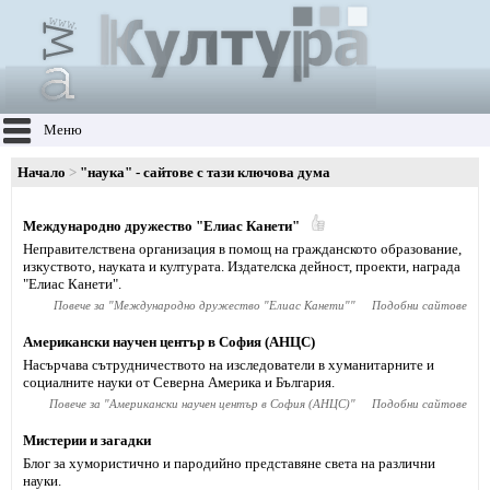
Меню
Начало
"наука" - сайтове с тази ключова дума
Международно дружество "Елиас Канети"
Неправителствена организация в помощ на гражданското образование,
изкуството, науката и културата. Издателска дейност, проекти, награда
"Елиас Канети".
Повече за "
Международно дружество "Елиас Канети"
"
Подобни сайтове
Американски научен център в София (АНЦС)
Насърчава сътрудничеството на изследователи в хуманитарните и
социалните науки от Северна Америка и България.
Повече за "
Американски научен център в София (АНЦС)
"
Подобни сайтове
Мистерии и загадки
Блог за хумористично и пародийно представяне света на различни
науки.