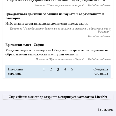
Представени са съдържанията на списание "Наука", издание на СУБ.
Повече за "
Съюз на учените в България
"
Подобни сайтове
Гражданското движение за защита на науката и образованието в
България
Информация за организацията, документи и декларации.
Повече за "
Гражданското движение за защита на науката и образованието в
България
"
Подобни сайтове
Британски съвет - София
Международна организация на Обединеното кралство за създаване на
образователни възможности и културни контакти.
Повече за "
Британски съвет - София
"
Подобни сайтове
Предишна
1
2
3
4
5
Следваща
страница
страница
Още сайтове можете да откриете в
стария уеб каталог на LiterNet
За реклама