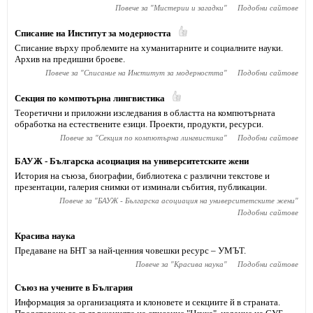
Повече за "
Мистерии и загадки
"
Подобни сайтове
Списание на Институт за модерността
Списание върху проблемите на хуманитарните и социалните науки.
Архив на предишни броеве.
Повече за "
Списание на Институт за модерността
"
Подобни сайтове
Секция по компютърна лингвистика
Теоретични и приложни изследвания в областта на компютърната
обработка на естествените езици. Проекти, продукти, ресурси.
Повече за "
Секция по компютърна лингвистика
"
Подобни сайтове
БАУЖ - Българска асоциация на университетските жени
История на съюза, биографии, библиотека с различни текстове и
презентации, галерия снимки от изминали събития, публикации.
Повече за "
БАУЖ - Българска асоциация на университетските жени
"
Подобни сайтове
Красива наука
Предаване на БНТ за най-ценния човешки ресурс – УМЪТ.
Повече за "
Красива наука
"
Подобни сайтове
Съюз на учените в България
Информация за организацията и клоновете и секциите й в страната.