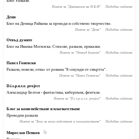
Блог. Разкази.
Повече за "
Дневникът на Н.Б-Н
"
Подобни сайтове
Дени
Блог на Деница Райкова за преводи и собствено творчество.
Повече за "
Дени
"
Подобни сайтове
Отвъд думите
Блог на Иванка Могилска. Стихове, разкази, приказки.
Повече за "
Отвъд думите
"
Подобни сайтове
Павел Гоневски
Разкази, новели, откъс от романа "8 секунди от смъртта".
Повече за "
Павел Гоневски
"
Подобни сайтове
D.i.s.p.u.t.o. project
Александър Белтов - фантастика, киберпънк, фентъзи.
Повече за "
D.i.s.p.u.t.o. project
"
Подобни сайтове
Блог за копи-пействане и плагиатстване
Преводни разкази.
Повече за "
Блог за копи-пействане и плагиатстване
"
Подобни сайтове
Мирослав Пенков