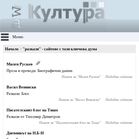
Меню
Начало
"разкази" - сайтове с тази ключова дума
Милен Русков
Проза и преводи. Биографични данни.
Повече за "
Милен Русков
"
Подобни сайтове
Васил Венински
Разкази. Блог.
Повече за "
Васил Венински
"
Подобни сайтове
Писателският блог на Тишо
Разкази от Тихомир Димитров.
Повече за "
Писателският блог на Тишо
"
Подобни сайтове
Дневникът на Н.Б-Н