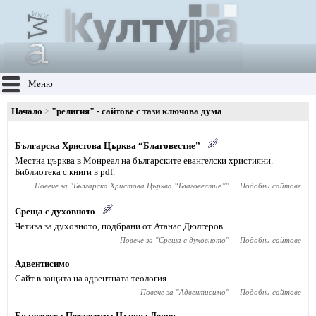
Меню
Начало
"религия" - сайтове с тази ключова дума
Българска Христова Църква “Благовестие”
Местна църква в Монреал на българските евангелски християни.
Библиотека с книги в pdf.
Повече за "
Българска Христова Църква “Благовестие”
"
Подобни сайтове
Среща с духовното
Четива за духовното, подбрани от Атанас Дюлгеров.
Повече за "
Среща с духовното
"
Подобни сайтове
Адвентисимо
Сайт в защита на адвентната теология.
Повече за "
Адвентисимо
"
Подобни сайтове
Евангелска Петдесятна Църква Девня