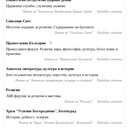
Църковни служби, служения, новини.
Повече за "
Евангелска Петдесятна Църква Девня
"
Подобни сайтове
Списание Свет
Месечно издание за религия. Съдържание на броевете.
Повече за "
Списание Свет
"
Подобни сайтове
Православие България
Православен форум. Религия, вяра, философия, култура, богословие и
практика.
Повече за "
Православие България
"
Подобни сайтове
Азиатска литература, култура и история
Блог за азиатска литература, изкуство, култура и история.
Повече за "
Азиатска литература, култура и история
"
Подобни сайтове
Религии
АБВ форуми за религия и мистика.
Повече за "
Религии
"
Подобни сайтове
Храм "Успение Богородично", Ботевград
История, дейност, галерия.
Повече за "
Храм "Успение Богородично", Ботевград
"
Подобни сайтове