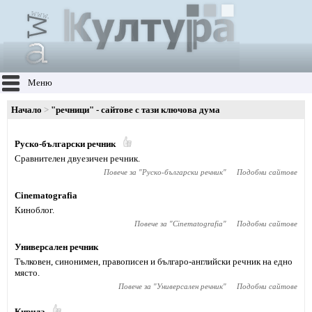
Меню
Начало
"речници" - сайтове с тази ключова дума
Руско-български речник
Сравнителен двуезичен речник.
Повече за "
Руско-български речник
"
Подобни сайтове
Cinematografia
Киноблог.
Повече за "
Cinematografia
"
Подобни сайтове
Универсален речник
Тълковен, синонимен, правописен и българо-английски речник на едно
място.
Повече за "
Универсален речник
"
Подобни сайтове
Кирила