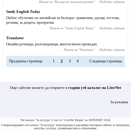
Повече за "
Български тълковен речник
"
Подобни сайтове
Study English Today
Online обучение по английски за българи: граматика, уроци, тестове,
речник, за децата, препратки.
Повече за "
Study English Today
"
Подобни сайтове
Translator
Онлайн речници, разговорници, многоезичен преводач.
Повече за "
Translator
"
Подобни сайтове
Предишна страница
1
2
3
4
Следваща страница
Още сайтове можете да откриете в
стария уеб каталог на LiterNet
За реклама
Уеб каталог "За култура" е част от "LiterNet Медиа" на ЛИТЕРНЕТ ООД.
Специализираният уеб каталог "За култура" популяризира и рекламира български сайтове за литература,
изкуства, култура, хуманитаристика и образование.