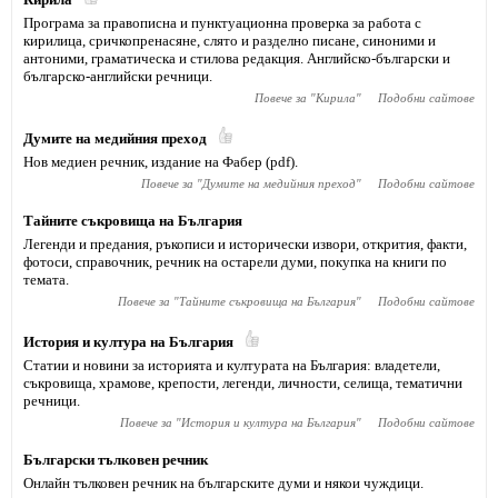
Програма за правописна и пунктуационна проверка за работа с
кирилица, сричкопренасяне, слято и разделно писане, синоними и
антоними, граматическа и стилова редакция. Английско-български и
българско-английски речници.
Повече за "
Кирила
"
Подобни сайтове
Думите на медийния преход
Нов медиен речник, издание на Фабер (pdf).
Повече за "
Думите на медийния преход
"
Подобни сайтове
Тайните съкровища на България
Легенди и предания, ръкописи и исторически извори, открития, факти,
фотоси, справочник, речник на остарели думи, покупка на книги по
темата.
Повече за "
Тайните съкровища на България
"
Подобни сайтове
История и култура на България
Статии и новини за историята и културата на България: владетели,
съкровища, храмове, крепости, легенди, личности, селища, тематични
речници.
Повече за "
История и култура на България
"
Подобни сайтове
Български тълковен речник
Онлайн тълковен речник на българските думи и някои чуждици.