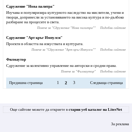
Сдружение "Нова палитра"
Изучава и популяризира културното наследство на мислители, учени и
творци, допринесли за установяването на висока култура и по-дълбоко
разбиране на процесите в света.
Повече за "
Сдружение "Нова палитра"
"
Подобни сайтове
Сдружение "Арт кръг Импулси"
Проекти в областта на изкуствата и културата.
Повече за "
Сдружение "Арт кръг Импулси"
"
Подобни сайтове
Филмаутор
Сдружение за колективно управление на авторски и сродни права.
Повече за "
Филмаутор
"
Подобни сайтове
Предишна страница
1
2
3
Следваща страница
Още сайтове можете да откриете в
стария уеб каталог на LiterNet
За реклама