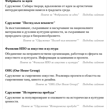
Фабриката за идеи
Сдружение. Събира творци, вдъхновени от идеи за артистични
интердисциплинарни намеси в градската среда.
Повече за "
Фабриката за идеи
"
Подобни сайтове
Сдружение "Поглед към вековете"
За възстановяване, съхраняване и насърчаване на националните
материални и духовни културни ценности, за съхраняване на
природната среда и биоразнообразието.
Повече за "
Сдружение "Поглед към вековете"
"
Подобни сайтове
Фамилия НПО за изкуство и култура
Обединение на неправителствени организации, работещи в сферата на
изкуството и културата. Информация за кампании и проекти.
Повече за "
Фамилия НПО за изкуство и култура
"
Подобни сайтове
OHG (Our House Group)
Сдружение за съвременно изкуствo. Реализира проекти в областта на
съвременния танц, киното и дизайна.
Повече за "
OHG (Our House Group)
"
Подобни сайтове
Сдружение "Историческа пробуда"
Сдружение за популяризиране и опазването на исторически и културни
ценности.
Повече за "
Сдружение "Историческа пробуда"
"
Подобни сайтове