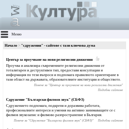
Меню
Начало
"сдружения" - сайтове с тази ключова дума
Център за проучване на нови религиозни движения
Проучва и анализира съвременните религиозни движения от
тоталитарен и деструктивен тип, предоставя консултации и
информация по тези въпроси и подпомага правилното ориентиране в
тази област на държавата, образователните институции и обществото.
Повече за "
Център за проучване на нови религиозни движения
"
Подобни сайтове
Сдружение "Български филмов звук" (СБФЗ)
Сдружението подпомага, подкрепя и доразвива работата,
професионалните интереси и умения на активно занимаващите се с
филмов звукозапис и филмово разпространение в България.
Повече за "
Сдружение "Български филмов звук" (СБФЗ)
"
Подобни сайтове